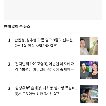
연예 많이 본 뉴스
1
반민정, 성추행 아픔 딛고 9월의 신부된
다…1살 연상 사업가와 결혼
2
'전자발찌 1호' 고영욱, 이번엔 이지혜 저
격.."49평이 미니멀리즘? 많이 출세했구
나"
3
'권상우♥' 손태영, 대치동 엄마랑 똑같네..
美서 고3 아들 위해 3시간 운전