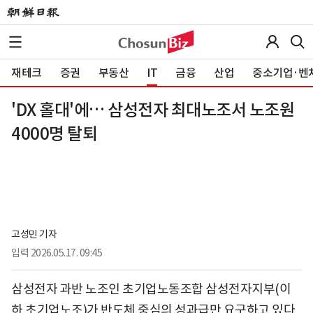
재테크
증권
부동산
IT
금융
산업
중소기업·벤
'DX 홀대'에… 삼성전자 최대노조서 노조원
4000명 탈퇴
고성민 기자
입력
2026.05.17. 09:45
삼성전자 과반 노조인 초기업노동조합 삼성전자지부(이
하 초기업노조)가 반도체 중심의 성과급만 요구하고 있다