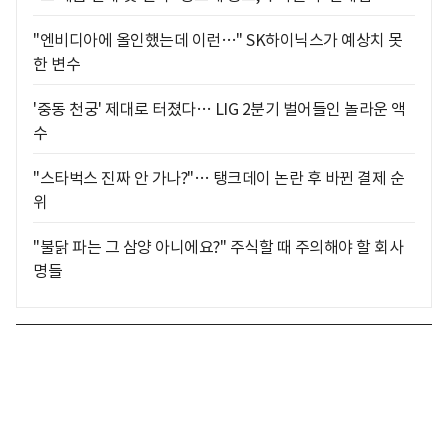
"엔비디아에 올인했는데 이런…" SK하이닉스가 예상치 못
한 변수
'중동 천궁' 제대로 터졌다… LIG 2분기 벌어들인 놀라운 액
수
"스타벅스 진짜 안 가나?"… 탱크데이 논란 후 바뀐 결제 순
위
"불닭 파는 그 삼양 아니에요?" 주식할 때 주의해야 할 회사
명들