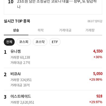
10
23조원 남은 소상공인 코로나 대출… 정부, 또 탕감하
나
실시간 TOP 종목
08.07
장마감
상승
하락
거래대금
거래량
전체
코스피
코스닥
ETF
4,550
1
유니켐
+
30
%
거래량
60,138
거래대금
2.7억
5,050
2
비큐AI
+
29.99
%
거래량
324,951
거래대금
16억
928
3
이스트에이드
+
29.97
%
거래량
2,620,951