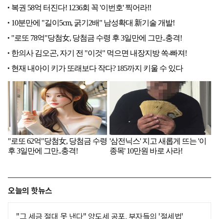
오늘의 핫뉴스
"그 세금 절대 못 낸다" 양도세 공포, 부자들의 '절세법'