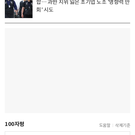
합… 과반 지위 잃은 초기업 노조 '영향력 만
회' 시도
100자평
도움말
삭제기준