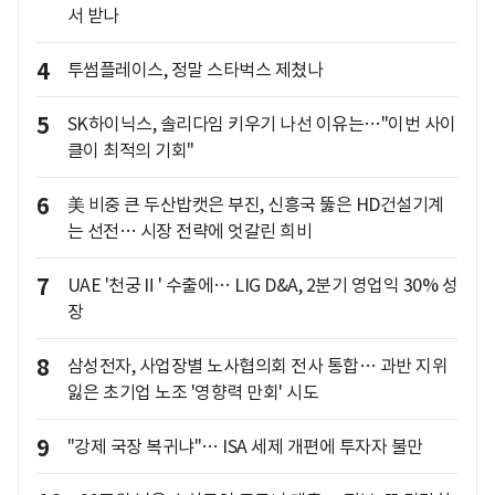
서 받나
4
투썸플레이스, 정말 스타벅스 제쳤나
5
SK하이닉스, 솔리다임 키우기 나선 이유는…"이번 사이
클이 최적의 기회"
6
美 비중 큰 두산밥캣은 부진, 신흥국 뚫은 HD건설기계
는 선전… 시장 전략에 엇갈린 희비
7
UAE '천궁Ⅱ' 수출에… LIG D&A, 2분기 영업익 30% 성
장
8
삼성전자, 사업장별 노사협의회 전사 통합… 과반 지위
잃은 초기업 노조 '영향력 만회' 시도
9
"강제 국장 복귀냐"… ISA 세제 개편에 투자자 불만