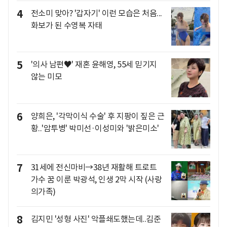
4
전소미 맞아? '갑자기' 이런 모습은 처음...
화보가 된 수영복 자태
5
'의사 남편♥' 재혼 윤해영, 55세 믿기지
않는 미모
6
양희은, '각막이식 수술' 후 지팡이 짚은 근
황..'암투병' 박미선·이성미와 '밝은미소'
7
31세에 전신마비→38년 재활해 트로트
가수 꿈 이룬 박광석, 인생 2막 시작 (사랑
의가족)
8
김지민 '성형 사진' 악플쇄도했는데..김준