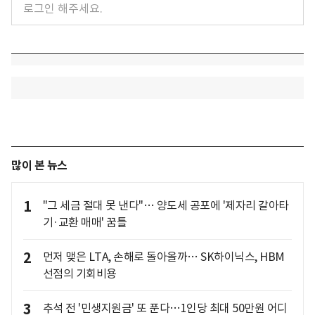
많이 본 뉴스
1
"그 세금 절대 못 낸다"… 양도세 공포에 '제자리 갈아타
기·교환 매매' 꿈틀
2
먼저 맺은 LTA, 손해로 돌아올까… SK하이닉스, HBM
선점의 기회비용
3
추석 전 '민생지원금' 또 푼다…1인당 최대 50만원 어디