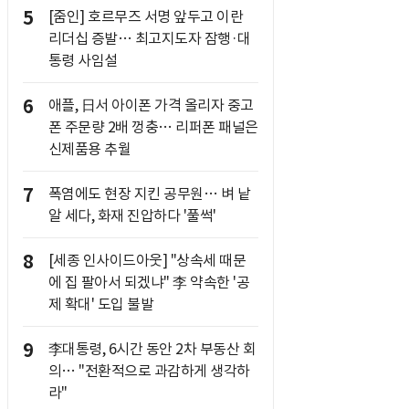
5
[줌인] 호르무즈 서명 앞두고 이란
리더십 증발… 최고지도자 잠행·대
통령 사임설
6
애플, 日서 아이폰 가격 올리자 중고
폰 주문량 2배 껑충… 리퍼폰 패널은
신제품용 추월
7
폭염에도 현장 지킨 공무원… 벼 낱
알 세다, 화재 진압하다 '풀썩'
8
[세종 인사이드아웃] "상속세 때문
에 집 팔아서 되겠냐" 李 약속한 '공
제 확대' 도입 불발
9
李대통령, 6시간 동안 2차 부동산 회
의… "전환적으로 과감하게 생각하
라"