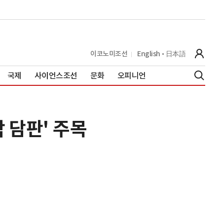
이코노미조선
English
日本語
국제
사이언스조선
문화
오피니언
 담판' 주목