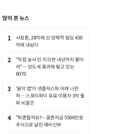
많이 본 뉴스
1
서장훈, 28억에 산 양재역 빌딩 450
억에 내놨다
2
"직접 농사 안 지으면 내년까지 팔아
라"… 양도세 중과에 떨고 있는
6070
3
'음악 앱'이 넷플릭스와 어깨 나란
히… 스포티파이 유료 이용자 3억 돌
파 비결은
4
"파혼할까요?…결혼자금 5500만원
주식으로 날린 예비신부