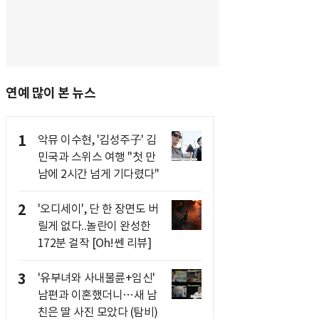
연예 많이 본 뉴스
1
악뮤 이수현, '김성주子' 김
민국과 스위스 여행 "첫 만
남에 2시간 넘게 기다렸다"
2
'오디세이', 단 한 장면도 버
릴게 없다..놀란이 완성한
172분 걸작 [Oh!쎈 리뷰]
3
'유부녀와 사내불륜+임신'
남편과 이혼했더니…새 남
친은 딸 사진 모았다 (탐비)