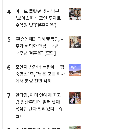
4
아내도 몰랐던 빚…남편
"보이스피싱 코인 투자로
수억원 빚"('결혼지옥')
5
'환승연애3' 다혜♥동진, 사
주가 허락한 만남.."내년·
내후년 결혼운" [종합]
6
출연자 상간녀 논란에…'합
숙맞선' 측, "남은 모든 회차
에서 분량 전면 삭제"
7
한다감, 이미 연예계 최고
령 임산부인데 벌써 셋째
욕심? "난자 얼려놨다" (슈
돌)