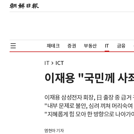
재테크
증권
부동산
IT
금융
IT
ICT
이재용 "국민께 사죄
이재용 삼성전자 회장, 日 출장 중 급거
"내부 문제로 불안, 심려 끼쳐 머리숙여
"지혜롭게 힘 모아 한 방향으로 나아가야
염현아 기자