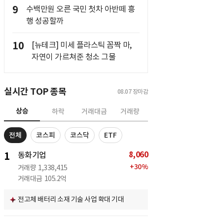
9
수백만원 오른 국민 첫차 아반떼 흥
행 성공할까
10
[뉴테크] 미세 플라스틱 꼼짝 마,
자연이 가르쳐준 청소 그물
실시간 TOP 종목
08.07
장마감
상승
하락
거래대금
거래량
전체
코스피
코스닥
ETF
8,060
1
동화기업
+
30
%
거래량
1,338,415
거래대금
105.2억
전고체 배터리 소재 기술 사업 확대 기대