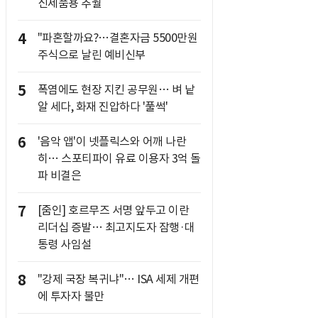
신제품용 추월
4
"파혼할까요?…결혼자금 5500만원
주식으로 날린 예비신부
5
폭염에도 현장 지킨 공무원… 벼 낱
알 세다, 화재 진압하다 '풀썩'
6
'음악 앱'이 넷플릭스와 어깨 나란
히… 스포티파이 유료 이용자 3억 돌
파 비결은
7
[줌인] 호르무즈 서명 앞두고 이란
리더십 증발… 최고지도자 잠행·대
통령 사임설
8
"강제 국장 복귀냐"… ISA 세제 개편
에 투자자 불만