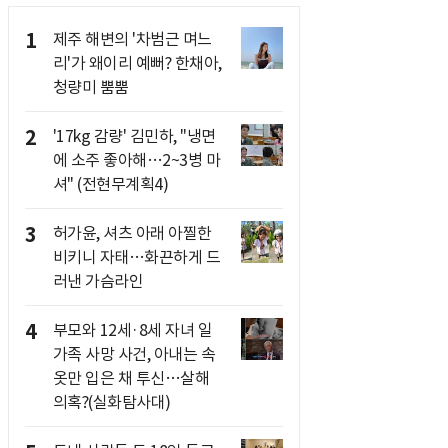
1
제주 해변의 '차범근 며느
리'가 왜이리 예뻐? 한채아,
청량미 뿜뿜
2
'17kg 감량' 김민하, "냉면
에 소주 좋아해…2~3병 마
셔" (전현무계획4)
3
허가윤, 셔츠 아래 아찔한
비키니 자태…화끈하게 드
러낸 가슴라인
4
부모와 12세·8세 자녀 일
가족 사망 사건, 아내는 속
옷만 입은 채 투신…살해
의혹?(실화탐사대)