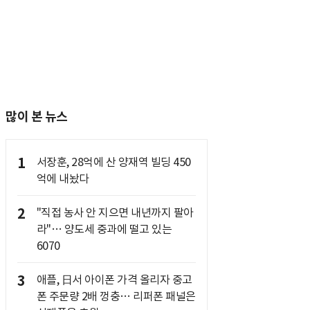
많이 본 뉴스
1
서장훈, 28억에 산 양재역 빌딩 450
억에 내놨다
2
"직접 농사 안 지으면 내년까지 팔아
라"… 양도세 중과에 떨고 있는
6070
3
애플, 日서 아이폰 가격 올리자 중고
폰 주문량 2배 껑충… 리퍼폰 패널은