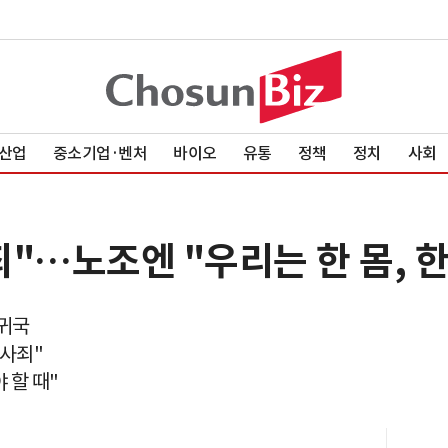
산업
중소기업·벤처
바이오
유통
정책
정치
사회
"…노조엔 "우리는 한 몸, 한
 귀국
 사죄"
 할 때"