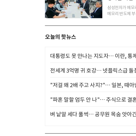
삼성전자가 메모리
메모리 반도체 부문
오늘의 핫뉴스
대통령도 못 만나는 지도자… 이란, 통
전세계 3억명 귀 호강… 넷플릭스급 돌
"저걸 왜 2배 주고 사지?"… 일본, 때
"파혼 말할 엄두 안 나"… 주식으로 결
벼 낱알 세다 풀썩… 공무원 목숨 앗아간