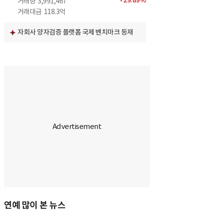
+
29.89
%
거래량
3,991,467
거래대금
118.3억
자회사 양자검증 플랫폼 국제 벤치마크 등재
연예 많이 본 뉴스