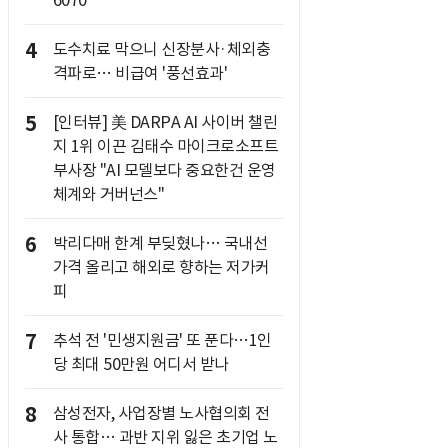
6070
4
도수치료 막으니 신장분사·체외충
격파로… 비급여 '풍선효과'
5
[인터뷰] 美 DARPA AI 사이버 챌린
지 1위 이끈 김태수 마이크로소프트
부사장 "AI 모델보다 중요한건 운영
체계와 거버넌스"
6
박리다매 한계 부딪혔나… 국내선
가격 올리고 해외로 향하는 저가커
피
7
추석 전 '민생지원금' 또 푼다…1인
당 최대 50만원 어디서 받나
8
삼성전자, 사업장별 노사협의회 전
사 통합… 과반 지위 잃은 초기업 노