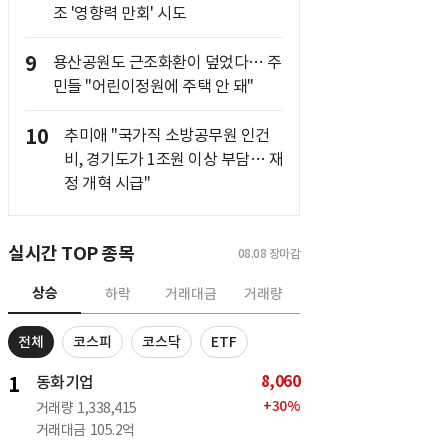
조 '영향력 만회' 시도
9
용산공원도 근조화환이 덮었다… 주
민들 "어린이정원에 주택 안 돼"
10
추미애 "국가직 소방공무원 인건
비, 경기도가 1조원 이상 부담… 재
정 개혁 시급"
실시간 TOP 종목
08.08
장마감
상승
하락
거래대금
거래량
전체
코스피
코스닥
ETF
8,060
1
동화기업
+
30
%
거래량
1,338,415
거래대금
105.2억