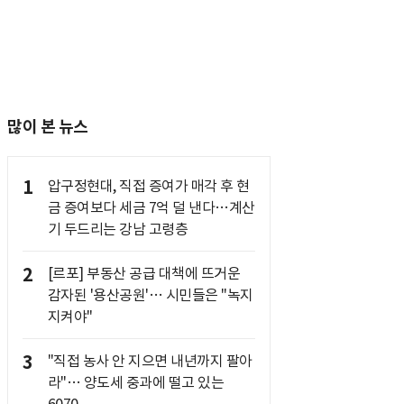
많이 본 뉴스
1
압구정현대, 직접 증여가 매각 후 현
금 증여보다 세금 7억 덜 낸다…계산
기 두드리는 강남 고령층
2
[르포] 부동산 공급 대책에 뜨거운
감자된 '용산공원'… 시민들은 "녹지
지켜야"
3
"직접 농사 안 지으면 내년까지 팔아
라"… 양도세 중과에 떨고 있는