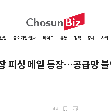
산업
중소기업·벤처
바이오
유통
정책
정치
사회
위장 피싱 메일 등장…공급망 불