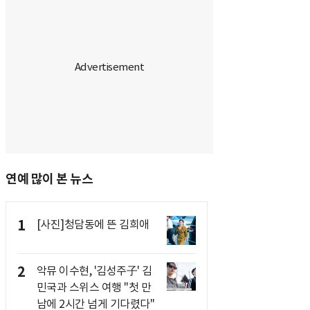
연예 많이 본 뉴스
1
[사진]청담동에 뜬 김희애
2
악뮤 이수현, '김성주子' 김
민국과 스위스 여행 "첫 만
남에 2시간 넘게 기다렸다"