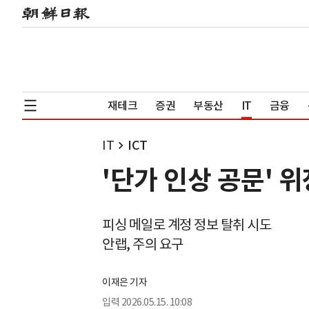
재테크
증권
부동산
IT
금융
IT
ICT
'단가 인상 공문' 
피싱 메일로 계정 정보 탈취 시도
안랩, 주의 요구
이재은 기자
입력
2026.05.15. 10:08