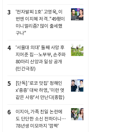
3
'전자발찌 1호' 고영욱, 이
번엔 이지혜 저격.."49평이
미니멀리즘? 많이 출세했
구나"
4
'서울대 의대' 둘째 사망 후
지어준 집…노부부, 손주와
80마리 산양과 일상 공개
(인간극장)
5
[단독] '로코 맛집' 정해인
x'중증' 대박 하영, '이런 엿
같은 사랑'서 만난다(종합)
6
이지아, 가족 친일 논란에
도 단단한 소신 전하더니…
78년생 미모까지 '깜짝'