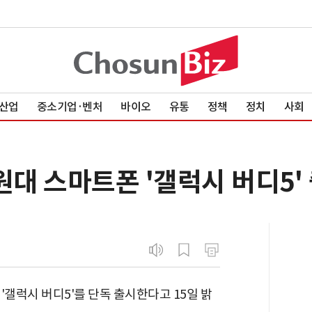
산업
중소기업·벤처
바이오
유통
정책
정치
사회
원대 스마트폰 '갤럭시 버디5'
'갤럭시 버디5'를 단독 출시한다고 15일 밝