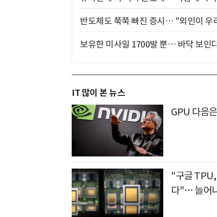
반도체도 쭉쭉 빠진 증시… "외인이 우리
보유한 미사일 1700발 뿐… 바닥 보인다
IT 많이 본 뉴스
GPU 다음
"구글 TPU
다"… 늘어나