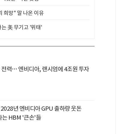
 희망" 말 나온 이유
는 美 무기고 '위태'
은 전력… 엔비디아, 랜시엄에 4조원 투자
, 2028년 엔비디아 GPU 출하량 웃돈
는 HBM '큰손'들