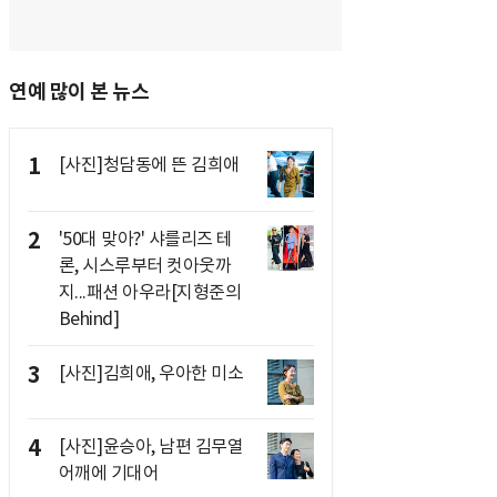
연예 많이 본 뉴스
1
[사진]청담동에 뜬 김희애
2
'50대 맞아?' 샤를리즈 테
론, 시스루부터 컷아웃까
지...패션 아우라[지형준의
Behind]
3
[사진]김희애, 우아한 미소
4
[사진]윤승아, 남편 김무열
어깨에 기대어