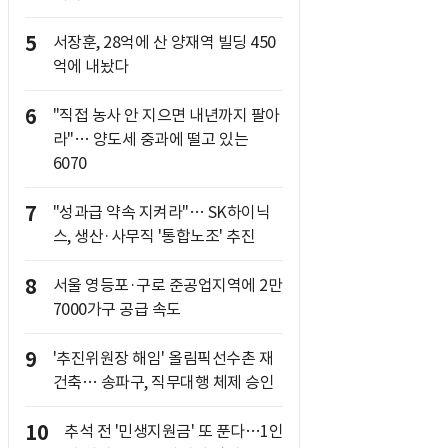
5
서장훈, 28억에 산 양재역 빌딩 450
억에 내놨다
6
"직접 농사 안 지으면 내년까지 팔아
라"… 양도세 중과에 떨고 있는
6070
7
"성과급 약속 지켜라"… SK하이닉
스, 생산·사무직 '통합노조' 추진
8
서울 영등포·구로 준공업지역에 2만
7000가구 공급 속도
9
'추진위원장 해임' 올림픽선수촌 재
건축… 송파구, 직무대행 체제 승인
10
추석 전 '민생지원금' 또 푼다…1인