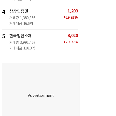
1,203
4
상상인증권
+
29.91
%
거래량
1,380,356
거래대금
16.6억
3,020
5
한국첨단소재
+
29.89
%
거래량
3,991,467
거래대금
118.3억