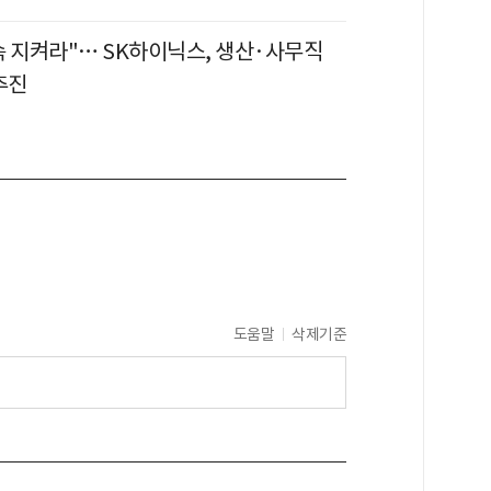
속 지켜라"… SK하이닉스, 생산·사무직
추진
도움말
삭제기준