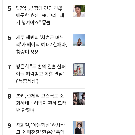
5
'17억 빚' 함께 견딘 친母
애틋한 효심..MC그리 "제
가 챙겨야죠" 뭉클
6
제주 해변의 '차범근 며느
리'가 왜이리 예뻐? 한채아,
청량미 뿜뿜
7
방은희 "두 번의 결혼 실패..
아들 허락받고 이혼 결심"
('특종세상')
8
츠키, 란제리 고스룩도 소
화하네…허벅지 훤히 드러
낸 만찢녀
9
김희철, '아는형님' 하차하
고 '연애전쟁' 환승? "욕먹