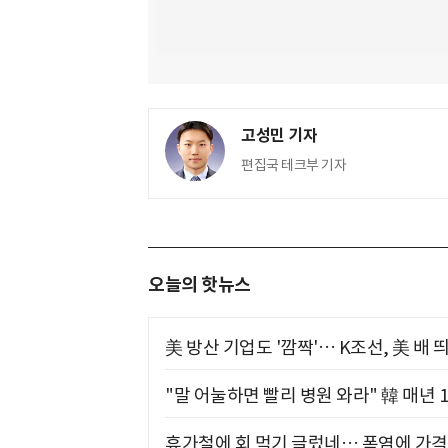
고성민 기자
편집국 테크부 기자
오늘의 핫뉴스
美 방산 기업도 '깜짝'… K조선, 美 배
"말 어눌하면 빨리 병원 와라" 韓 매년 
휴가철에 회 먹기 글렀네… 폭염에 가격 