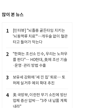
많이 본 뉴스
1
[인터뷰] "뇌졸중 골든타임 지키는
'뇌동맥류 치료'"…개두술 없이 혈관
타고 들어가 막는다
2
"한화는 조선소 인수, 우리는 노하우
를 판다"… HD현대, 美에 조선 기술
·운영·관리 방법 수출
3
보유세 강화에 '세 낀 집' 퇴로… 토
허제 실거주 예외 확대 추진
4
美 국방부, 이란전 무기 소진에 방산
업체 증산 압박… "3주 내 납품 계획
내라"