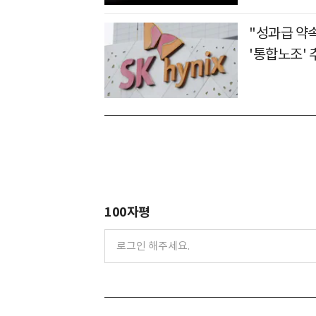
"성과급 약
'통합노조' 
100자평