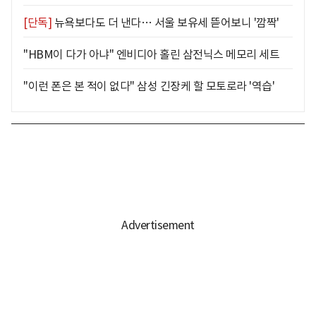
[단독]
뉴욕보다도 더 낸다… 서울 보유세 뜯어보니 '깜짝'
"HBM이 다가 아냐" 엔비디아 홀린 삼전닉스 메모리 세트
"이런 폰은 본 적이 없다" 삼성 긴장케 할 모토로라 '역습'