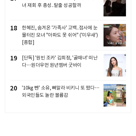
녀 재회 후 총성..탈출 성공할까
18
한혜진, 숨겨온 '가족사' 고백..점사에 눈
물터진 모녀 "아파도 못 쉬어" ('미우새')
[종합]
19
[단독] '원빈 조카' 김희정, '골때녀' 떠난
다…원더우먼 원년멤버 굿바이
20
'10kg 뺀' 소유, 뼈말라 비키니 또 떴다…
외국인들도 놀란 볼륨감