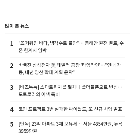
많이 본 뉴스
1
"뜨거워진 바다, 냉각수로 불안"… 동해안 원전 벨트, 수
온 한계치 임박
2
바빠진 삼성전자 美 테일러 공장 '타임라인'…"연내 가
동, 내년 양산 확대 계획 윤곽"
3
[비즈톡톡] 스마트워치를 펼치니 폴더블폰으로 변신…
모토로라의 이색 특허
4
코인 프로젝트 3번 실패한 싸이월드, 또 신규 사업 발표
5
[단독] 23억 아파트 3채 보유세… 서울 4854만원, 뉴욕
3959만원