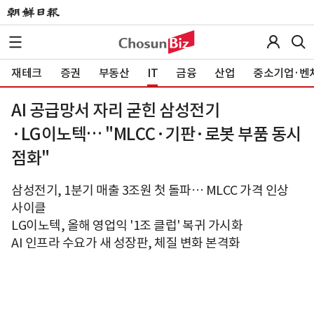
재테크
증권
부동산
IT
금융
산업
중소기업·벤
AI 공급망서 자리 굳힌 삼성전기
·LG이노텍… "MLCC·기판·로봇 부품 동시
점화"
삼성전기, 1분기 매출 3조원 첫 돌파… MLCC 가격 인상
사이클
LG이노텍, 올해 영업익 '1조 클럽' 복귀 가시화
AI 인프라 수요가 새 성장판, 체질 변화 본격화