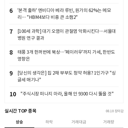
6
'본격 출하' 엔비디아 베라 루빈, 원가의 62%는 메모
리… "HBM4보다 비중 큰 소캠2"
7
[100세 과학] 대기 오염이 관절염 악화시킨다…서울대
병원 연구 결과
8
태풍 3개 한꺼번에 북상…'페이러우'까지 가세, 한반도
영향은
9
[당신의 생각은] 집 2채 부부도 청약 허용? 1인가구 "싱
글세 매기나"
10
"주식시장 떠나지 마라, 올해 안 9300 다시 뚫을 것"
실시간 TOP 종목
08.10
장마감
상승
하락
거래대금
거래량