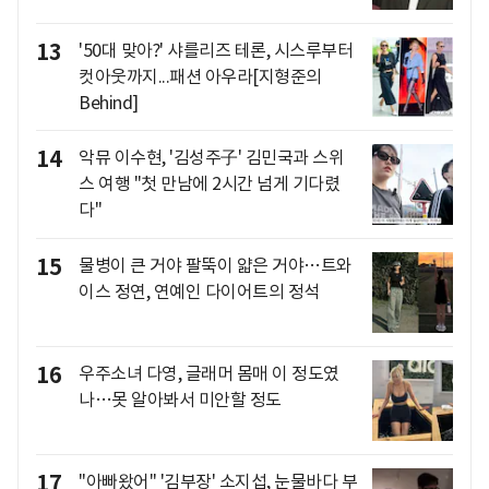
13
'50대 맞아?' 샤를리즈 테론, 시스루부터
컷아웃까지...패션 아우라[지형준의
Behind]
14
악뮤 이수현, '김성주子' 김민국과 스위
스 여행 "첫 만남에 2시간 넘게 기다렸
다"
15
물병이 큰 거야 팔뚝이 얇은 거야…트와
이스 정연, 연예인 다이어트의 정석
16
우주소녀 다영, 글래머 몸매 이 정도였
나…못 알아봐서 미안할 정도
17
"아빠왔어" '김부장' 소지섭, 눈물바다 부