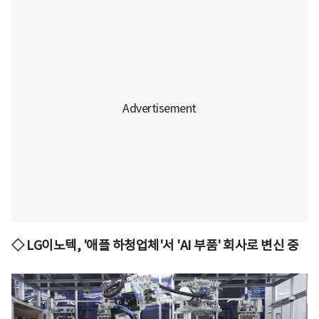
◇ LG이노텍, '애플 하청업체'서 'AI 부품' 회사로 변신 중