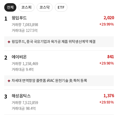
전체
코스피
코스닥
ETF
2,020
1
윙입푸드
+
29.99
%
거래량
7,083,898
거래대금
127.5억
윙입푸드, 중국 국유기업과 육가공 제품 위탁생산계약 체결
841
2
에이비온
+
29.98
%
거래량
1,158,469
거래대금
9.4억
차세대 면역항암 플랫폼 iRAC 원천기술 美 특허 등록
1,376
3
해성옵틱스
+
29.93
%
거래량
7,522,859
거래대금
98.4억