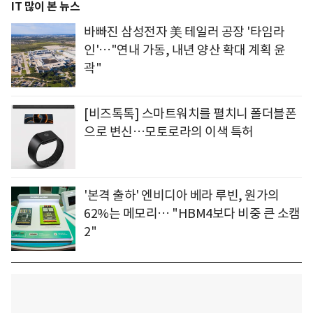
IT 많이 본 뉴스
바빠진 삼성전자 美 테일러 공장 '타임라
인'…"연내 가동, 내년 양산 확대 계획 윤
곽"
[비즈톡톡] 스마트워치를 펼치니 폴더블폰
으로 변신…모토로라의 이색 특허
'본격 출하' 엔비디아 베라 루빈, 원가의
62%는 메모리… "HBM4보다 비중 큰 소캠
2"