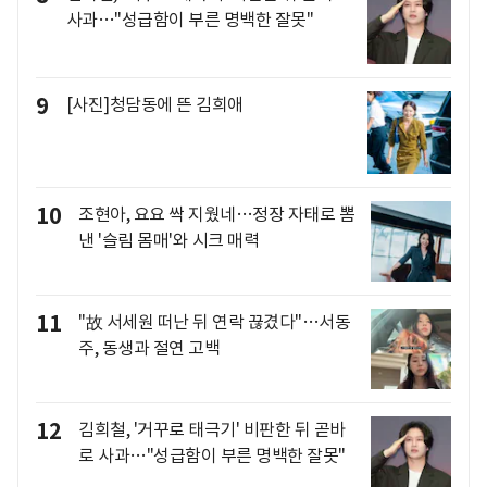
사과…"성급함이 부른 명백한 잘못"
9
[사진]청담동에 뜬 김희애
10
조현아, 요요 싹 지웠네…정장 자태로 뽐
낸 '슬림 몸매'와 시크 매력
11
"故 서세원 떠난 뒤 연락 끊겼다"…서동
주, 동생과 절연 고백
12
김희철, '거꾸로 태극기' 비판한 뒤 곧바
로 사과…"성급함이 부른 명백한 잘못"