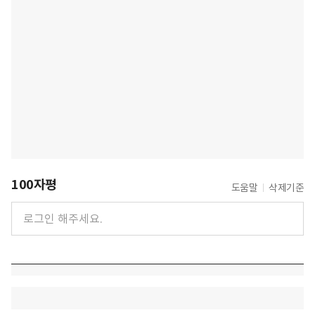
100자평
도움말
삭제기준