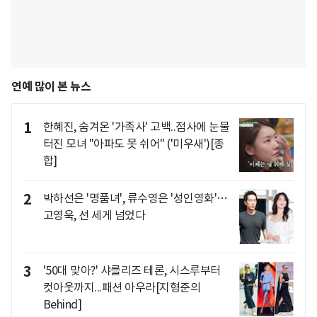
연예 많이 본 뉴스
1
한혜진, 숨겨온 '가족사' 고백..점사에 눈물
터진 모녀 "아파도 못 쉬어" ('미우새')[종
합]
2
박하선은 '명품녀', 류수영은 '성인영화'…
고영욱, 선 세게 넘었다
3
'50대 맞아?' 샤를리즈 테론, 시스루부터
컷아웃까지...패션 아우라[지형준의
Behind]