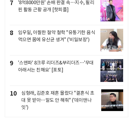
7
'8억8000만원' 손배 판결 속…지수, 필리
핀 활동 근황 공개 [핫피플]
8
임우일, 아찔한 절약 철학 "유통기한 음식
먹으면 몸에 유산균 생겨" ('비밀보장')
9
'스맨파' 8크루 리더즈&부리더즈…'무대
아래서는 친해요' [포토]
10
심형래, 김준호 재혼 몰랐다 "결혼식 초
대 못 받아…말도 안 해줘" ('데이앤나
잇')