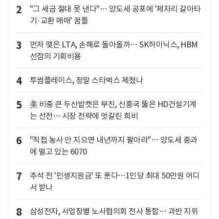
2
"그 세금 절대 못 낸다"… 양도세 공포에 '제자리 갈아타
기·교환 매매' 꿈틀
3
먼저 맺은 LTA, 손해로 돌아올까… SK하이닉스, HBM
선점의 기회비용
4
투썸플레이스, 정말 스타벅스 제쳤나
5
美 비중 큰 두산밥캣은 부진, 신흥국 뚫은 HD건설기계
는 선전… 시장 전략에 엇갈린 희비
6
"직접 농사 안 지으면 내년까지 팔아라"… 양도세 중과
에 떨고 있는 6070
7
추석 전 '민생지원금' 또 푼다…1인당 최대 50만원 어디
서 받나
8
삼성전자, 사업장별 노사협의회 전사 통합… 과반 지위