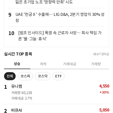
잃은 초기업 노조 '영향력 만회' 시도
9
UAE '천궁Ⅱ' 수출에… LIG D&A, 2분기 영업익 30% 성
장
10
[법조 인사이드] 폭염 속 근로자 사망… 회사 책임 가
른 '물·그늘·휴식'
실시간 TOP 종목
08.07
장마감
상승
하락
거래대금
거래량
전체
코스피
코스닥
ETF
4,550
1
유니켐
+
30
%
거래량
60,138
거래대금
2.7억
5,050
2
비큐AI