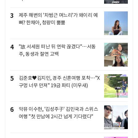
3
제주 해변의 '차범근 며느리'가 왜이리 예
뻐? 한채아, 청량미 뿜뿜
4
"故 서세원 떠난 뒤 연락 끊겼다"…서동
주, 동생과 절연 고백
5
김준호♥김지민, 경주 신혼여행 포착…"X
구멍 너무 만져" 19금 파티 (미우새)
6
악뮤 이수현, '김성주子' 김민국과 스위스
여행 "첫 만남에 2시간 넘게 기다렸다"