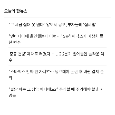
오늘의 핫뉴스
"그 세금 절대 못 낸다" 양도세 공포, 부자들의 '절세법'
"엔비디아에 올인했는데 이런…" SK하이닉스가 예상치 못
한 변수
'중동 천궁' 제대로 터졌다… LIG 2분기 벌어들인 놀라운 액
수
"스타벅스 진짜 안 가나?"… 탱크데이 논란 후 바뀐 결제 순
위
"불닭 파는 그 삼양 아니에요?" 주식할 때 주의해야 할 회사
명들