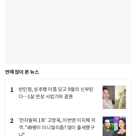
연예 많이 본 뉴스
1
반민정, 성추행 아픔 딛고 9월의 신부된
다…1살 연상 사업가와 결혼
2
'전자발찌 1호' 고영욱, 이번엔 이지혜 저
격.."49평이 미니멀리즘? 많이 출세했구
나"