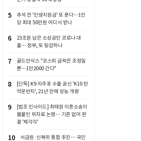
5
추석 전 '민생지원금' 또 푼다…1인
당 최대 50만원 어디서 받나
6
23조원 남은 소상공인 코로나 대
출… 정부, 또 탕감하나
7
골드만삭스 "코스피 급락은 조정일
뿐…1만2000 간다"
8
[단독] K9 자주포 수출 공신 'K10 탄
약운반차', 21년 만에 성능 개량
9
[법조 인사이드] 최태원 이혼소송이
불붙인 위자료 논쟁… 기준 없어 판
결 '제각각'
10
서금원·신복위 통합 추진… 국민