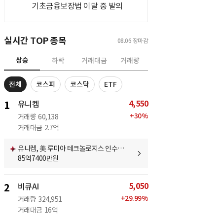
기초금융보장법 이달 중 발의
실시간 TOP 종목
08.06
장마감
상승
하락
거래대금
거래량
전체
코스피
코스닥
ETF
4,550
1
유니켐
+
30
%
거래량
60,138
거래대금
2.7억
유니켐, 美 루미아 테크놀로지스 인수…
85억7400만원
5,050
2
비큐AI
+
29.99
%
거래량
324,951
거래대금
16억