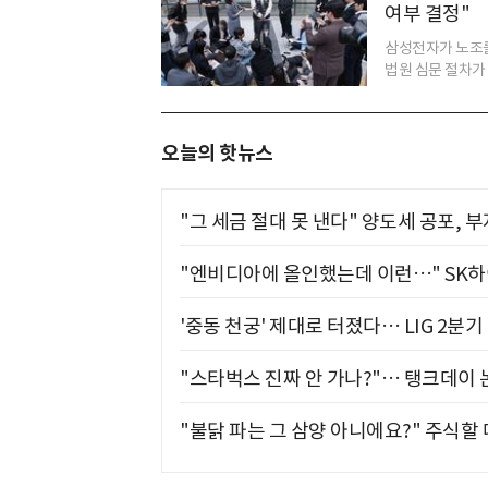
여부 결정"
삼성전자가 노조를
법원 심문 절차가 
오늘의 핫뉴스
"그 세금 절대 못 낸다" 양도세 공포, 
"엔비디아에 올인했는데 이런…" SK
'중동 천궁' 제대로 터졌다… LIG 2분
"스타벅스 진짜 안 가나?"… 탱크데이 
"불닭 파는 그 삼양 아니에요?" 주식할