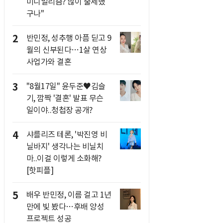
미니멀리즘? 많이 출세했
구나"
2
반민정, 성추행 아픔 딛고 9
월의 신부된다…1살 연상
사업가와 결혼
3
"8월17일" 윤두준♥김슬
기, 깜짝 '결혼' 발표 무슨
일이야..청첩장 공개?
4
샤를리즈 테론, '박진영 비
닐바지' 생각나는 비닐치
마..이걸 이렇게 소화해?
[핫피플]
5
배우 반민정, 이름 걸고 1년
만에 빛 봤다…후배 양성
프로젝트 성공