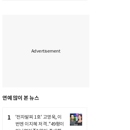
연예 많이 본 뉴스
1
'전자발찌 1호' 고영욱, 이
번엔 이지혜 저격.."49평이