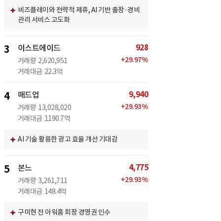
비즈플레이와 전략적 제휴, AI 기반 출장·경비
관리 서비스 고도화
928
3
이스트에이드
+
29.97
%
거래량
2,620,951
거래대금
22.3억
9,940
4
매드업
+
29.93
%
거래량
13,028,020
거래대금
1190.7억
AI 기술 활용한 광고 효율 개선 기대감
4,775
5
본느
+
29.93
%
거래량
3,261,711
거래대금
148.4억
구미현 전 아워홈 회장 경영권 인수