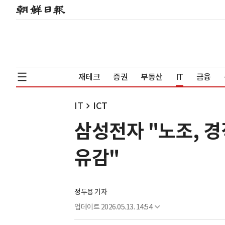
재테크
증권
부동산
IT
금융
IT
ICT
삼성전자 "노조, 
유감"
정두용 기자
업데이트
2026.05.13. 14:54