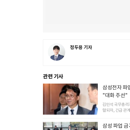
정두용 기자
관련 기사
삼성전자 파
"대화 주선"
김민석 국무총리가
렬되자, 긴급 관
삼성 파업 금