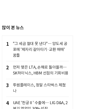
많이 본 뉴스
1
"그 세금 절대 못 낸다"… 양도세 공
포에 '제자리 갈아타기·교환 매매'
꿈틀
2
먼저 맺은 LTA, 손해로 돌아올까…
SK하이닉스, HBM 선점의 기회비용
3
투썸플레이스, 정말 스타벅스 제쳤
나
4
UAE '천궁Ⅱ' 수출에… LIG D&A, 2
분기 영업익 30% 성장