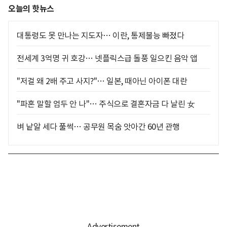
오늘의 핫뉴스
대통령도 못 만나는 지도자… 이란, 통제불능 빠졌다
전세계 3억명 귀 호강… 넷플릭스급 돌풍 일으킨 음악 앱
"저걸 왜 2배 주고 사지?"… 일본, 때아닌 아이폰 대란
"파혼 말할 엄두 안 나"… 주식으로 결혼자금 다 날린 女
벼 낱알 세다 풀썩… 공무원 목숨 앗아간 60년 관행