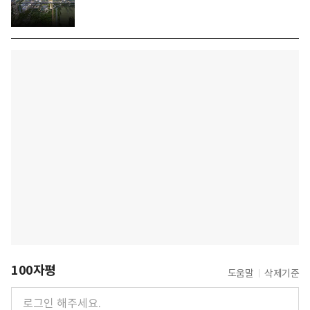
100자평
도움말
삭제기준