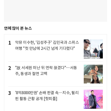
연예 많이 본 뉴스
1
악뮤 이수현, '김성주子' 김민국과 스위스
여행 "첫 만남에 2시간 넘게 기다렸다"
2
"故 서세원 떠난 뒤 연락 끊겼다"…서동
주, 동생과 절연 고백
3
'8억8000만원' 손배 판결 속…지수, 필리
핀 활동 근황 공개 [핫피플]