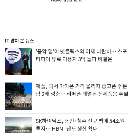
IT 많이 본 뉴스
'음악 앱'이 넷플릭스와 어깨 나란히… 스포
티파이 유료 이용자 3억 돌파 비결은
애플, 日서 아이폰 가격 올리자 중고폰 주문
량 2배 껑충… 리퍼폰 패널은 신제품용 추월
SK하이닉스, 용인·청주 신규 팹에 54조원
투자… HBM·낸드 생산 확대