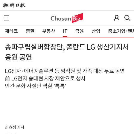
재테크
증권
부동산
IT
금융
산업
중소기업·벤
송파구립실버합창단, 폴란드 LG 생산기지서
응원 공연
LG전자·에너지솔루션 등 임직원 및 가족 대상 무료 공연
前 LG전자 송대현 사장 제안으로 성사
민간 문화 사절단 역할 '톡톡'
최효정 기자