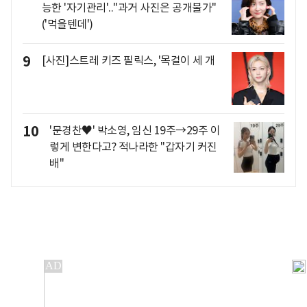
능한 '자기관리'.."과거 사진은 공개불가"
('먹을텐데')
9
[사진]스트레 키즈 필릭스, '목걸이 세 개
10
'문경찬♥' 박소영, 임신 19주→29주 이
렇게 변한다고? 적나라한 "갑자기 커진
배"