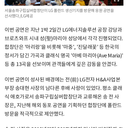
서울송파구립실버합창단이 LG 폴란드 생산기지를 방문해 응원 공연을
선사했다./LG제공
이번 공연은 지난 1박 2일간 LG에너지솔루션 공장 강당과
브로츠와프 시내 성(聖)마리아 성당에서 각각 진행되었다.
합창단은 '아리랑'을 비롯해 '마중', '진달래꽃' 등 한국의
정서가 담긴 가곡과 클래식 명곡 '아베 마리아(Ave Maria)'
등 총 13곡을 선보이며 관객들에게 깊은 감동을 안겼다.
이번 공연이 성사된 배경에는 전(前) LG전자 H&A사업본
부장 송대현 사장의 남다른 후배 사랑이 있었다. 평소 클래
식 애호가로서 송파구립실버합창단과 교류해온 송 전 사
장은, 지난해 해외 동포 공연을 기획하던 합창단에 폴란드
방문을 적극적으로 제안했다.