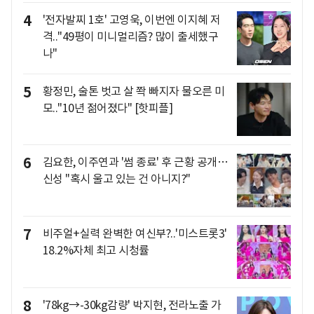
4
'전자발찌 1호' 고영욱, 이번엔 이지혜 저
격.."49평이 미니멀리즘? 많이 출세했구
나"
5
황정민, 술톤 벗고 살 쫙 빠지자 물오른 미
모.."10년 젊어졌다" [핫피플]
6
김요한, 이주연과 '썸 종료' 후 근황 공개…
신성 "혹시 울고 있는 건 아니지?"
7
비주얼+실력 완벽한 여신부?..'미스트롯3'
18.2%자체 최고 시청률
8
'78kg→-30kg감량' 박지현, 전라노출 가