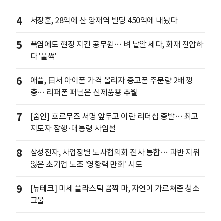
4
서장훈, 28억에 산 양재역 빌딩 450억에 내놨다
5
폭염에도 현장 지킨 공무원… 벼 낱알 세다, 화재 진압하
다 '풀썩'
6
애플, 日서 아이폰 가격 올리자 중고폰 주문량 2배 껑
충… 리퍼폰 패널은 신제품용 추월
7
[줌인] 호르무즈 서명 앞두고 이란 리더십 증발… 최고
지도자 잠행·대통령 사임설
8
삼성전자, 사업장별 노사협의회 전사 통합… 과반 지위
잃은 초기업 노조 '영향력 만회' 시도
9
[뉴테크] 미세 플라스틱 꼼짝 마, 자연이 가르쳐준 청소
그물