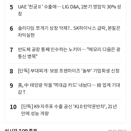
5
UAE '천궁Ⅱ' 수출에… LIG D&A, 2분기 영업익 30% 성
장
6
솔리다임 쪼개기 상장 악재?... SK하이닉스 급락, 본질은
차익실현
7
반도체 공장 통째 인수하는 노키아… "메모리 다음은 광
통신 병목"
8
[단독] 부대찌개·보쌈 프랜차이즈 '놀부' 기업회생 신청
9
美, 中 태양광 막을 '역대급 카드' 내놨다… 韓 업계 기대
감↑
10
[단독] K9 자주포 수출 공신 'K10 탄약운반차', 21년
만에 성능 개량