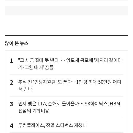
많이 본 뉴스
1
"그 세금 절대 못 낸다"… 양도세 공포에 '제자리 갈아타
기·교환 매매' 꿈틀
2
추석 전 '민생지원금' 또 푼다…1인당 최대 50만원 어디
서 받나
3
먼저 맺은 LTA, 손해로 돌아올까… SK하이닉스, HBM
선점의 기회비용
4
투썸플레이스, 정말 스타벅스 제쳤나