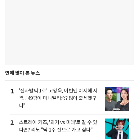
연예 많이 본 뉴스
1
'전자발찌 1호' 고영욱, 이번엔 이지혜 저
격.."49평이 미니멀리즘? 많이 출세했구
나"
2
스트레이 키즈, '과거 vs 미래'로 갈 수 있
다면? 리노 "딱 2주 전으로 가고 싶다"