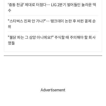
'중동 천궁' 제대로 터졌다… LIG 2분기 벌어들인 놀라운 액
수
"스타벅스 진짜 안 가나?"… 탱크데이 논란 후 바뀐 결제 순
위
"불닭 파는 그 삼양 아니에요?" 주식할 때 주의해야 할 회사
명들