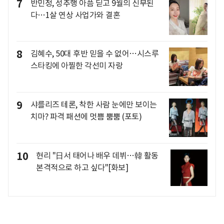
7
반민정, 성추행 아픔 딛고 9월의 신부된
다…1살 연상 사업가와 결혼
8
김혜수, 50대 후반 믿을 수 없어…시스루
스타킹에 아찔한 각선미 자랑
9
샤를리즈 테론, 착한 사람 눈에만 보이는
치마? 파격 패션에 멋쁨 뿜뿜 (포토)
10
현리 "日서 태어나 배우 데뷔…韓 활동
본격적으로 하고 싶다"[화보]