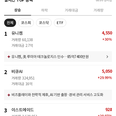
실시간 TOP 종목
08.06
장마감
상승
하락
거래대금
거래량
전체
코스피
코스닥
ETF
4,550
1
유니켐
+
30
%
거래량
60,138
거래대금
2.7억
유니켐, 美 루미아 테크놀로지스 인수…85억7400만원
5,050
2
비큐AI
+
29.99
%
거래량
324,951
거래대금
16억
비즈플레이와 전략적 제휴, AI 기반 출장·경비 관리 서비스 고도화
928
3
이스트에이드