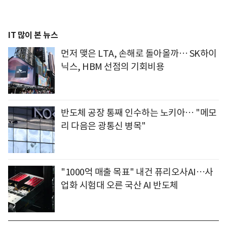
IT 많이 본 뉴스
먼저 맺은 LTA, 손해로 돌아올까… SK하이
닉스, HBM 선점의 기회비용
반도체 공장 통째 인수하는 노키아… "메모
리 다음은 광통신 병목"
"1000억 매출 목표" 내건 퓨리오사AI…사
업화 시험대 오른 국산 AI 반도체