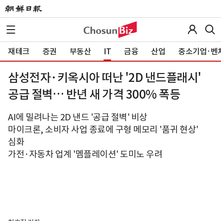
재테크
증권
부동산
IT
금융
산업
중소기업·벤
삼성전자·키옥시아 떠난 '2D 낸드플래시'
공급 절벽… 반년 새 가격 300% 폭등
AI에 밀려나는 2D 낸드 '공급 절벽' 비상
마이크론, 소비자 사업 종료에 구형 메모리 '품귀 현상'
심화
가전·자동차 업계 '멤플레이션' 도미노 우려