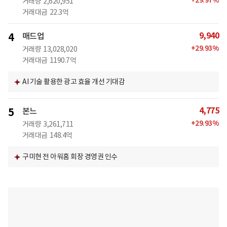
+
29.97
%
거래량
2,620,951
거래대금
22.3억
9,940
4
매드업
+
29.93
%
거래량
13,028,020
거래대금
1190.7억
AI 기술 활용한 광고 효율 개선 기대감
4,775
5
본느
+
29.93
%
거래량
3,261,711
거래대금
148.4억
구미현 전 아워홈 회장 경영권 인수