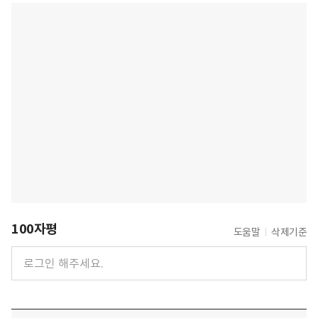
100자평
도움말
삭제기준