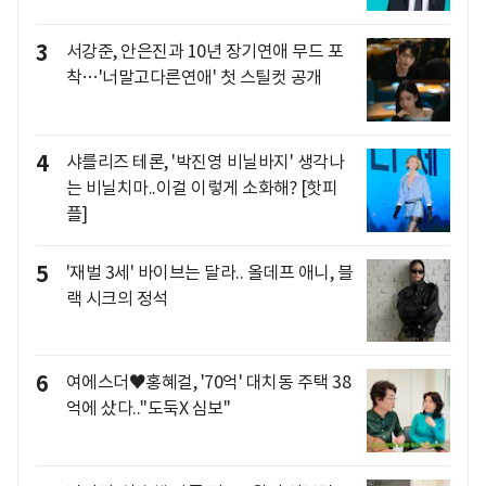
3
서강준, 안은진과 10년 장기연애 무드 포
착…'너말고다른연애' 첫 스틸컷 공개
4
샤를리즈 테론, '박진영 비닐바지' 생각나
는 비닐치마..이걸 이렇게 소화해? [핫피
플]
5
'재벌 3세' 바이브는 달라.. 올데프 애니, 블
랙 시크의 정석
6
여에스더♥홍혜걸, '70억' 대치동 주택 38
억에 샀다.."도둑X 심보"