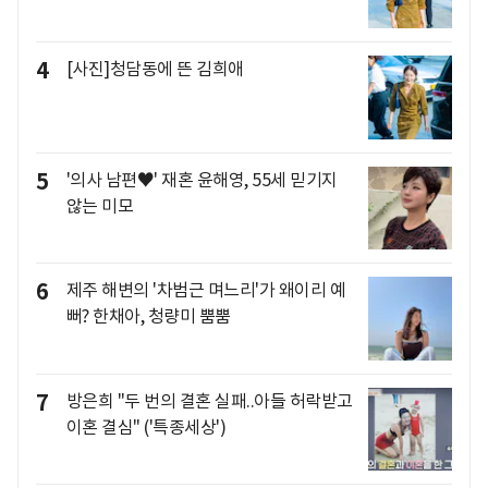
4
[사진]청담동에 뜬 김희애
5
'의사 남편♥' 재혼 윤해영, 55세 믿기지
않는 미모
6
제주 해변의 '차범근 며느리'가 왜이리 예
뻐? 한채아, 청량미 뿜뿜
7
방은희 "두 번의 결혼 실패..아들 허락받고
이혼 결심" ('특종세상')