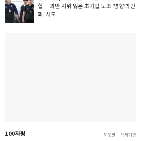
합… 과반 지위 잃은 초기업 노조 '영향력 만
회' 시도
100자평
도움말
삭제기준