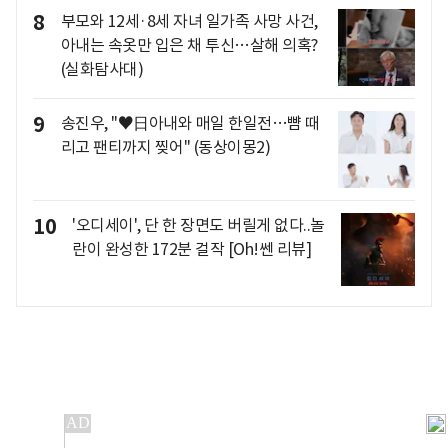
8
부모와 12세·8세 자녀 일가족 사망 사건,
아내는 속옷만 입은 채 투신…살해 의혹?
(실화탐사대)
9
송진우, "♥日아내와 매일 한일전…뺨 때
리고 팬티까지 찢어" (동상이몽2)
10
'오디세이', 단 한 장면도 버릴게 없다..놀
란이 완성한 172분 걸작 [Oh!쎈 리뷰]