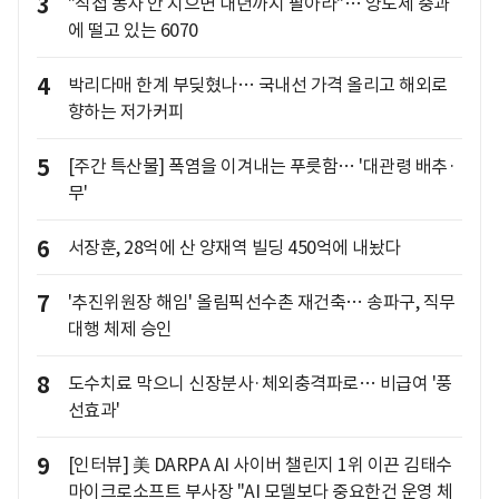
3
"직접 농사 안 지으면 내년까지 팔아라"… 양도세 중과
에 떨고 있는 6070
4
박리다매 한계 부딪혔나… 국내선 가격 올리고 해외로
향하는 저가커피
5
[주간 특산물] 폭염을 이겨내는 푸릇함… '대관령 배추·
무'
6
서장훈, 28억에 산 양재역 빌딩 450억에 내놨다
7
'추진위원장 해임' 올림픽선수촌 재건축… 송파구, 직무
대행 체제 승인
8
도수치료 막으니 신장분사·체외충격파로… 비급여 '풍
선효과'
9
[인터뷰] 美 DARPA AI 사이버 챌린지 1위 이끈 김태수
마이크로소프트 부사장 "AI 모델보다 중요한건 운영 체