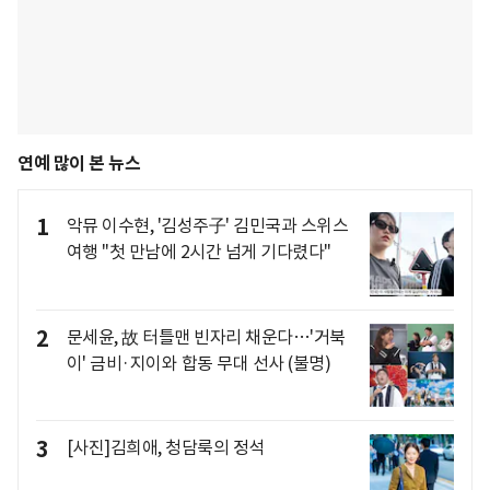
연예 많이 본 뉴스
1
악뮤 이수현, '김성주子' 김민국과 스위스
여행 "첫 만남에 2시간 넘게 기다렸다"
2
문세윤, 故 터틀맨 빈자리 채운다…'거북
이' 금비·지이와 합동 무대 선사 (불명)
3
[사진]김희애, 청담룩의 정석