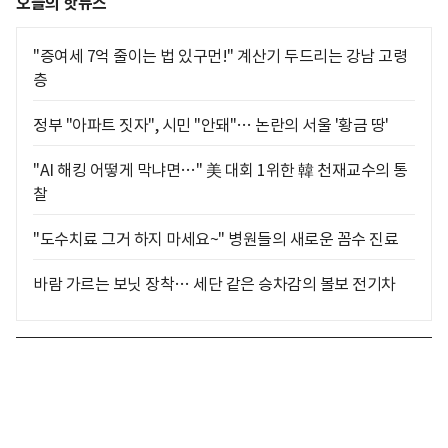
오늘의 핫뉴스
"증여세 7억 줄이는 법 있구먼!" 계산기 두드리는 강남 고령
층
정부 "아파트 짓자", 시민 "안돼"… 논란의 서울 '황금 땅'
"AI 해킹 어떻게 막냐면…" 美 대회 1위한 韓 천재교수의 통
찰
"도수치료 그거 하지 마세요~" 병원들의 새로운 꼼수 진료
바람 가르는 보닛 장착… 세단 같은 승차감의 볼보 전기차