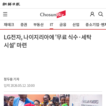
재테크
증권
부동산
IT
금융
산업
중소기업·벤
LG전자, 나이지리아에 '무료 식수·세탁
시설' 마련
정두용 기자
입력
2026.05.12. 10:00