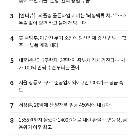
美에 조선 기술·운영·관리 방법 수출
3
[인터뷰] "뇌졸중 골든타임 지키는 '뇌동맥류 치료'"…개
두술 없이 혈관 타고 들어가 막는다
4
美 국방부, 이란전 무기 소진에 방산업체 증산 압박… "3
주 내 납품 계획 내라"
5
내후년부터 1주택자·3주택자 종부세 격차 커진다… 시
가 100억 안팎 수준부터는 줄어
6
서울 영등포·구로 준공업지역에 2만7000가구 공급 속
도
7
서장훈, 28억에 산 양재역 빌딩 450억에 내놨다
8
1555원까지 올랐다 1400원대로 내린 환율… 변동성, 금
융위기 이후 최고