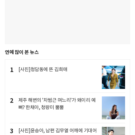
연예 많이 본 뉴스
1
[사진]청담동에 뜬 김희애
2
제주 해변의 '차범근 며느리'가 왜이리 예
뻐? 한채아, 청량미 뿜뿜
3
[사진]윤승아, 남편 김무열 어깨에 기대어