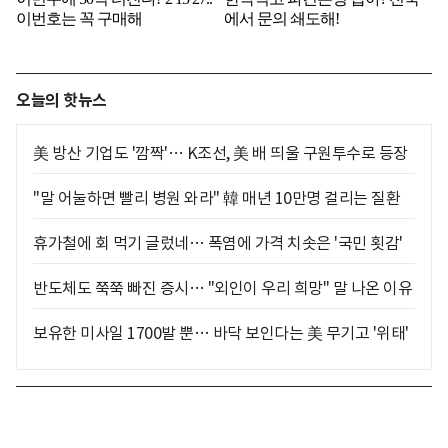
오늘의 핫뉴스
美 방산 기업도 '깜짝'… K조선, 美 배 띄울 구원투수로 등장
"말 어눌하면 빨리 병원 와라" 韓 매년 10만명 걸리는 질환
휴가철에 회 먹기 글렀네… 폭염에 가격 치솟은 '국민 횟감'
반도체도 쭉쭉 빠진 증시… "외인이 우리 희망" 말 나온 이유
보유한 미사일 1700발 뿐… 바닥 보인다는 美 무기고 '위태'