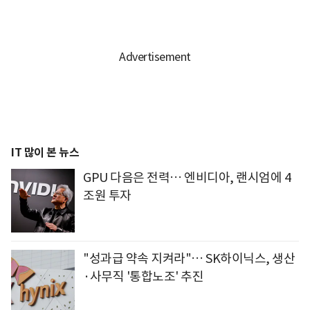
IT 많이 본 뉴스
GPU 다음은 전력… 엔비디아, 랜시엄에 4
조원 투자
"성과급 약속 지켜라"… SK하이닉스, 생산
·사무직 '통합노조' 추진