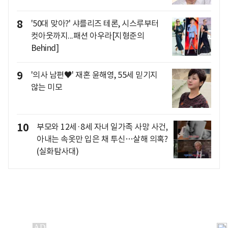
8
'50대 맞아?' 샤를리즈 테론, 시스루부터
컷아웃까지...패션 아우라[지형준의
Behind]
9
'의사 남편♥' 재혼 윤해영, 55세 믿기지
않는 미모
10
부모와 12세·8세 자녀 일가족 사망 사건,
아내는 속옷만 입은 채 투신…살해 의혹?
(실화탐사대)