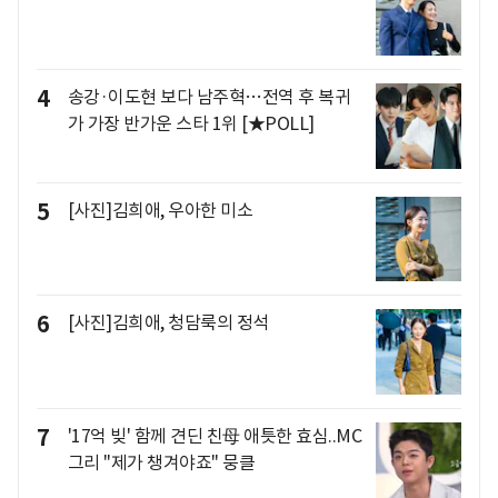
4
송강·이도현 보다 남주혁…전역 후 복귀
가 가장 반가운 스타 1위 [★POLL]
5
[사진]김희애, 우아한 미소
6
[사진]김희애, 청담룩의 정석
7
'17억 빚' 함께 견딘 친母 애틋한 효심..MC
그리 "제가 챙겨야죠" 뭉클