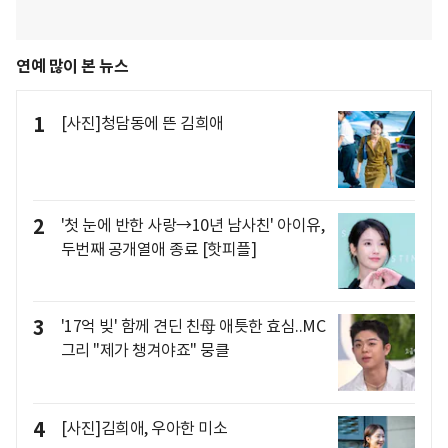
연예 많이 본 뉴스
1
[사진]청담동에 뜬 김희애
2
'첫 눈에 반한 사랑→10년 남사친' 아이유,
두번째 공개열애 종료 [핫피플]
3
'17억 빚' 함께 견딘 친母 애틋한 효심..MC
그리 "제가 챙겨야죠" 뭉클
4
[사진]김희애, 우아한 미소