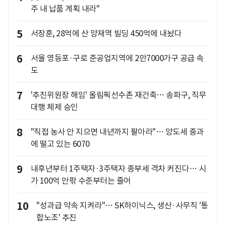
주 내 납품 계획 내라"
5
서장훈, 28억에 산 양재역 빌딩 450억에 내놨다
6
서울 영등포·구로 준공업지역에 2만7000가구 공급 속
도
7
'추진위원장 해임' 올림픽선수촌 재건축… 송파구, 직무
대행 체제 승인
8
"직접 농사 안 지으면 내년까지 팔아라"… 양도세 중과
에 떨고 있는 6070
9
내후년부터 1주택자·3주택자 종부세 격차 커진다… 시
가 100억 안팎 수준부터는 줄어
10
"성과급 약속 지켜라"… SK하이닉스, 생산·사무직 '통
합노조' 추진