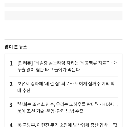
많이 본 뉴스
1
[인터뷰] "뇌졸중 골든타임 지키는 '뇌동맥류 치료'"…개
두술 없이 혈관 타고 들어가 막는다
2
보유세 강화에 '세 낀 집' 퇴로… 토허제 실거주 예외 확
대 추진
3
"한화는 조선소 인수, 우리는 노하우를 판다"… HD현대,
美에 조선 기술·운영·관리 방법 수출
4
美 국방부, 이란전 무기 소진에 방산업체 증산 압박… "3