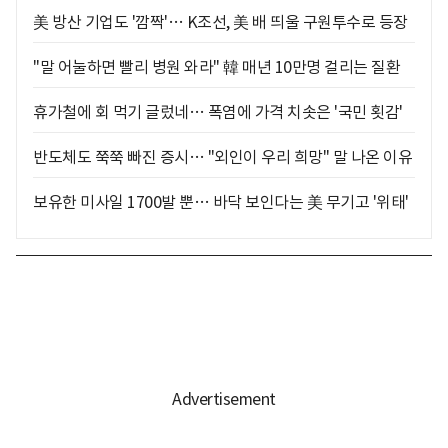
美 방산 기업도 '깜짝'… K조선, 美 배 띄울 구원투수로 등장
"말 어눌하면 빨리 병원 와라" 韓 매년 10만명 걸리는 질환
휴가철에 회 먹기 글렀네… 폭염에 가격 치솟은 '국민 횟감'
반도체도 쭉쭉 빠진 증시… "외인이 우리 희망" 말 나온 이유
보유한 미사일 1700발 뿐… 바닥 보인다는 美 무기고 '위태'