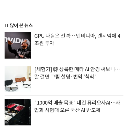
IT 많이 본 뉴스
GPU 다음은 전력… 엔비디아, 랜시엄에 4
조원 투자
[체험기] 韓 상륙한 메타 AI 안경 써보니…
말 걸면 그림 설명·번역 '척척'
"1000억 매출 목표" 내건 퓨리오사AI…사
업화 시험대 오른 국산 AI 반도체