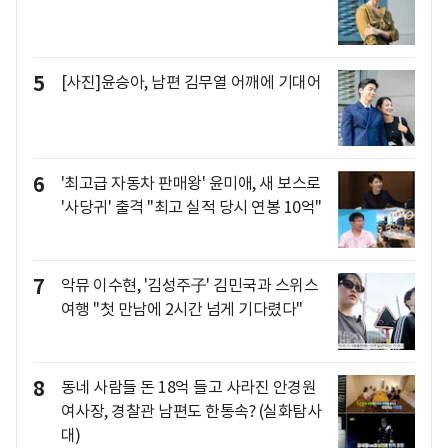
5
[사진]윤승아, 남편 김무열 어깨에 기대어
6
'최고급 자동차 판매왕' 윤미애, 새 보스로
'사당귀' 출격 "최고 실적 당시 연봉 10억"
7
악뮤 이수현, '김성주子' 김민국과 스위스
여행 "첫 만남에 2시간 넘게 기다렸다"
8
동네 사람들 돈 18억 들고 사라진 안경원
여사장, 경찰관 남편도 한통속? (실화탐사
대)