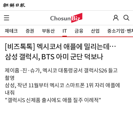
재테크
증권
부동산
IT
금융
산업
중소기업·벤
[비즈톡톡] 멕시코서 애플에 밀리는데…
삼성 갤럭시, BTS 아미 군단 덕보나
제이홉·진·슈가, 멕시코 대통령궁서 갤럭시S26 들고
촬영
삼성, 작년 11월부터 멕시코 스마트폰 1위 자리 애플에
내줘
"갤럭시S 신제품 출시에도 애플 질주 이례적"