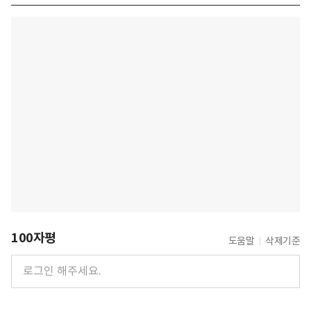
100자평
도움말
삭제기준