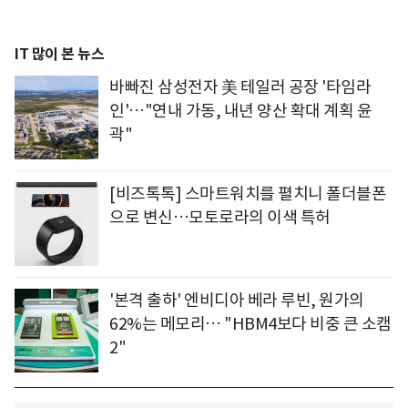
IT 많이 본 뉴스
바빠진 삼성전자 美 테일러 공장 '타임라
인'…"연내 가동, 내년 양산 확대 계획 윤
곽"
[비즈톡톡] 스마트워치를 펼치니 폴더블폰
으로 변신…모토로라의 이색 특허
'본격 출하' 엔비디아 베라 루빈, 원가의
62%는 메모리… "HBM4보다 비중 큰 소캠
2"