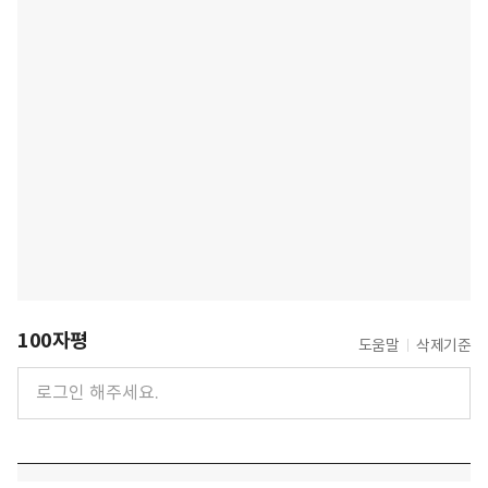
100자평
도움말
삭제기준