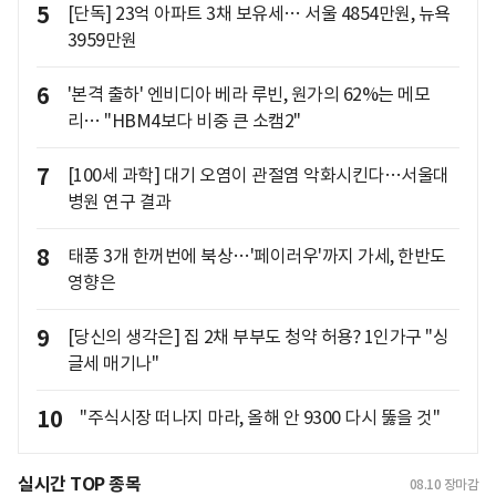
5
[단독] 23억 아파트 3채 보유세… 서울 4854만원, 뉴욕
3959만원
6
'본격 출하' 엔비디아 베라 루빈, 원가의 62%는 메모
리… "HBM4보다 비중 큰 소캠2"
7
[100세 과학] 대기 오염이 관절염 악화시킨다…서울대
병원 연구 결과
8
태풍 3개 한꺼번에 북상…'페이러우'까지 가세, 한반도
영향은
9
[당신의 생각은] 집 2채 부부도 청약 허용? 1인가구 "싱
글세 매기나"
10
"주식시장 떠나지 마라, 올해 안 9300 다시 뚫을 것"
실시간 TOP 종목
08.10
장마감