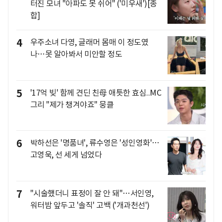
터진 모녀 "아파도 못 쉬어" ('미우새')[종
합]
4
우주소녀 다영, 글래머 몸매 이 정도였
나…못 알아봐서 미안할 정도
5
'17억 빚' 함께 견딘 친母 애틋한 효심..MC
그리 "제가 챙겨야죠" 뭉클
6
박하선은 '명품녀', 류수영은 '성인영화'…
고영욱, 선 세게 넘었다
7
"시술했더니 표정이 잘 안 돼"…서인영,
워터밤 앞두고 '솔직' 고백 ('개과천선')