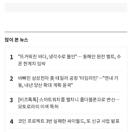
많이 본 뉴스
1
"뜨거워진 바다, 냉각수로 불안"… 동해안 원전 벨트, 수
온 한계치 임박
2
바빠진 삼성전자 美 테일러 공장 '타임라인'…"연내 가
동, 내년 양산 확대 계획 윤곽"
3
[비즈톡톡] 스마트워치를 펼치니 폴더블폰으로 변신…
모토로라의 이색 특허
4
코인 프로젝트 3번 실패한 싸이월드, 또 신규 사업 발표