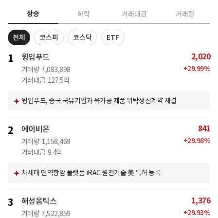
상승
하락
거래대금
거래량
전체
코스피
코스닥
ETF
2,020
1
윙입푸드
+
29.99
%
거래량
7,083,898
거래대금
127.5억
윙입푸드, 중국 국유기업과 육가공 제품 위탁생산계약 체결
841
2
에이비온
+
29.98
%
거래량
1,158,469
거래대금
9.4억
차세대 면역항암 플랫폼 iRAC 원천기술 美 특허 등록
1,376
3
해성옵틱스
+
29.93
%
거래량
7,522,859