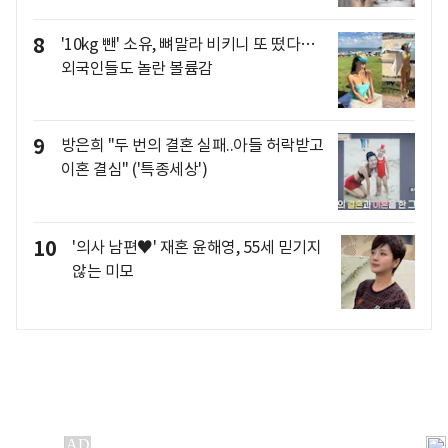
8
'10kg 뺀' 소유, 뼈말라 비키니 또 떴다…
외국인들도 놀란 볼륨감
9
방은희 "두 번의 결혼 실패..아들 허락받고
이혼 결심" ('특종세상')
10
'의사 남편♥' 재혼 윤해영, 55세 믿기지
않는 미모