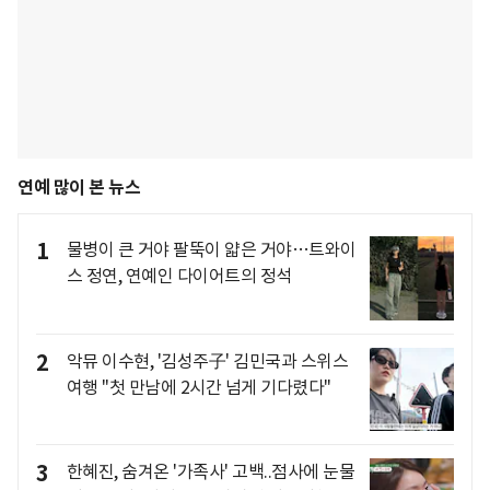
연예 많이 본 뉴스
1
물병이 큰 거야 팔뚝이 얇은 거야…트와이
스 정연, 연예인 다이어트의 정석
2
악뮤 이수현, '김성주子' 김민국과 스위스
여행 "첫 만남에 2시간 넘게 기다렸다"
3
한혜진, 숨겨온 '가족사' 고백..점사에 눈물