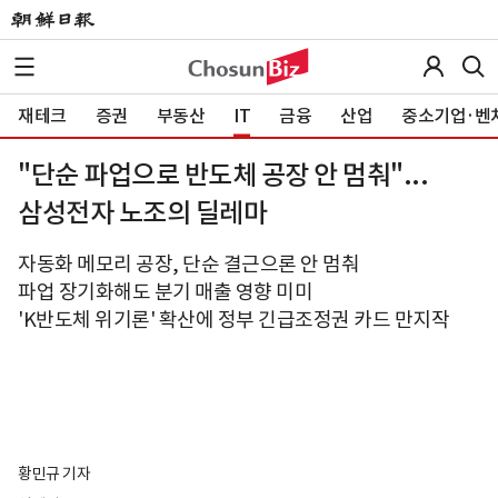
재테크
증권
부동산
IT
금융
산업
중소기업·벤
"단순 파업으로 반도체 공장 안 멈춰"...
삼성전자 노조의 딜레마
자동화 메모리 공장, 단순 결근으론 안 멈춰
파업 장기화해도 분기 매출 영향 미미
'K반도체 위기론' 확산에 정부 긴급조정권 카드 만지작
황민규 기자