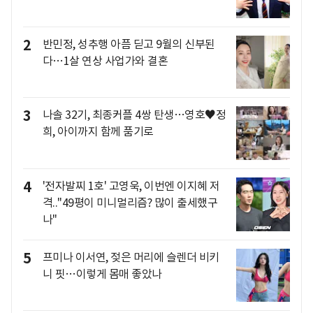
2
반민정, 성추행 아픔 딛고 9월의 신부된
다…1살 연상 사업가와 결혼
3
나솔 32기, 최종커플 4쌍 탄생…영호♥정
희, 아이까지 함께 품기로
4
'전자발찌 1호' 고영욱, 이번엔 이지혜 저
격.."49평이 미니멀리즘? 많이 출세했구
나"
5
프미나 이서연, 젖은 머리에 슬렌더 비키
니 핏…이렇게 몸매 좋았나