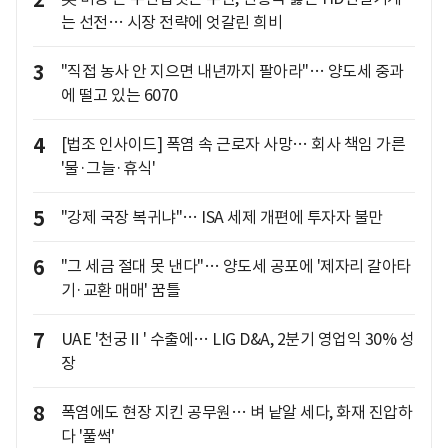
2
는 선전… 시장 전략에 엇갈린 희비
3
"직접 농사 안 지으면 내년까지 팔아라"… 양도세 중과
에 떨고 있는 6070
4
[법조 인사이드] 폭염 속 근로자 사망… 회사 책임 가른
'물·그늘·휴식'
5
"강제 국장 복귀냐"… ISA 세제 개편에 투자자 불만
6
"그 세금 절대 못 낸다"… 양도세 공포에 '제자리 갈아타
기·교환 매매' 꿈틀
7
UAE '천궁Ⅱ' 수출에… LIG D&A, 2분기 영업익 30% 성
장
8
폭염에도 현장 지킨 공무원… 벼 낱알 세다, 화재 진압하
다 '풀썩'