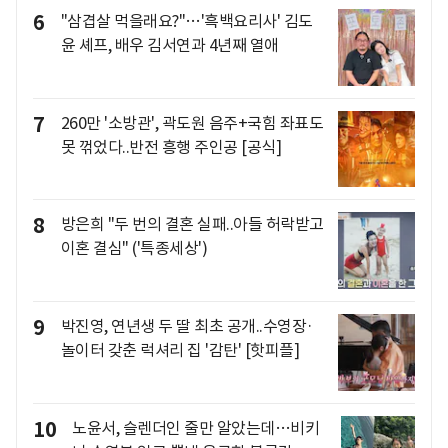
6
"삼겹살 먹을래요?"…'흑백요리사' 김도
윤 셰프, 배우 김서연과 4년째 열애
7
260만 '소방관', 곽도원 음주+국힘 좌표도
못 꺾었다..반전 흥행 주인공 [공식]
8
방은희 "두 번의 결혼 실패..아들 허락받고
이혼 결심" ('특종세상')
9
박진영, 연년생 두 딸 최초 공개..수영장·
놀이터 갖춘 럭셔리 집 '감탄' [핫피플]
10
노윤서, 슬렌더인 줄만 알았는데…비키