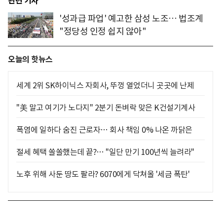
관련 기사
'성과급 파업' 예고한 삼성 노조… 법조계
"정당성 인정 쉽지 않아"
오늘의 핫뉴스
세계 2위 SK하이닉스 자회사, 뚜껑 열었더니 곳곳에 난제
"美 말고 여기가 노다지" 2분기 돈벼락 맞은 K건설기계사
폭염에 일하다 숨진 근로자… 회사 책임 0% 나온 까닭은
절세 혜택 쏠쏠했는데 끝?… "일단 만기 100년씩 늘려라"
노후 위해 사둔 땅도 팔라? 6070에게 닥쳐올 '세금 폭탄'