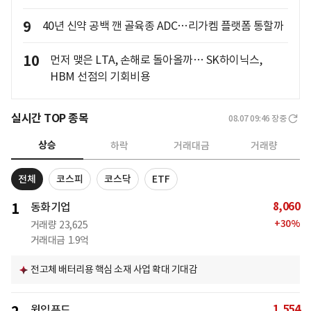
9
40년 신약 공백 깬 골육종 ADC…리가켐 플랫폼 통할까
10
먼저 맺은 LTA, 손해로 돌아올까… SK하이닉스,
HBM 선점의 기회비용
실시간 TOP 종목
08.07 09:46
장중
상승
하락
거래대금
거래량
전체
코스피
코스닥
ETF
8,060
1
동화기업
+
30
%
거래량
23,625
거래대금
1.9억
전고체 배터리용 핵심 소재 사업 확대 기대감
1,554
윙입푸드