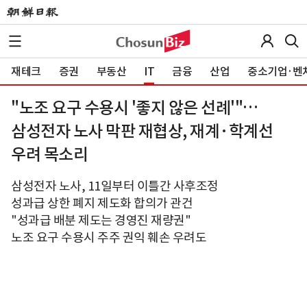
재테크
증권
부동산
IT
금융
산업
중소기업·벤
"노조 요구 수용시 '좋지 않은 선례'"…
삼성전자 노사 막판 재협상, 재계·학계선
우려 목소리
삼성전자 노사, 11일부터 이틀간 사후조정
성과급 상한 폐지 제도화 합의가 관건
"성과급 배분 제도는 경영진 재량권"
노조 요구 수용시 주주 권익 훼손 우려도