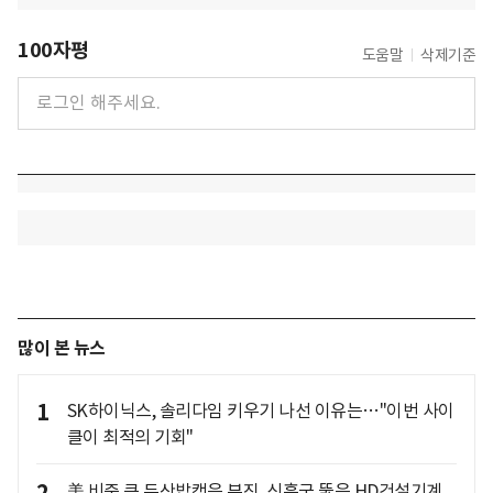
100자평
도움말
삭제기준
많이 본 뉴스
1
SK하이닉스, 솔리다임 키우기 나선 이유는…"이번 사이
클이 최적의 기회"
美 비중 큰 두산밥캣은 부진, 신흥국 뚫은 HD건설기계