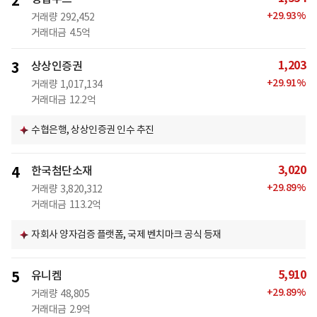
2
+
29.93
%
거래량
292,452
거래대금
4.5억
1,203
3
상상인증권
+
29.91
%
거래량
1,017,134
거래대금
12.2억
수협은행, 상상인증권 인수 추진
3,020
4
한국첨단소재
+
29.89
%
거래량
3,820,312
거래대금
113.2억
자회사 양자검증 플랫폼, 국제 벤치마크 공식 등재
5,910
5
유니켐
+
29.89
%
거래량
48,805
거래대금
2.9억