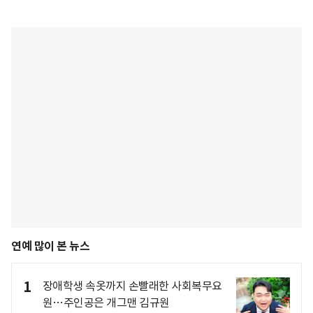
연예 많이 본 뉴스
1
장애학생 속옷까지 손빨래한 사회복무요
원…주인공은 개그맨 김규원