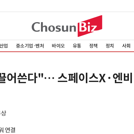
산업
중소기업·벤처
바이오
유통
정책
정치
사회
 끌어쓴다"… 스페이스X·엔
부상
워 연결