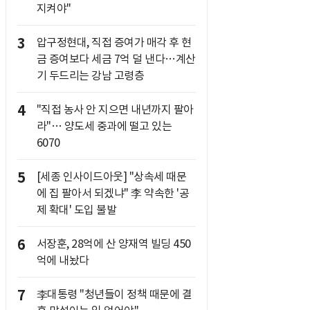
지켜야"
3
압구정현대, 직접 증여가 매각 후 현
금 증여보다 세금 7억 덜 낸다…계산
기 두드리는 강남 고령층
4
"직접 농사 안 지으면 내년까지 팔아
라"… 양도세 중과에 떨고 있는
6070
5
[세종 인사이드아웃] "상속세 때문
에 집 팔아서 되겠냐" 李 약속한 '공
제 확대' 도입 불발
6
서장훈, 28억에 산 양재역 빌딩 450
억에 내놨다
7
李대통령 "청년들이 정책 때문에 결