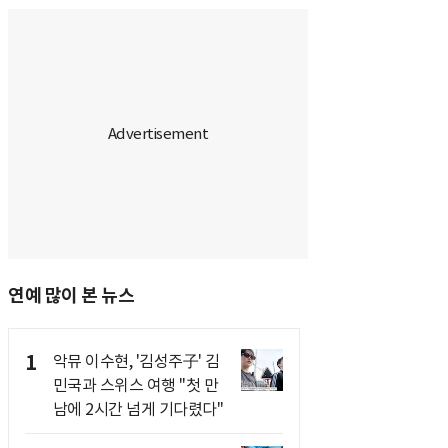
연예 많이 본 뉴스
1
악뮤 이수현, '김성주子' 김
민국과 스위스 여행 "첫 만
남에 2시간 넘게 기다렸다"