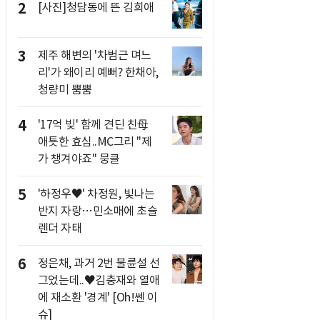
2
[사진]청담동에 뜬 김희애
3
제주 해변의 '차범근 며느
리'가 왜이리 예뻐? 한채아,
청량미 뿜뿜
4
'17억 빚' 함께 견딘 친母
애틋한 효심..MC그리 "제
가 챙겨야죠" 뭉클
5
'하정우♥' 차정원, 빛나는
반지 자랑…민소매에 초슬
렌더 자태
6
정은채, 과거 2번 불륜설 선
그었는데..♥김충재와 열애
에 재소환 '경계' [Oh!쎈 이
슈]