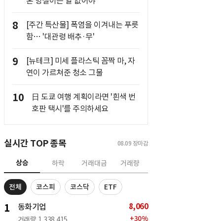
혼 망설이는 일 없어야"
8
[주간 특산물] 폭염을 이겨내는 푸릇
함… '대관령 배추·무'
9
[뉴테크] 미세 플라스틱 꼼짝 마, 자
연이 가르쳐준 청소 그물
10
日 도쿄 여행 계획이라면 '흰색 번
호판 택시'를 주의하세요
실시간 TOP 종목
08.09
장마감
상승
하락
거래대금
거래량
전체
코스피
코스닥
ETF
8,060
1
동화기업
+
30
%
거래량
1,338,415