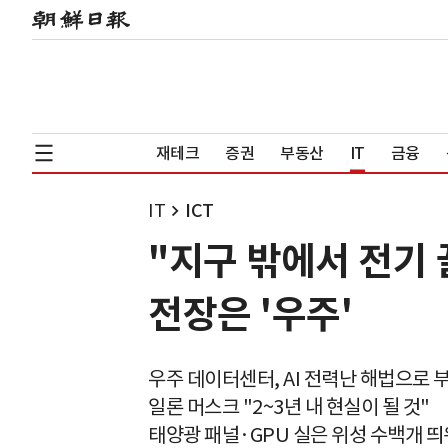
재테크
증권
부동산
IT
금융
IT
ICT
"지구 밖에서 전기
전장은 '우주'
우주 데이터센터, AI 전력난 해법으로 
일론 머스크 "2~3년 내 현실이 될 것"
태양광 패널·GPU 실은 위성 수백개 띄