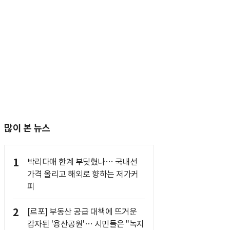
많이 본 뉴스
1
박리다매 한계 부딪혔나… 국내선
가격 올리고 해외로 향하는 저가커
피
2
[르포] 부동산 공급 대책에 뜨거운
감자된 '용산공원'… 시민들은 "녹지