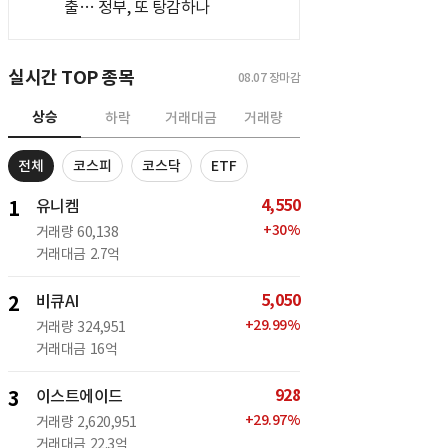
출… 정부, 또 탕감하나
실시간 TOP 종목
08.07
장마감
상승
하락
거래대금
거래량
전체
코스피
코스닥
ETF
4,550
1
유니켐
+
30
%
거래량
60,138
거래대금
2.7억
5,050
2
비큐AI
+
29.99
%
거래량
324,951
거래대금
16억
928
3
이스트에이드
+
29.97
%
거래량
2,620,951
거래대금
22.3억