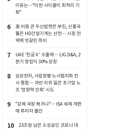
이유는…"이번 사이클이 최적의 기
회"
6
美 비중 큰 두산밥캣은 부진, 신흥국
뚫은 HD건설기계는 선전… 시장 전
략에 엇갈린 희비
7
UAE '천궁Ⅱ' 수출에… LIG D&A, 2
분기 영업익 30% 성장
8
삼성전자, 사업장별 노사협의회 전
사 통합… 과반 지위 잃은 초기업 노
조 '영향력 만회' 시도
9
"강제 국장 복귀냐"… ISA 세제 개편
에 투자자 불만
10
23조원 남은 소상공인 코로나 대