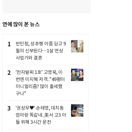
연예 많이 본 뉴스
1
반민정, 성추행 아픔 딛고 9
월의 신부된다…1살 연상
사업가와 결혼
2
'전자발찌 1호' 고영욱, 이
번엔 이지혜 저격.."49평이
미니멀리즘? 많이 출세했
구나"
3
'권상우♥' 손태영, 대치동
엄마랑 똑같네..美서 고3 아
들 위해 3시간 운전