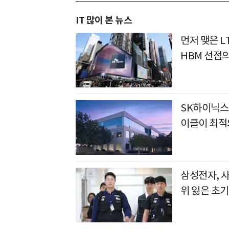
IT 많이 본 뉴스
먼저 맺은 L
HBM 선점
SK하이닉스
이클이 최적
삼성전자, 
위 잃은 초기