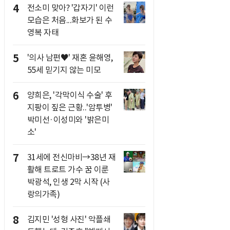
4
전소미 맞아? '갑자기' 이런
모습은 처음...화보가 된 수
영복 자태
5
'의사 남편♥' 재혼 윤해영,
55세 믿기지 않는 미모
6
양희은, '각막이식 수술' 후
지팡이 짚은 근황..'암투병'
박미선·이성미와 '밝은미
소'
7
31세에 전신마비→38년 재
활해 트로트 가수 꿈 이룬
박광석, 인생 2막 시작 (사
랑의가족)
8
김지민 '성형 사진' 악플쇄