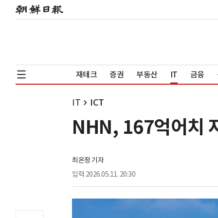
재테크
증권
부동산
IT
금융
IT
ICT
NHN, 167억어치
최온정 기자
입력
2026.05.11. 20:30