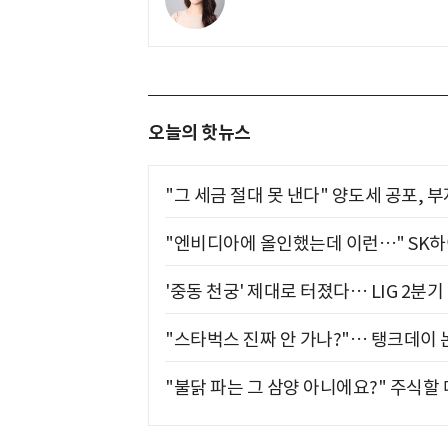
오늘의 핫뉴스
"그 세금 절대 못 낸다" 양도세 공포, 
"엔비디아에 올인했는데 이런…" SK
'중동 천궁' 제대로 터졌다… LIG 2분
"스타벅스 진짜 안 가나?"… 탱크데이 
"불닭 파는 그 삼양 아니에요?" 주식할