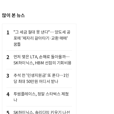
많이 본 뉴스
1
"그 세금 절대 못 낸다"… 양도세 공
포에 '제자리 갈아타기·교환 매매'
꿈틀
2
먼저 맺은 LTA, 손해로 돌아올까…
SK하이닉스, HBM 선점의 기회비용
3
추석 전 '민생지원금' 또 푼다…1인
당 최대 50만원 어디서 받나
4
투썸플레이스, 정말 스타벅스 제쳤
나
5
SK하이닉스, 솔리다임 키우기 나선