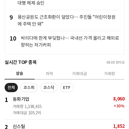
대행 체제 승인
9
용산공원도 근조화환이 덮었다… 주민들 "어린이정원
에 주택 안 돼"
10
박리다매 한계 부딪혔나… 국내선 가격 올리고 해외로
향하는 저가커피
실시간 TOP 종목
08.08
장마감
상승
하락
거래대금
거래량
전체
코스피
코스닥
ETF
8,060
1
동화기업
+
30
%
거래량
1,338,415
거래대금
105.2억
1,852
2
신스틸