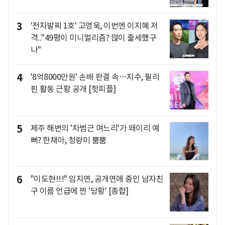
3
'전자발찌 1호' 고영욱, 이번엔 이지혜 저
격.."49평이 미니멀리즘? 많이 출세했구
나"
4
'8억8000만원' 손배 판결 속…지수, 필리
핀 활동 근황 공개 [핫피플]
5
제주 해변의 '차범근 며느리'가 왜이리 예
뻐? 한채아, 청량미 뿜뿜
6
"이도현!!!" 임지연, 공개연애 중인 남자친
구 이름 언급에 찐 '당황' [종합]