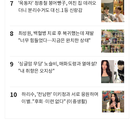
7
'옥동자' 정종철 붕어빵子, 여친 집 데려오
더니 분리수거도 대신..1등 신랑감
8
최성원, 백혈병 치료 후 복귀했는데 재발
"너무 힘들었다…지금은 완치한 상태"
9
'싱글맘 무당' 노슬비, 매화도령과 열애설?
"내 취향은 오지상"
10
하리수, '전남편' 미키정과 서로 응원하며
이별.."후회·미련 없다" (이중생활)