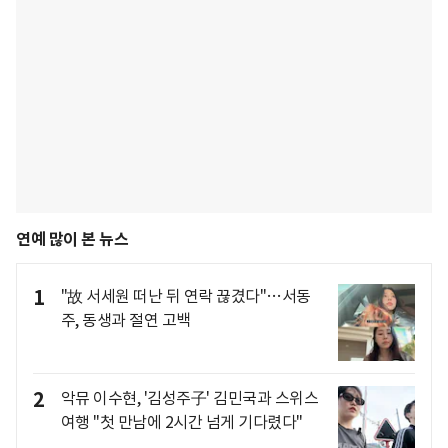
연예 많이 본 뉴스
1
"故 서세원 떠난 뒤 연락 끊겼다"…서동
주, 동생과 절연 고백
2
악뮤 이수현, '김성주子' 김민국과 스위스
여행 "첫 만남에 2시간 넘게 기다렸다"