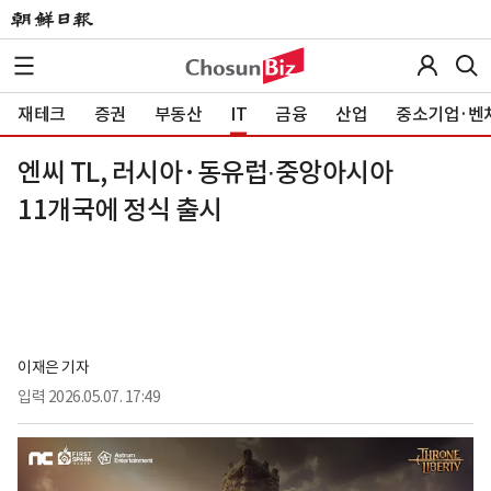
재테크
증권
부동산
IT
금융
산업
중소기업·벤
엔씨 TL, 러시아·동유럽∙중앙아시아
11개국에 정식 출시
이재은 기자
입력
2026.05.07. 17:49