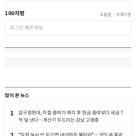
100자평
도움말
삭제기준
많이 본 뉴스
1
압구정현대, 직접 증여가 매각 후 현금 증여보다 세금 7
억 덜 낸다…계산기 두드리는 강남 고령층
2
"직접 농사 안 지으면 내년까지 팔아라"… 양도세 중과