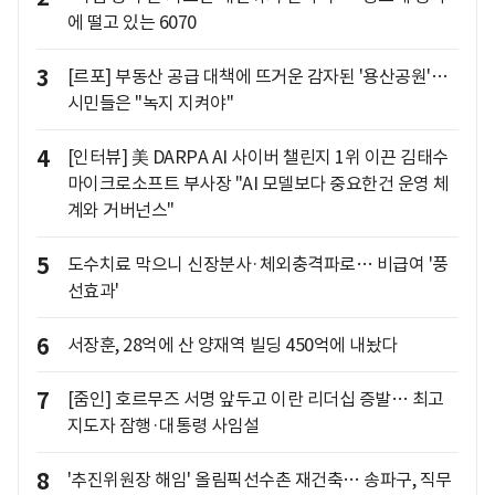
에 떨고 있는 6070
3
[르포] 부동산 공급 대책에 뜨거운 감자된 '용산공원'…
시민들은 "녹지 지켜야"
4
[인터뷰] 美 DARPA AI 사이버 챌린지 1위 이끈 김태수
마이크로소프트 부사장 "AI 모델보다 중요한건 운영 체
계와 거버넌스"
5
도수치료 막으니 신장분사·체외충격파로… 비급여 '풍
선효과'
6
서장훈, 28억에 산 양재역 빌딩 450억에 내놨다
7
[줌인] 호르무즈 서명 앞두고 이란 리더십 증발… 최고
지도자 잠행·대통령 사임설
8
'추진위원장 해임' 올림픽선수촌 재건축… 송파구, 직무