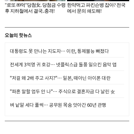
오늘의 핫뉴스
대통령도 못 만나는 지도자… 이란, 통제불능 빠졌다
전세계 3억명 귀 호강… 넷플릭스급 돌풍 일으킨 음악 앱
"저걸 왜 2배 주고 사지?"… 일본, 때아닌 아이폰 대란
"파혼 말할 엄두 안 나"… 주식으로 결혼자금 다 날린 女
벼 낱알 세다 풀썩… 공무원 목숨 앗아간 60년 관행