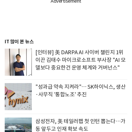
IT 많이 본 뉴스
[인터뷰] 美 DARPA AI 사이버 챌린지 1위
이끈 김태수 마이크로소프트 부사장 "AI 모
델보다 중요한건 운영 체계와 거버넌스"
"성과급 약속 지켜라"… SK하이닉스, 생산
·사무직 '통합노조' 추진
삼성전자, 美 테일러팹 첫 인턴 뽑는다…가
동 앞두고 인재 확보 속도