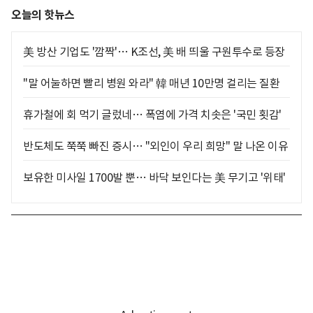
오늘의 핫뉴스
美 방산 기업도 '깜짝'… K조선, 美 배 띄울 구원투수로 등장
"말 어눌하면 빨리 병원 와라" 韓 매년 10만명 걸리는 질환
휴가철에 회 먹기 글렀네… 폭염에 가격 치솟은 '국민 횟감'
반도체도 쭉쭉 빠진 증시… "외인이 우리 희망" 말 나온 이유
보유한 미사일 1700발 뿐… 바닥 보인다는 美 무기고 '위태'