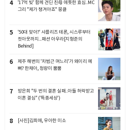
4
'17억 빚' 함께 견딘 친母 애틋한 효심..MC
그리 "제가 챙겨야죠" 뭉클
5
'50대 맞아?' 샤를리즈 테론, 시스루부터
컷아웃까지...패션 아우라[지형준의
Behind]
6
제주 해변의 '차범근 며느리'가 왜이리 예
뻐? 한채아, 청량미 뿜뿜
7
방은희 "두 번의 결혼 실패..아들 허락받고
이혼 결심" ('특종세상')
8
[사진]김희애, 우아한 미소