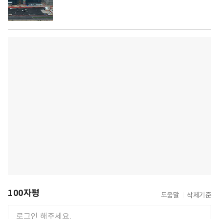
100자평
도움말
삭제기준