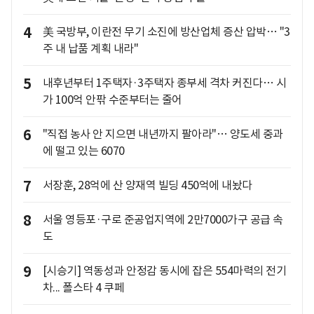
4
美 국방부, 이란전 무기 소진에 방산업체 증산 압박… "3
주 내 납품 계획 내라"
5
내후년부터 1주택자·3주택자 종부세 격차 커진다… 시
가 100억 안팎 수준부터는 줄어
6
"직접 농사 안 지으면 내년까지 팔아라"… 양도세 중과
에 떨고 있는 6070
7
서장훈, 28억에 산 양재역 빌딩 450억에 내놨다
8
서울 영등포·구로 준공업지역에 2만7000가구 공급 속
도
9
[시승기] 역동성과 안정감 동시에 잡은 554마력의 전기
차... 폴스타 4 쿠페