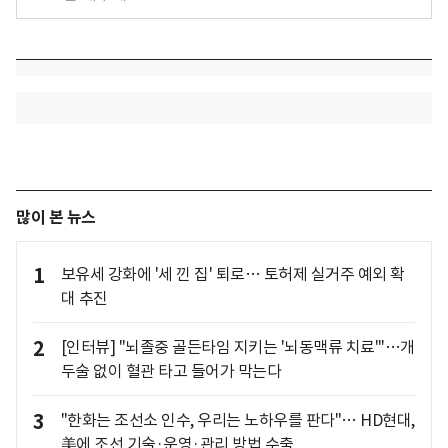
많이 본 뉴스
1
보유세 강화에 '세 낀 집' 퇴로… 토허제 실거주 예외 확
대 추진
2
[인터뷰] "뇌졸중 골든타임 지키는 '뇌동맥류 치료'"…개
두술 없이 혈관 타고 들어가 막는다
3
"한화는 조선소 인수, 우리는 노하우를 판다"… HD현대,
美에 조선 기술·운영·관리 방법 수출