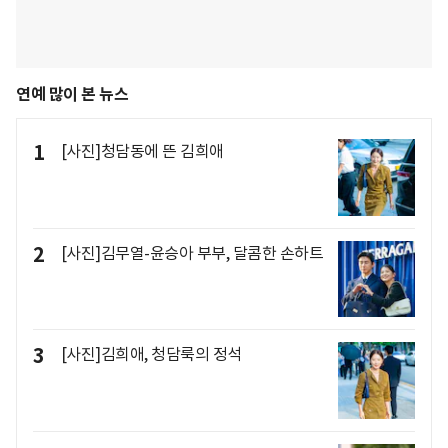
연예 많이 본 뉴스
1
[사진]청담동에 뜬 김희애
2
[사진]김무열-윤승아 부부, 달콤한 손하트
3
[사진]김희애, 청담룩의 정석