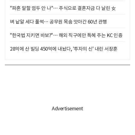
"파혼 말할 엄두 안 나"… 주식으로 결혼자금 다 날린 女
벼 낱알 세다 풀썩… 공무원 목숨 앗아간 60년 관행
"한국법 지키면 바보?"… 해외 직구에만 특혜 주는 KC 인증
28억에 산 빌딩 450억에 내놨다, '투자의 신' 내린 서장훈