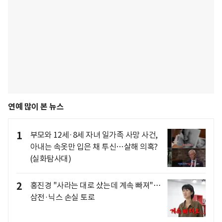
연예 많이 본 뉴스
1
부모와 12세·8세 자녀 일가족 사망 사건,
아내는 속옷만 입은 채 투신…살해 의혹?
(실화탐사대)
2
홍진경 "사라는 대로 샀는데 계속 빠져"…
삼전·닉스 손실 토로