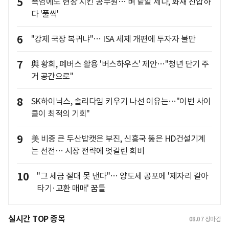
5
폭염에도 현장 지킨 공무원… 벼 낱알 세다, 화재 진압하
다 '풀썩'
6
"강제 국장 복귀냐"… ISA 세제 개편에 투자자 불만
7
與 황희, 폐버스 활용 '버스하우스' 제안…"청년 단기 주
거 공간으로"
8
SK하이닉스, 솔리다임 키우기 나선 이유는…"이번 사이
클이 최적의 기회"
9
美 비중 큰 두산밥캣은 부진, 신흥국 뚫은 HD건설기계
는 선전… 시장 전략에 엇갈린 희비
10
"그 세금 절대 못 낸다"… 양도세 공포에 '제자리 갈아
타기·교환 매매' 꿈틀
실시간 TOP 종목
08.07
장마감