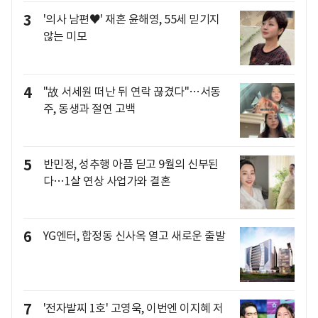
3
'의사 남편♥' 재혼 윤해영, 55세 믿기지
않는 미모
4
"故 서세원 떠난 뒤 연락 끊겼다"…서동
주, 동생과 절연 고백
5
반민정, 성추행 아픔 딛고 9월의 신부된
다…1살 연상 사업가와 결혼
6
YG엔터, 합정동 신사옥 열고 새로운 출발
7
'전자발찌 1호' 고영욱, 이번엔 이지혜 저