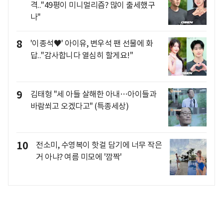
격.."49평이 미니멀리즘? 많이 출세했구
나"
8
'이종석♥' 아이유, 변우석 팬 선물에 화
답.."감사합니다 열심히 할게요!"
9
김태형 "세 아들 살해한 아내…아이들과
바람쐬고 오겠다고" (특종세상)
10
전소미, 수영복이 핫걸 담기에 너무 작은
거 아냐? 여름 미모에 '깜짝'