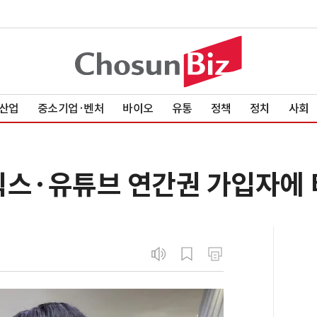
산업
중소기업·벤처
바이오
유통
정책
정치
사회
릭스·유튜브 연간권 가입자에 