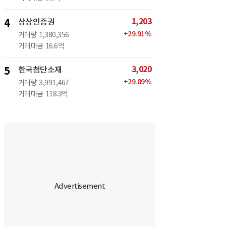
1,203
4
상상인증권
+
29.91
%
거래량
1,380,356
거래대금
16.6억
3,020
5
한국첨단소재
+
29.89
%
거래량
3,991,467
거래대금
118.3억