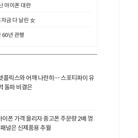
아닌 아이폰 대란
혼자금 다 날린 女
 60년 관행
이 넷플릭스와 어깨 나란히… 스포티파이 유
억 돌파 비결은
아이폰 가격 올리자 중고폰 주문량 2배 껑
 패널은 신제품용 추월