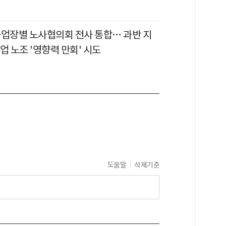
사업장별 노사협의회 전사 통합… 과반 지
업 노조 '영향력 만회' 시도
도움말
삭제기준