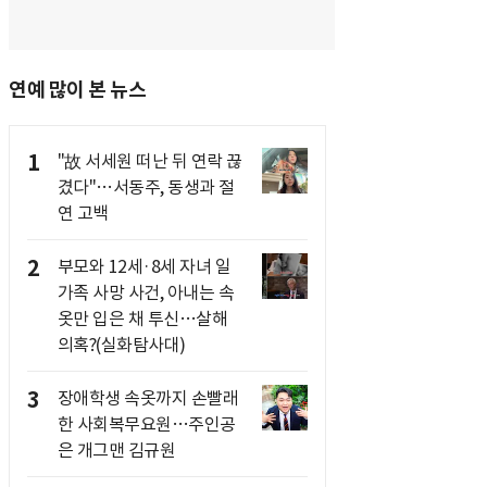
연예 많이 본 뉴스
1
"故 서세원 떠난 뒤 연락 끊
겼다"…서동주, 동생과 절
연 고백
2
부모와 12세·8세 자녀 일
가족 사망 사건, 아내는 속
옷만 입은 채 투신…살해
의혹?(실화탐사대)
3
장애학생 속옷까지 손빨래
한 사회복무요원…주인공
은 개그맨 김규원