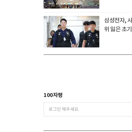
삼성전자, 
위 잃은 초기
100자평