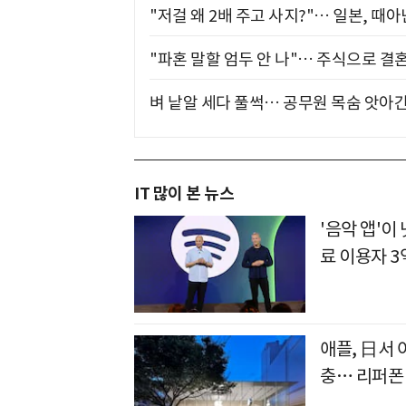
"저걸 왜 2배 주고 사지?"… 일본, 때
"파혼 말할 엄두 안 나"… 주식으로 결
벼 낱알 세다 풀썩… 공무원 목숨 앗아간
IT 많이 본 뉴스
'음악 앱'
료 이용자 3
애플, 日서 
충… 리퍼폰