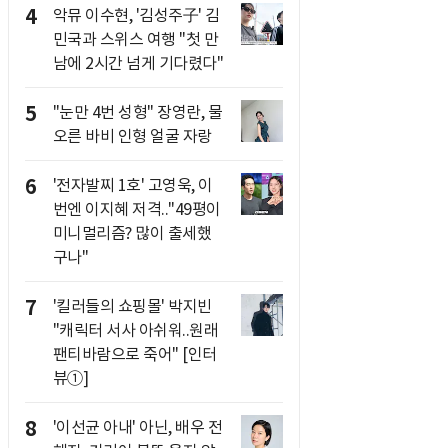
4
악뮤 이수현, '김성주子' 김
민국과 스위스 여행 "첫 만
남에 2시간 넘게 기다렸다"
5
"눈만 4번 성형" 장영란, 물
오른 바비 인형 얼굴 자랑
6
'전자발찌 1호' 고영욱, 이
번엔 이지혜 저격.."49평이
미니멀리즘? 많이 출세했
구나"
7
'킬러들의 쇼핑몰' 박지빈
"캐릭터 서사 아쉬워..원래
팬티바람으로 죽어" [인터
뷰①]
8
'이선균 아내' 아닌, 배우 전