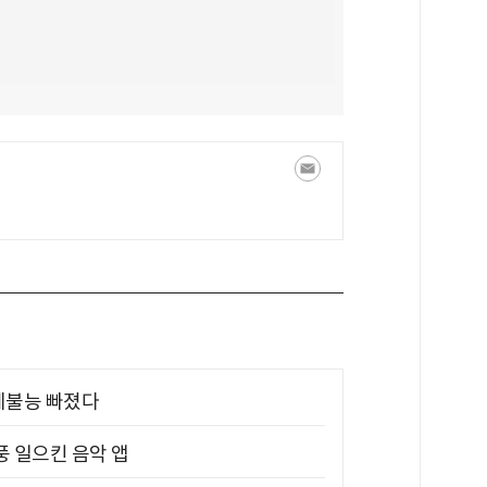
제불능 빠졌다
풍 일으킨 음악 앱