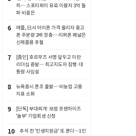
히… 스포티파이 유료 이용자 3억 돌
파 비결은
6
애플, 日서 아이폰 가격 올리자 중고
폰 주문량 2배 껑충… 리퍼폰 패널은
신제품용 추월
7
[줌인] 호르무즈 서명 앞두고 이란
리더십 증발… 최고지도자 잠행·대
통령 사임설
8
뉴욕증시 혼조 출발… 비농업 고용
지표 소화
9
[단독] 부대찌개·보쌈 프랜차이즈
'놀부' 기업회생 신청
10
추석 전 '민생지원금' 또 푼다…1인