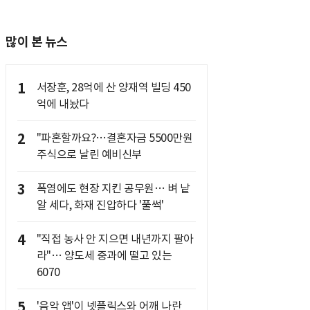
많이 본 뉴스
1
서장훈, 28억에 산 양재역 빌딩 450
억에 내놨다
2
"파혼할까요?…결혼자금 5500만원
주식으로 날린 예비신부
3
폭염에도 현장 지킨 공무원… 벼 낱
알 세다, 화재 진압하다 '풀썩'
4
"직접 농사 안 지으면 내년까지 팔아
라"… 양도세 중과에 떨고 있는
6070
5
'음악 앱'이 넷플릭스와 어깨 나란