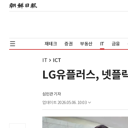
재테크
증권
부동산
IT
금융
IT
ICT
LG유플러스, 넷플
심민관 기자
업데이트
2026.05.06. 10:03