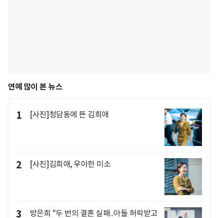
연예 많이 본 뉴스
1
[사진]청담동에 뜬 김희애
2
[사진]김희애, 우아한 미소
3
방은희 "두 번의 결혼 실패..아들 허락받고