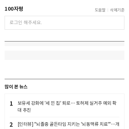
100자평
도움말
삭제기준
많이 본 뉴스
1
보유세 강화에 '세 낀 집' 퇴로… 토허제 실거주 예외 확
대 추진
2
[인터뷰] "뇌졸중 골든타임 지키는 '뇌동맥류 치료'"…개