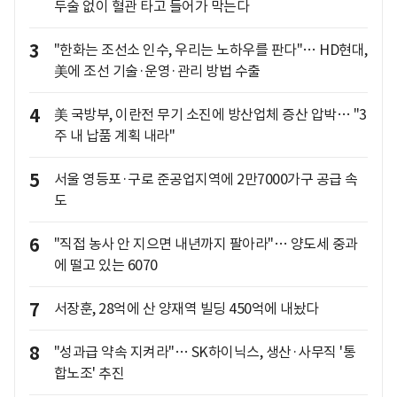
두술 없이 혈관 타고 들어가 막는다
3
"한화는 조선소 인수, 우리는 노하우를 판다"… HD현대,
美에 조선 기술·운영·관리 방법 수출
4
美 국방부, 이란전 무기 소진에 방산업체 증산 압박… "3
주 내 납품 계획 내라"
5
서울 영등포·구로 준공업지역에 2만7000가구 공급 속
도
6
"직접 농사 안 지으면 내년까지 팔아라"… 양도세 중과
에 떨고 있는 6070
7
서장훈, 28억에 산 양재역 빌딩 450억에 내놨다
8
"성과급 약속 지켜라"… SK하이닉스, 생산·사무직 '통
합노조' 추진