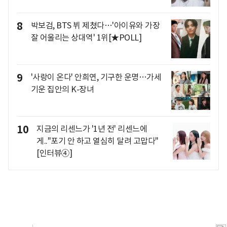
8
박보검, BTS 뷔 제쳤다…'아이유와 가장
잘 어울리는 상대역' 1위[★POLL]
9
'사랑이 온다' 안희연, 기구한 운명…가세
기운 집안의 K-장녀
10
지금의 리센느가 '1년 전' 리센느에
게.."포기 안 하고 열심히 달려 고맙다"
[인터뷰④]