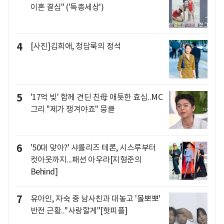
이혼 결심" ('특종세상')
4
[사진]김희애, 청담룩의 정석
5
'17억 빚' 함께 견딘 친母 애틋한 효심..MC
그리 "제가 챙겨야죠" 뭉클
6
'50대 맞아?' 샤를리즈 테론, 시스루부터
컷아웃까지...패션 아우라[지형준의
Behind]
7
유아인, 자숙 중 남사친과 대놓고 '볼뽀뽀'
반전 근황.."사랑할게"[핫피플]