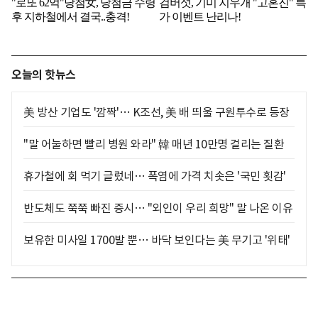
오늘의 핫뉴스
美 방산 기업도 '깜짝'… K조선, 美 배 띄울 구원투수로 등장
"말 어눌하면 빨리 병원 와라" 韓 매년 10만명 걸리는 질환
휴가철에 회 먹기 글렀네… 폭염에 가격 치솟은 '국민 횟감'
반도체도 쭉쭉 빠진 증시… "외인이 우리 희망" 말 나온 이유
보유한 미사일 1700발 뿐… 바닥 보인다는 美 무기고 '위태'