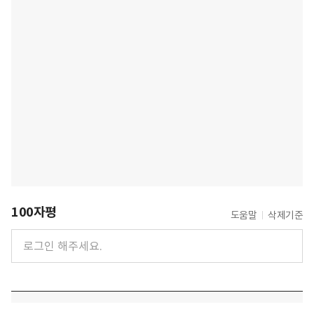
100자평
도움말
삭제기준