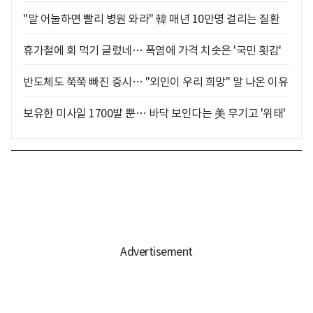
"말 어눌하면 빨리 병원 와라" 韓 매년 10만명 걸리는 질환
휴가철에 회 먹기 글렀네… 폭염에 가격 치솟은 '국민 횟감'
반도체도 쭉쭉 빠진 증시… "외인이 우리 희망" 말 나온 이유
보유한 미사일 1700발 뿐… 바닥 보인다는 美 무기고 '위태'