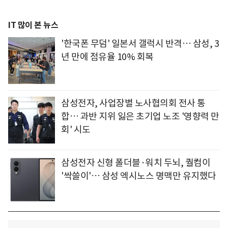
IT 많이 본 뉴스
'한국폰 무덤' 일본서 갤럭시 반격… 삼성, 3
년 만에 점유율 10% 회복
삼성전자, 사업장별 노사협의회 전사 통
합… 과반 지위 잃은 초기업 노조 '영향력 만
회' 시도
삼성전자 신형 폴더블·워치 두뇌, 퀄컴이
'싹쓸이'… 삼성 엑시노스 명맥만 유지했다