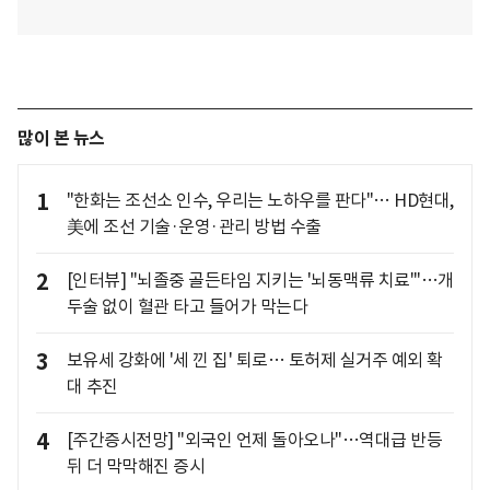
많이 본 뉴스
1
"한화는 조선소 인수, 우리는 노하우를 판다"… HD현대,
美에 조선 기술·운영·관리 방법 수출
2
[인터뷰] "뇌졸중 골든타임 지키는 '뇌동맥류 치료'"…개
두술 없이 혈관 타고 들어가 막는다
3
보유세 강화에 '세 낀 집' 퇴로… 토허제 실거주 예외 확
대 추진
4
[주간증시전망] "외국인 언제 돌아오나"…역대급 반등
뒤 더 막막해진 증시