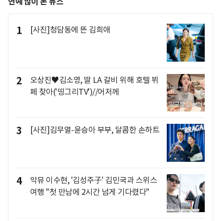
연예 많이 본 뉴스
1
[사진]청담동에 뜬 김희애
2
오상진♥김소영, 딸 LA 갈비 위해 호텔 뷔
페 찾아('띵그리TV')//어저께
3
[사진]김무열-윤승아 부부, 달콤한 손하트
4
악뮤 이수현, '김성주子' 김민국과 스위스
여행 "첫 만남에 2시간 넘게 기다렸다"