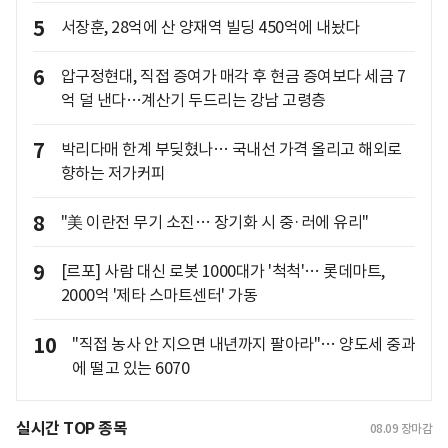
5
서장훈, 28억에 산 양재역 빌딩 450억에 내놨다
6
압구정현대, 직접 증여가 매각 후 현금 증여보다 세금 7
억 덜 낸다…계산기 두드리는 강남 고령층
7
박리다매 한계 부딪혔나… 국내선 가격 올리고 해외로
향하는 저가커피
8
"美 이란전 무기 소진… 장기화 시 중·러에 유리"
9
[르포] 사람 대신 로봇 1000대가 '척척'… 롯데마트,
2000억 '제타 스마트센터' 가동
10
"직접 농사 안 지으면 내년까지 팔아라"… 양도세 중과
에 떨고 있는 6070
실시간 TOP 종목
08.09
장마감