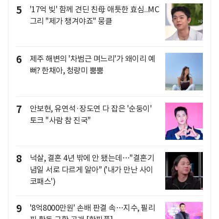
5
'17억 빚' 함께 견딘 친母 애틋한 효심..MC
그리 "제가 챙겨야죠" 뭉클
6
제주 해변의 '차범근 며느리'가 왜이리 예
뻐? 한채아, 청량미 뿜뿜
7
안보현, 유연석·장도연 다 잡은 '순둥이'
토크 "사람 참 진국"
8
넉살, 결혼 4년 밖에 안 됐는데…"결혼기
념일 서로 다르게 알아" ('내가 만난 사이
코패스')
9
'8억8000만원' 손배 판결 속…지수, 필리