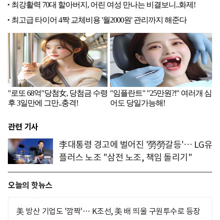
관련 기사
李대통령 경고에 벌어진 '勞勞갈등'… LG유
플러스 노조 "삼전 노조, 책임 돌리기"
오늘의 핫뉴스
美 방산 기업도 '깜짝'… K조선, 美 배 띄울 구원투수로 등장