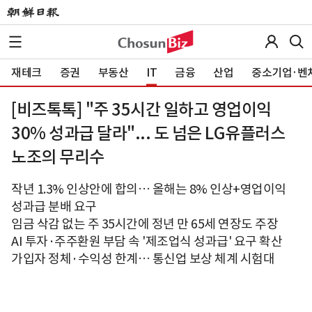
재테크
증권
부동산
IT
금융
산업
중소기업·벤
[비즈톡톡] "주 35시간 일하고 영업이익
30% 성과급 달라"... 도 넘은 LG유플러스
노조의 무리수
작년 1.3% 인상안에 합의… 올해는 8% 인상+영업이익
성과급 분배 요구
임금 삭감 없는 주 35시간에 정년 만 65세 연장도 주장
AI 투자·주주환원 부담 속 '제조업식 성과급' 요구 확산
가입자 정체·수익성 한계… 통신업 보상 체계 시험대