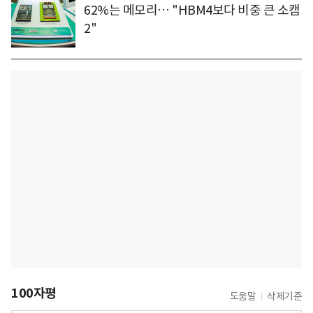
62%는 메모리… "HBM4보다 비중 큰 소캠
2"
100자평
도움말
삭제기준