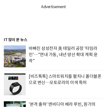
IT 많이 본 뉴스
바빠진 삼성전자 美 테일러 공장 '타임라
인'…"연내 가동, 내년 양산 확대 계획 윤
곽"
[비즈톡톡] 스마트워치를 펼치니 폴더블폰
으로 변신…모토로라의 이색 특허
'본격 출하' 엔비디아 베라 루빈, 원가의