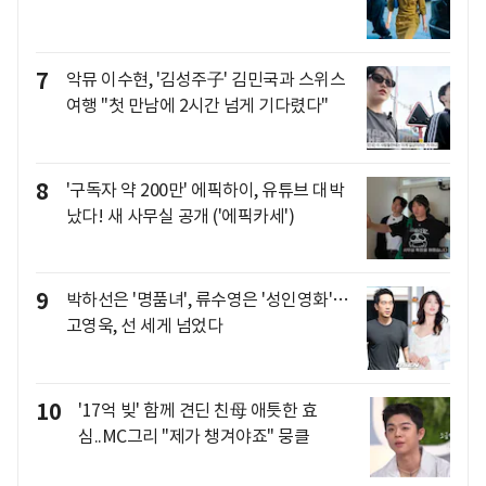
7
악뮤 이수현, '김성주子' 김민국과 스위스
여행 "첫 만남에 2시간 넘게 기다렸다"
8
'구독자 약 200만' 에픽하이, 유튜브 대박
났다! 새 사무실 공개 ('에픽카세')
9
박하선은 '명품녀', 류수영은 '성인영화'…
고영욱, 선 세게 넘었다
10
'17억 빚' 함께 견딘 친母 애틋한 효
심..MC그리 "제가 챙겨야죠" 뭉클