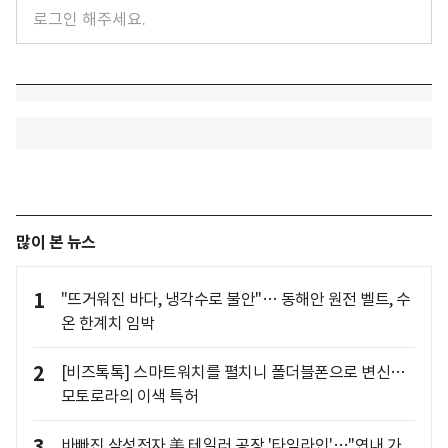
많이 본 뉴스
1
"뜨거워진 바다, 냉각수로 불안"… 동해안 원전 벨트, 수
온 한계치 임박
2
[비즈톡톡] 스마트워치를 펼치니 폴더블폰으로 변신…
모토로라의 이색 특허
3
바빠진 삼성전자 美 테일러 공장 '타임라인'…"연내 가