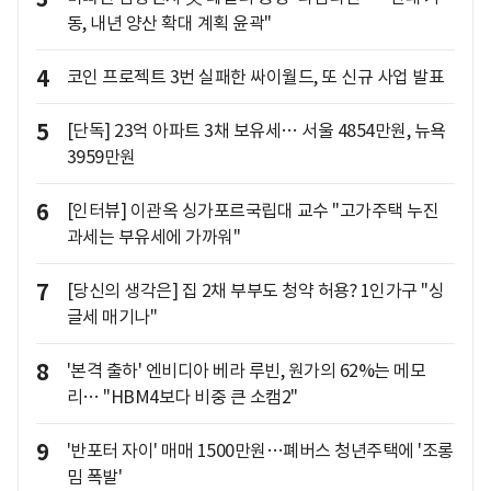
동, 내년 양산 확대 계획 윤곽"
4
코인 프로젝트 3번 실패한 싸이월드, 또 신규 사업 발표
5
[단독] 23억 아파트 3채 보유세… 서울 4854만원, 뉴욕
3959만원
6
[인터뷰] 이관옥 싱가포르국립대 교수 "고가주택 누진
과세는 부유세에 가까워"
7
[당신의 생각은] 집 2채 부부도 청약 허용? 1인가구 "싱
글세 매기나"
8
'본격 출하' 엔비디아 베라 루빈, 원가의 62%는 메모
리… "HBM4보다 비중 큰 소캠2"
9
'반포터 자이' 매매 1500만원…폐버스 청년주택에 '조롱
밈 폭발'