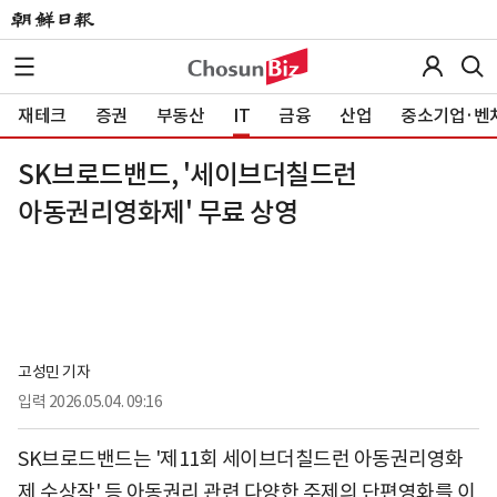
재테크
증권
부동산
IT
금융
산업
중소기업·벤
SK브로드밴드, '세이브더칠드런
아동권리영화제' 무료 상영
고성민 기자
입력
2026.05.04. 09:16
SK브로드밴드는 '제11회 세이브더칠드런 아동권리영화
제 수상작' 등 아동권리 관련 다양한 주제의 단편영화를 이