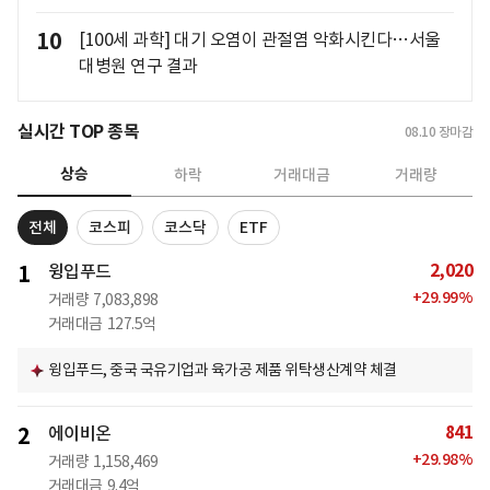
10
[100세 과학] 대기 오염이 관절염 악화시킨다…서울
대병원 연구 결과
실시간 TOP 종목
08.10
장마감
상승
하락
거래대금
거래량
전체
코스피
코스닥
ETF
2,020
1
윙입푸드
+
29.99
%
거래량
7,083,898
거래대금
127.5억
윙입푸드, 중국 국유기업과 육가공 제품 위탁생산계약 체결
841
2
에이비온
+
29.98
%
거래량
1,158,469
거래대금
9.4억