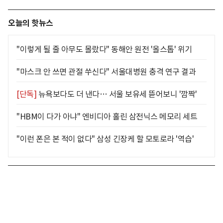
오늘의 핫뉴스
"이렇게 될 줄 아무도 몰랐다" 동해안 원전 '올스톱' 위기
"마스크 안 쓰면 관절 쑤신다" 서울대병원 충격 연구 결과
[단독]
뉴욕보다도 더 낸다… 서울 보유세 뜯어보니 '깜짝'
"HBM이 다가 아냐" 엔비디아 홀린 삼전닉스 메모리 세트
"이런 폰은 본 적이 없다" 삼성 긴장케 할 모토로라 '역습'