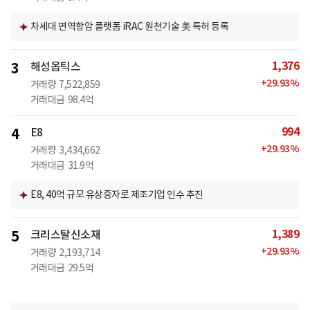
차세대 면역항암 플랫폼 iRAC 원천기술 美 특허 등록
1,376
3
해성옵틱스
+
29.93
%
거래량
7,522,859
거래대금
98.4억
994
4
E8
+
29.93
%
거래량
3,434,662
거래대금
31.9억
E8, 40억 규모 유상증자로 제조기업 인수 추진
1,389
5
크리스탈신소재
+
29.93
%
거래량
2,193,714
거래대금
29.5억