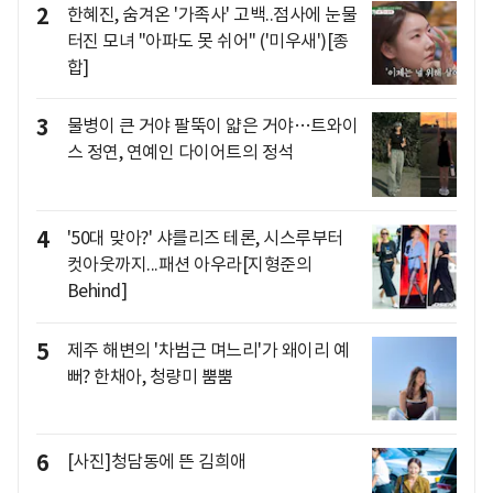
2
한혜진, 숨겨온 '가족사' 고백..점사에 눈물
터진 모녀 "아파도 못 쉬어" ('미우새')[종
합]
3
물병이 큰 거야 팔뚝이 얇은 거야…트와이
스 정연, 연예인 다이어트의 정석
4
'50대 맞아?' 샤를리즈 테론, 시스루부터
컷아웃까지...패션 아우라[지형준의
Behind]
5
제주 해변의 '차범근 며느리'가 왜이리 예
뻐? 한채아, 청량미 뿜뿜
6
[사진]청담동에 뜬 김희애