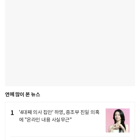
연예 많이 본 뉴스
1
'4대째 의사 집안' 하영, 증조부 친일 의혹
에 "온라인 내용 사실무근"