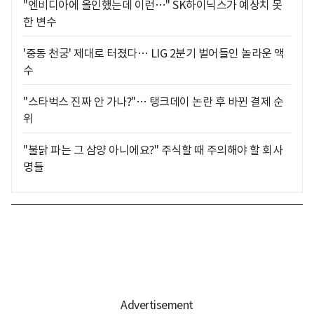
"엔비디아에 올인했는데 이런…" SK하이닉스가 예상치 못
한 변수
'중동 천궁' 제대로 터졌다… LIG 2분기 벌어들인 놀라운 액
수
"스타벅스 진짜 안 가나?"… 탱크데이 논란 후 바뀐 결제 순
위
"불닭 파는 그 삼양 아니에요?" 주식할 때 주의해야 할 회사
명들