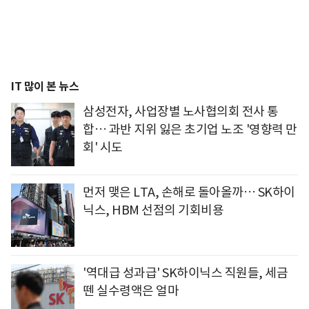
IT 많이 본 뉴스
삼성전자, 사업장별 노사협의회 전사 통
합… 과반 지위 잃은 초기업 노조 '영향력 만
회' 시도
먼저 맺은 LTA, 손해로 돌아올까… SK하이
닉스, HBM 선점의 기회비용
'역대급 성과급' SK하이닉스 직원들, 세금
뗀 실수령액은 얼마