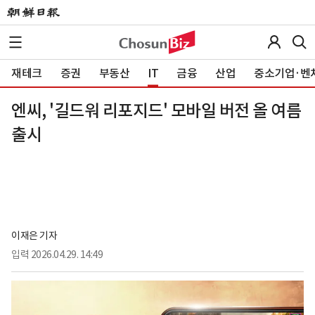
재테크
증권
부동산
IT
금융
산업
중소기업·벤
엔씨, '길드워 리포지드' 모바일 버전 올 여름
출시
이재은 기자
입력
2026.04.29. 14:49