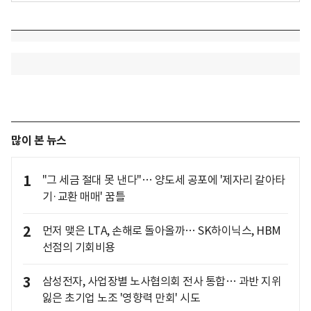
많이 본 뉴스
1
"그 세금 절대 못 낸다"… 양도세 공포에 '제자리 갈아타
기·교환 매매' 꿈틀
2
먼저 맺은 LTA, 손해로 돌아올까… SK하이닉스, HBM
선점의 기회비용
3
삼성전자, 사업장별 노사협의회 전사 통합… 과반 지위
잃은 초기업 노조 '영향력 만회' 시도