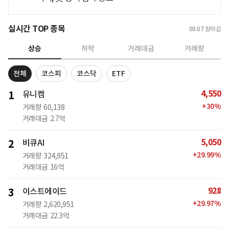
실시간 TOP 종목
08.07
장마감
상승
하락
거래대금
거래량
전체
코스피
코스닥
ETF
4,550
1
유니켐
+
30
%
거래량
60,138
거래대금
2.7억
5,050
2
비큐AI
+
29.99
%
거래량
324,951
거래대금
16억
928
3
이스트에이드
+
29.97
%
거래량
2,620,951
거래대금
22.3억