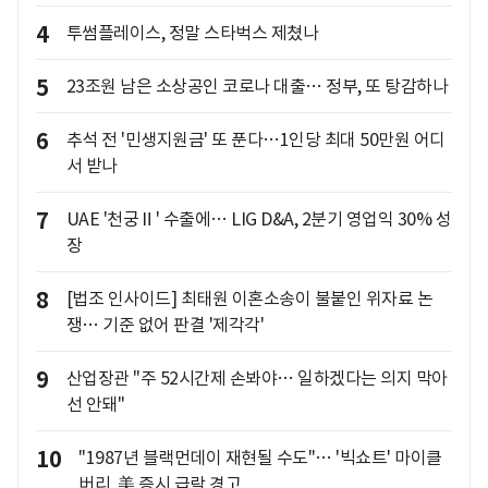
4
투썸플레이스, 정말 스타벅스 제쳤나
5
23조원 남은 소상공인 코로나 대출… 정부, 또 탕감하나
6
추석 전 '민생지원금' 또 푼다…1인당 최대 50만원 어디
서 받나
7
UAE '천궁Ⅱ' 수출에… LIG D&A, 2분기 영업익 30% 성
장
8
[법조 인사이드] 최태원 이혼소송이 불붙인 위자료 논
쟁… 기준 없어 판결 '제각각'
9
산업장관 "주 52시간제 손봐야… 일하겠다는 의지 막아
선 안돼"
10
"1987년 블랙먼데이 재현될 수도"… '빅쇼트' 마이클
버리, 美 증시 급락 경고