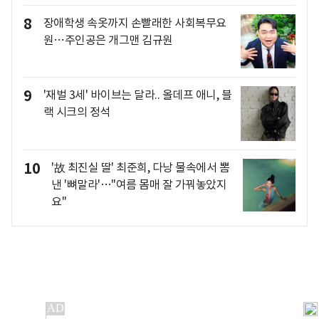
8
장애학생 속옷까지 손빨래한 사회복무요
원…주인공은 개그맨 김규원
9
'재벌 3세' 바이브는 달라.. 올데프 애니, 블
랙 시크의 정석
10
'故 최진실 딸' 최준희, 다낭 물속에서 뽐
낸 '뼈말라'…"여름 몸매 잘 가꿔놓았지
요"