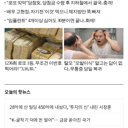
오늘의 핫뉴스
28억에 산 빌딩 450억에 내놨다, '투자의 신' 내린 서장훈
"K-굴착기 덕에 돈 벌어"… 금광 쏟아진 국가