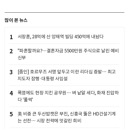
많이 본 뉴스
1
서장훈, 28억에 산 양재역 빌딩 450억에 내놨다
2
"파혼할까요?…결혼자금 5500만원 주식으로 날린 예비
신부
3
[줌인] 호르무즈 서명 앞두고 이란 리더십 증발… 최고
지도자 잠행·대통령 사임설
4
폭염에도 현장 지킨 공무원… 벼 낱알 세다, 화재 진압하
다 '풀썩'
5
美 비중 큰 두산밥캣은 부진, 신흥국 뚫은 HD건설기계
는 선전… 시장 전략에 엇갈린 희비