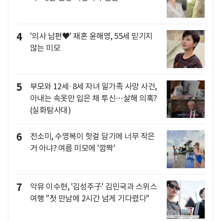
4
'의사 남편♥' 재혼 윤해영, 55세 믿기지
않는 미모
5
부모와 12세·8세 자녀 일가족 사망 사건,
아내는 속옷만 입은 채 투신…살해 의혹?
(실화탐사대)
6
전소미, 수영복이 핫걸 담기에 너무 작은
거 아냐? 여름 미모에 '깜짝'
7
악뮤 이수현, '김성주子' 김민국과 스위스
여행 "첫 만남에 2시간 넘게 기다렸다"