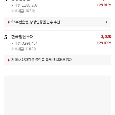
+
29.91
%
거래량
1,380,356
거래대금
16.6억
Sh수협은행, 상상인증권 인수 추진
3,020
5
한국첨단소재
+
29.89
%
거래량
3,991,467
거래대금
118.3억
자회사 양자검증 플랫폼 국제 벤치마크 등재