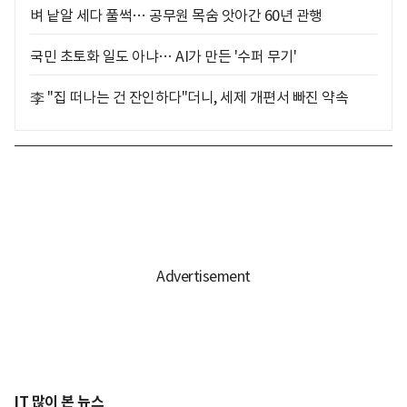
벼 낱알 세다 풀썩… 공무원 목숨 앗아간 60년 관행
국민 초토화 일도 아냐… AI가 만든 '수퍼 무기'
李 "집 떠나는 건 잔인하다"더니, 세제 개편서 빠진 약속
IT 많이 본 뉴스