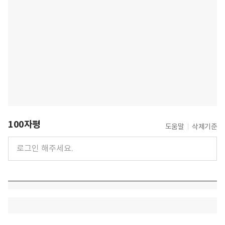
100자평
도움말
삭제기준