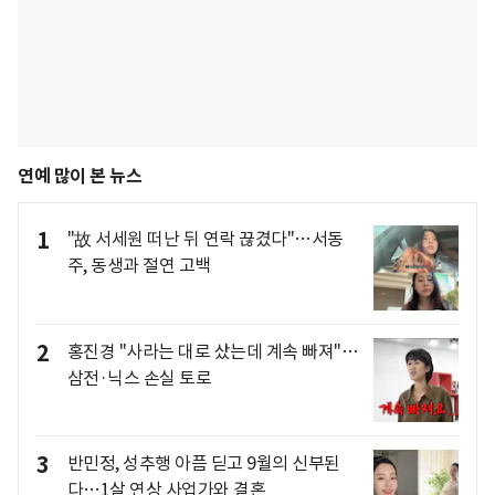
연예 많이 본 뉴스
1
"故 서세원 떠난 뒤 연락 끊겼다"…서동
주, 동생과 절연 고백
2
홍진경 "사라는 대로 샀는데 계속 빠져"…
삼전·닉스 손실 토로
3
반민정, 성추행 아픔 딛고 9월의 신부된
다…1살 연상 사업가와 결혼