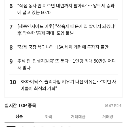
6
"직접 농사 안 지으면 내년까지 팔아라"… 양도세 중과
에 떨고 있는 6070
7
[세종인사이드 아웃] "상속세 때문에 집 팔아서 되겠냐"
李 약속한 '공제 확대' 도입 불발
8
"강제 국장 복귀냐"… ISA 세제 개편에 투자자 불만
9
추석 전 '민생지원금' 또 푼다…1인당 최대 50만원 어디
서 받나
10
SK하이닉스, 솔리다임 키우기 나선 이유는…"이번 사
이클이 최적의 기회"
실시간 TOP 종목
08.07
장마감
상승
하락
거래대금
거래량