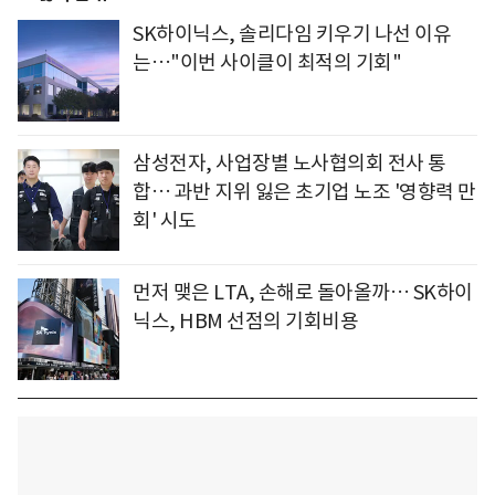
SK하이닉스, 솔리다임 키우기 나선 이유
는…"이번 사이클이 최적의 기회"
삼성전자, 사업장별 노사협의회 전사 통
합… 과반 지위 잃은 초기업 노조 '영향력 만
회' 시도
먼저 맺은 LTA, 손해로 돌아올까… SK하이
닉스, HBM 선점의 기회비용