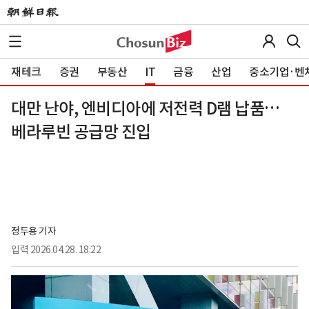
재테크
증권
부동산
IT
금융
산업
중소기업·벤
대만 난야, 엔비디아에 저전력 D램 납품…
베라루빈 공급망 진입
정두용 기자
입력
2026.04.28. 18:22