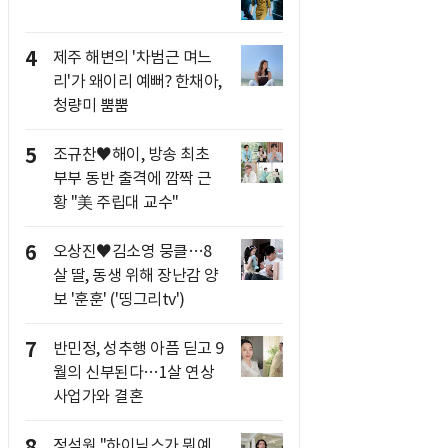
4
제주 해변의 '차범근 며느
리'가 왜이리 예뻐? 한채아,
청량미 뿜뿜
5
조규찬♥해이, 방송 최초
부부 동반 출격에 깜짝 근
황 "美 주립대 교수"
6
오상진♥김소영 뭉클…8
살 딸, 동생 위해 장난감 양
보 '훈훈' ('띵그리tv')
7
반민정, 성추행 아픔 딛고 9
월의 신부된다…1살 연상
사업가와 결혼
8
정석원 "하이닉스가 뭐예