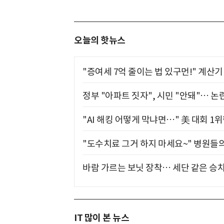
오늘의 핫뉴스
"증여세 7억 줄이는 법 있구먼!" 계산
정부 "아파트 짓자", 시민 "안돼"… 논란
"AI 해킹 어떻게 막냐면…" 美 대회 1
"도수치료 그거 하지 마세요~" 병원들
바람 가르는 보닛 장착… 세단 같은 승
IT 많이 본 뉴스