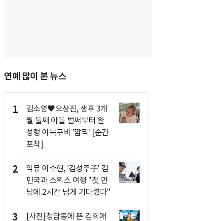
연예 많이 본 뉴스
1
김소영♥오상진, 생후 3개
월 둘째 아들 벌써부터 완
성형 이목구비 '깜짝' [순간
포착]
2
악뮤 이수현, '김성주子' 김
민국과 스위스 여행 "첫 만
남에 2시간 넘게 기다렸다"
3
[사진]청담동에 뜬 김희애