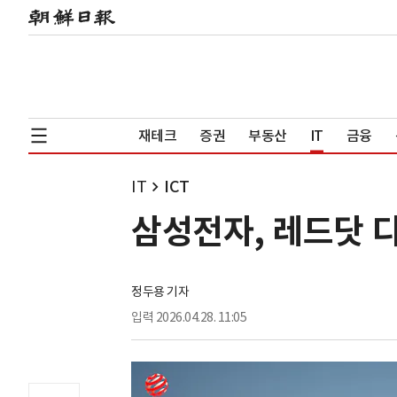
재테크
증권
부동산
IT
금융
IT
ICT
삼성전자, 레드닷 
정두용 기자
입력
2026.04.28. 11:05