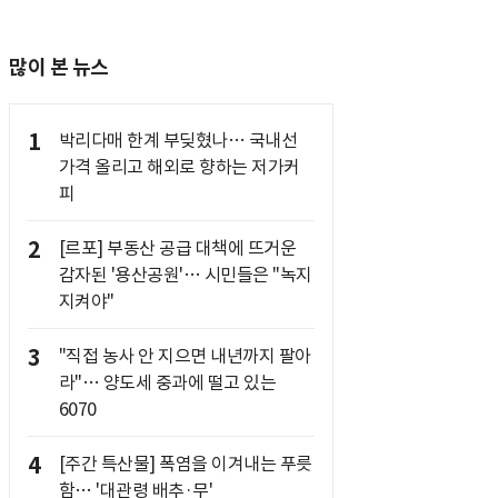
많이 본 뉴스
1
박리다매 한계 부딪혔나… 국내선
가격 올리고 해외로 향하는 저가커
피
2
[르포] 부동산 공급 대책에 뜨거운
감자된 '용산공원'… 시민들은 "녹지
지켜야"
3
"직접 농사 안 지으면 내년까지 팔아
라"… 양도세 중과에 떨고 있는
6070
4
[주간 특산물] 폭염을 이겨내는 푸릇
함… '대관령 배추·무'