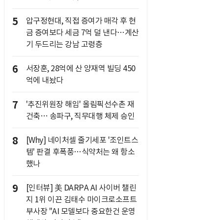
5
압구정현대, 직접 증여가 매각 후 현
금 증여보다 세금 7억 덜 낸다…계산
기 두드리는 강남 고령층
6
서장훈, 28억에 산 양재역 빌딩 450
억에 내놨다
7
'추진위원장 해임' 올림픽선수촌 재
건축… 송파구, 직무대행 체제 승인
8
[Why] 네이처셀 줄기세포 '조인트스
템' 판결 후폭풍…식약처는 왜 항소
했나
9
[인터뷰] 美 DARPA AI 사이버 챌린
지 1위 이끈 김태수 마이크로소프트
부사장 "AI 모델보다 중요한건 운영