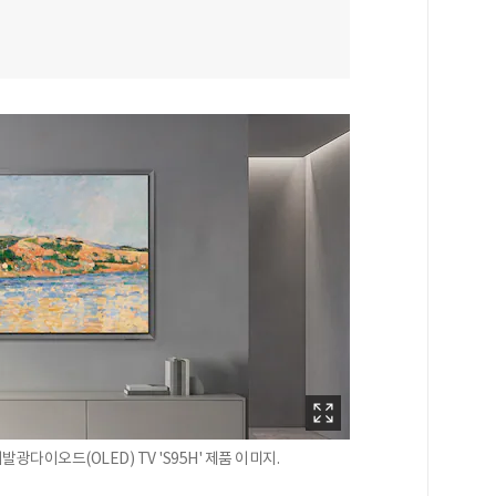
광다이오드(OLED) TV 'S95H' 제품 이미지.