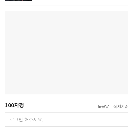
100자평
도움말
삭제기준