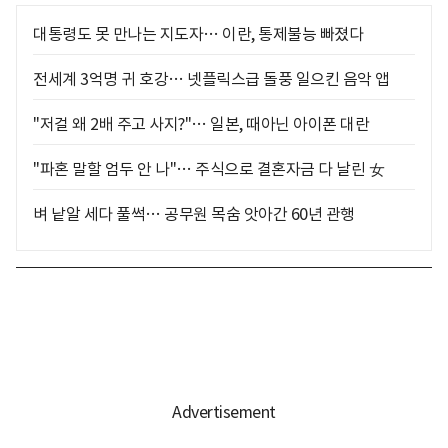
대통령도 못 만나는 지도자… 이란, 통제불능 빠졌다
전세계 3억명 귀 호강… 넷플릭스급 돌풍 일으킨 음악 앱
"저걸 왜 2배 주고 사지?"… 일본, 때아닌 아이폰 대란
"파혼 말할 엄두 안 나"… 주식으로 결혼자금 다 날린 女
벼 낱알 세다 풀썩… 공무원 목숨 앗아간 60년 관행