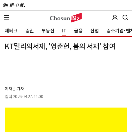
재테크
증권
부동산
IT
금융
산업
중소기업·벤
KT밀리의서재, '영춘헌, 봄의 서재' 참여
이재은 기자
입력
2026.04.27. 11:00