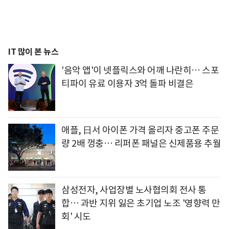
IT 많이 본 뉴스
'음악 앱'이 넷플릭스와 어깨 나란히… 스포
티파이 유료 이용자 3억 돌파 비결은
애플, 日서 아이폰 가격 올리자 중고폰 주문
량 2배 껑충… 리퍼폰 패널은 신제품용 추월
삼성전자, 사업장별 노사협의회 전사 통
합… 과반 지위 잃은 초기업 노조 '영향력 만
회' 시도