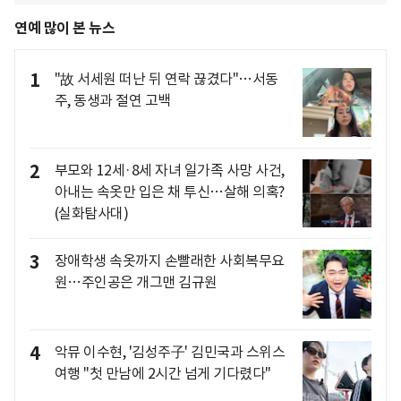
연예 많이 본 뉴스
1
"故 서세원 떠난 뒤 연락 끊겼다"…서동
주, 동생과 절연 고백
2
부모와 12세·8세 자녀 일가족 사망 사건,
아내는 속옷만 입은 채 투신…살해 의혹?
(실화탐사대)
3
장애학생 속옷까지 손빨래한 사회복무요
원…주인공은 개그맨 김규원
4
악뮤 이수현, '김성주子' 김민국과 스위스
여행 "첫 만남에 2시간 넘게 기다렸다"