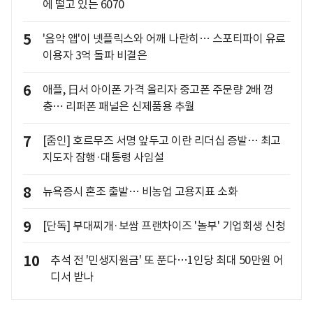
에 떨고 있는 6070
5
'음악 앱'이 넷플릭스와 어깨 나란히… 스포티파이 유료
이용자 3억 돌파 비결은
6
애플, 日서 아이폰 가격 올리자 중고폰 주문량 2배 껑
충… 리퍼폰 패널은 신제품용 추월
7
[줌인] 호르무즈 서명 앞두고 이란 리더십 증발… 최고
지도자 잠행·대통령 사임설
8
뉴욕증시 혼조 출발… 비농업 고용지표 소화
9
[단독] 부대찌개·보쌈 프랜차이즈 '놀부' 기업회생 신청
10
추석 전 '민생지원금' 또 푼다…1인당 최대 50만원 어
디서 받나