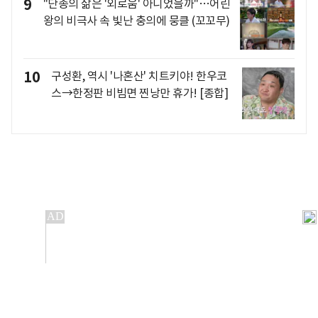
9
"단종의 삶은 '외로움' 아니었을까"…어린
왕의 비극사 속 빛난 충의에 뭉클 (꼬꼬무)
10
구성환, 역시 '나혼산' 치트키야! 한우코
스→한정판 비빔면 찐낭만 휴가! [종합]
개인정보처리방침
앱설치(Android)
본 사이트의 주가 시세정보는 정보 제공 목적이며, 오류가
발생하거나 지연될 수 있습니다.