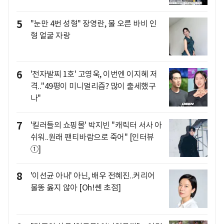
5
"눈만 4번 성형" 장영란, 물 오른 바비 인
형 얼굴 자랑
6
'전자발찌 1호' 고영욱, 이번엔 이지혜 저
격.."49평이 미니멀리즘? 많이 출세했구
나"
7
'킬러들의 쇼핑몰' 박지빈 "캐릭터 서사 아
쉬워..원래 팬티바람으로 죽어" [인터뷰
①]
8
'이선균 아내' 아닌, 배우 전혜진..커리어
불똥 옳지 않아 [Oh!쎈 초점]