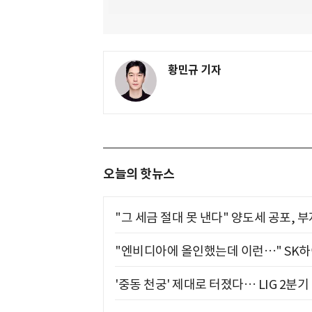
황민규 기자
오늘의 핫뉴스
"그 세금 절대 못 낸다" 양도세 공포, 
"엔비디아에 올인했는데 이런…" SK
'중동 천궁' 제대로 터졌다… LIG 2분