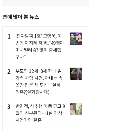
연예 많이 본 뉴스
1
'전자발찌 1호' 고영욱, 이
번엔 이지혜 저격.."49평이
미니멀리즘? 많이 출세했
구나"
2
부모와 12세·8세 자녀 일
가족 사망 사건, 아내는 속
옷만 입은 채 투신…살해
의혹?(실화탐사대)
3
반민정, 성추행 아픔 딛고 9
월의 신부된다…1살 연상
사업가와 결혼