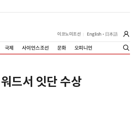
이코노미조선
English
日本語
국제
사이언스조선
문화
오피니언
어워드서 잇단 수상