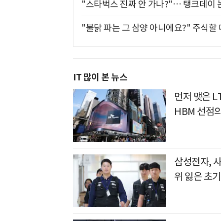
"스타벅스 진짜 안 가나?"… 탱크데이 
"불닭 파는 그 삼양 아니에요?" 주식할
IT 많이 본 뉴스
먼저 맺은 L
HBM 선점
삼성전자, 
위 잃은 초기