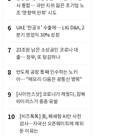
사 통합… 과반 지위 잃은 초기업 노
조 '영향력 만회' 시도
6
UAE '천궁Ⅱ' 수출에… LIG D&A, 2
분기 영업익 30% 성장
7
23조원 남은 소상공인 코로나 대
출… 정부, 또 탕감하나
8
반도체 공장 통째 인수하는 노키
아… "메모리 다음은 광통신 병목"
9
[사이언스샷] 코로나가 깨웠다, 잠복
바이러스가 중증 유발
10
[비즈톡톡] 美, 폐쇄형 AI만 사전
검사…자국산 오픈웨이트에 예외
둔 이유는