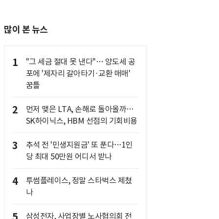
많이 본 뉴스
1
"그 세금 절대 못 낸다"… 양도세 공
포에 '제자리 갈아타기·교환 매매'
꿈틀
2
먼저 맺은 LTA, 손해로 돌아올까…
SK하이닉스, HBM 선점의 기회비용
3
추석 전 '민생지원금' 또 푼다…1인
당 최대 50만원 어디서 받나
4
투썸플레이스, 정말 스타벅스 제쳤
나
5
삼성전자, 사업장별 노사협의회 전