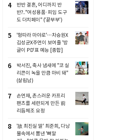
4
반반 결혼, 어디까지 반
반?.."여성용품·피임 도구
도 더치페이" ('끝부부')
5
'형따라 마야로'…차승원X
김성균X주연이 보여줄 '방
글이 PD'표 예능 [종합]
6
박서진, 축사 냄새에 "코 실
리콘이 녹을 만큼 마비 돼"
(살림남)
7
손연재, 촌스러운 카프리
팬츠를 세련되게 만든 前
리듬체조 요정
8
'故 최진실 딸' 최준희, 다낭
물속에서 뽐낸 '뼈말