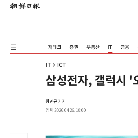
재테크
증권
부동산
IT
금융
IT
ICT
삼성전자, 갤럭시 '
황민규 기자
입력
2026.04.26. 10:00