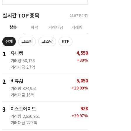
실시간 TOP 종목
08.07
장마감
상승
하락
거래대금
거래량
전체
코스피
코스닥
ETF
4,550
1
유니켐
+
30
%
거래량
60,138
거래대금
2.7억
5,050
2
비큐AI
+
29.99
%
거래량
324,951
거래대금
16억
928
3
이스트에이드
+
29.97
%
거래량
2,620,951
거래대금
22.3억