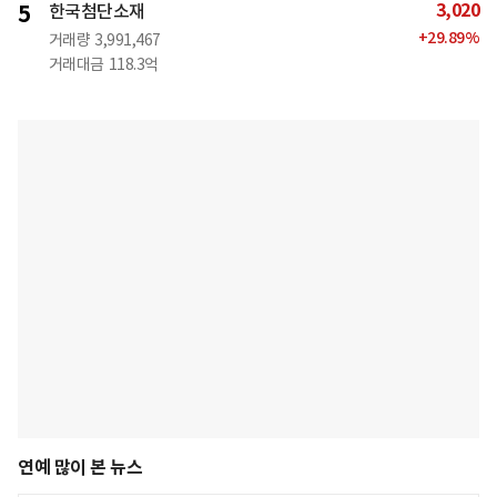
3,020
5
한국첨단소재
+
29.89
%
거래량
3,991,467
거래대금
118.3억
연예 많이 본 뉴스