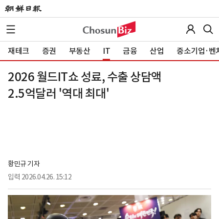
재테크
증권
부동산
IT
금융
산업
중소기업·벤
2026 월드IT쇼 성료, 수출 상담액
2.5억달러 '역대 최대'
황민규 기자
입력
2026.04.26. 15:12