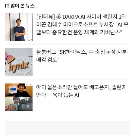
IT 많이 본 뉴스
[인터뷰] 美 DARPA AI 사이버 챌린지 1위
이끈 김태수 마이크로소프트 부사장 "AI 모
델보다 중요한건 운영 체계와 거버넌스"
블룸버그 "SK하이닉스, 中 충칭 공장 지분
매각 검토"
아이 울음소리만 들어도 배고픈지, 졸린지
안다… 육아 돕는 AI