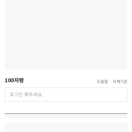
100자평
도움말
삭제기준