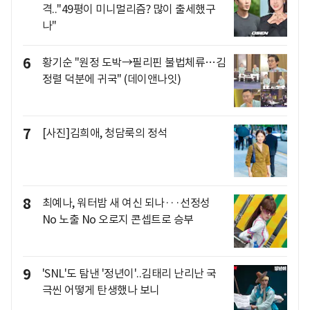
격.."49평이 미니멀리즘? 많이 출세했구
나"
6
황기순 "원정 도박→필리핀 불법체류…김
정렬 덕분에 귀국" (데이앤나잇)
7
[사진]김희애, 청담룩의 정석
8
최예나, 워터밤 새 여신 되나···선정성
No 노출 No 오로지 콘셉트로 승부
9
'SNL'도 탐낸 '정년이'..김태리 난리난 국
극씬 어떻게 탄생했나 보니