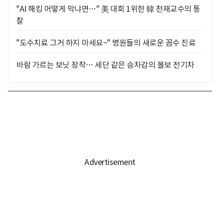
"AI 해킹 어떻게 막냐면…" 美 대회 1위한 韓 천재교수의 통
찰
"도수치료 그거 하지 마세요~" 병원들의 새로운 꼼수 진료
바람 가르는 보닛 장착… 세단 같은 승차감의 볼보 전기차