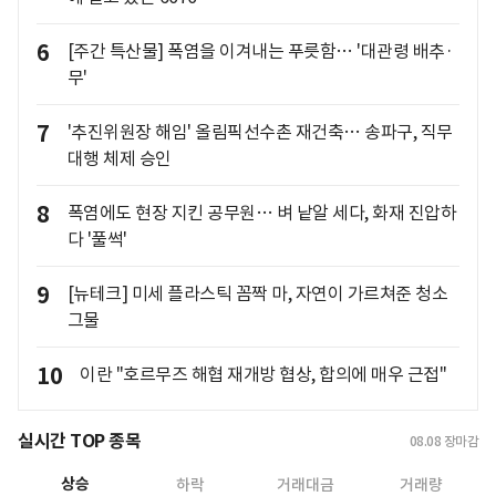
6
[주간 특산물] 폭염을 이겨내는 푸릇함… '대관령 배추·
무'
7
'추진위원장 해임' 올림픽선수촌 재건축… 송파구, 직무
대행 체제 승인
8
폭염에도 현장 지킨 공무원… 벼 낱알 세다, 화재 진압하
다 '풀썩'
9
[뉴테크] 미세 플라스틱 꼼짝 마, 자연이 가르쳐준 청소
그물
10
이란 "호르무즈 해협 재개방 협상, 합의에 매우 근접"
실시간 TOP 종목
08.08
장마감
상승
하락
거래대금
거래량