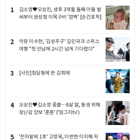
1
김소영♥오상진, 생후 3개월 둘째 아들 벌
써부터 완성형 이목구비 '깜짝' [순간포착]
2
악뮤 이수현, '김성주子' 김민국과 스위스
여행 "첫 만남에 2시간 넘게 기다렸다"
3
[사진]청담동에 뜬 김희애
4
오상진♥김소영 뭉클…8살 딸, 동생 위해
장난감 양보 '훈훈' ('띵그리tv')
5
'전자발찌 1호' 고영욱, 이번엔 이지혜 저