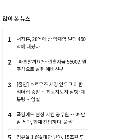
많이 본 뉴스
1
서장훈, 28억에 산 양재역 빌딩 450
억에 내놨다
2
"파혼할까요?…결혼자금 5500만원
주식으로 날린 예비신부
3
[줌인] 호르무즈 서명 앞두고 이란
리더십 증발… 최고지도자 잠행·대
통령 사임설
4
폭염에도 현장 지킨 공무원… 벼 낱
알 세다, 화재 진압하다 '풀썩'
5
점유율 1.6% 대만 난야, 15조원 투