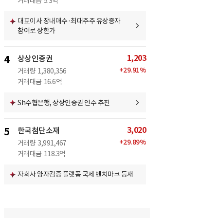
거래대금
5.3억
대표이사 장내매수·최대주주 유상증자
참여로 상한가
1,203
4
상상인증권
+
29.91
%
거래량
1,380,356
거래대금
16.6억
Sh수협은행, 상상인증권 인수 추진
3,020
5
한국첨단소재
+
29.89
%
거래량
3,991,467
거래대금
118.3억
자회사 양자검증 플랫폼 국제 벤치마크 등재