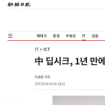
재테크
증권
부동산
IT
금융
IT
ICT
中 딥시크, 1년 만
이호준 기자
입력
2026.04.24. 18:31