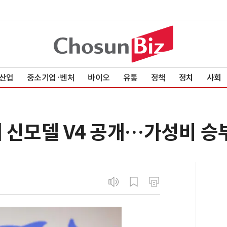
산업
중소기업·벤처
바이오
유통
정책
정치
사회
에 신모델 V4 공개…가성비 승