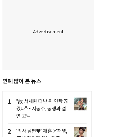
연예 많이 본 뉴스
1
"故 서세원 떠난 뒤 연락 끊
겼다"…서동주, 동생과 절
연 고백
2
'의사 남편♥' 재혼 윤해영,