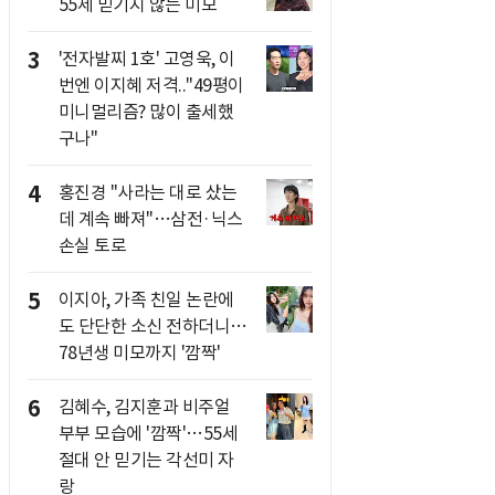
55세 믿기지 않는 미모
3
'전자발찌 1호' 고영욱, 이
번엔 이지혜 저격.."49평이
미니멀리즘? 많이 출세했
구나"
4
홍진경 "사라는 대로 샀는
데 계속 빠져"…삼전·닉스
손실 토로
5
이지아, 가족 친일 논란에
도 단단한 소신 전하더니…
78년생 미모까지 '깜짝'
6
김혜수, 김지훈과 비주얼
부부 모습에 '깜짝'…55세
절대 안 믿기는 각선미 자
랑