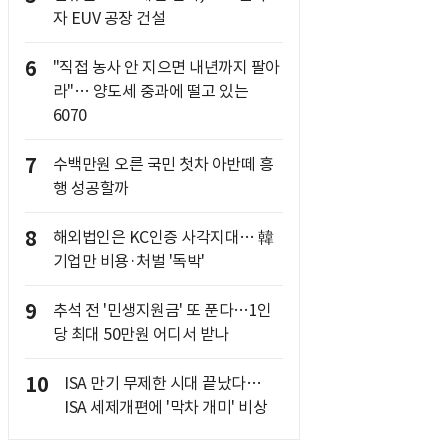
자 EUV 공장 건설
6
"직접 농사 안 지으면 내년까지 팔아
라"… 양도세 중과에 떨고 있는
6070
7
수백만원 오른 국민 첫차 아반떼 흥
행 성공할까
8
해외법인은 KC인증 사각지대… 韓
기업만 비용·처벌 '독박'
9
추석 전 '민생지원금' 또 푼다…1인
당 최대 50만원 어디서 받나
10
ISA 만기 무제한 시대 끝났다…
ISA 세제개편에 '막차 개미' 비상