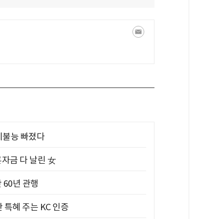
제불능 빠졌다
혼자금 다 날린 女
 60년 관행
 특혜 주는 KC 인증