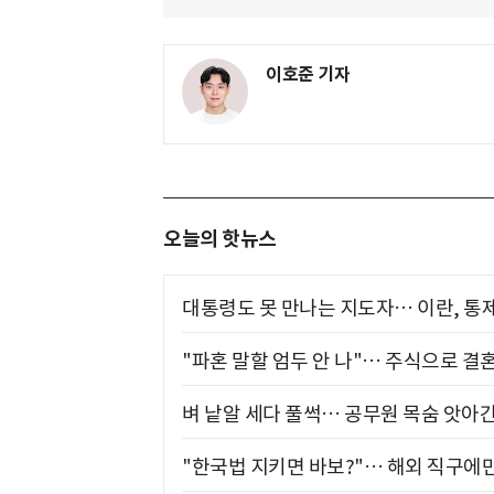
이호준 기자
오늘의 핫뉴스
대통령도 못 만나는 지도자… 이란, 통
"파혼 말할 엄두 안 나"… 주식으로 결
벼 낱알 세다 풀썩… 공무원 목숨 앗아간
"한국법 지키면 바보?"… 해외 직구에만