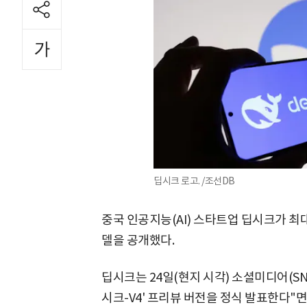
딥시크 로고. /조선DB
중국 인공지능(AI) 스타트업 딥시크가 최대
델을 공개했다.
딥시크는 24일(현지 시각) 소셜미디어(SN
시크-V4' 프리뷰 버전을 정식 발표한다"면