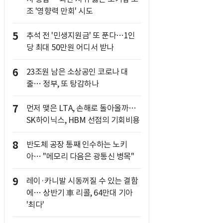
조 '영향력 만회' 시도
5
추석 전 '민생지원금' 또 푼다…1인
당 최대 50만원 어디서 받나
6
23조원 남은 소상공인 코로나 대
출… 정부, 또 탕감하나
7
먼저 맺은 LTA, 손해로 돌아올까…
SK하이닉스, HBM 선점의 기회비용
8
반도체 공장 통째 인수하는 노키
아… "메모리 다음은 광통신 병목"
9
레이·카니발 시동꺼질 수 있는 결함
에… 상반기 車 리콜, 64만대 기아
'최다'