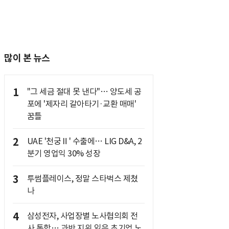
많이 본 뉴스
1
"그 세금 절대 못 낸다"… 양도세 공
포에 '제자리 갈아타기·교환 매매'
꿈틀
2
UAE '천궁Ⅱ' 수출에… LIG D&A, 2
분기 영업익 30% 성장
3
투썸플레이스, 정말 스타벅스 제쳤
나
4
삼성전자, 사업장별 노사협의회 전
사 통합… 과반 지위 잃은 초기업 노