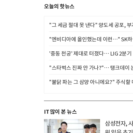
오늘의 핫뉴스
"그 세금 절대 못 낸다" 양도세 공포, 
"엔비디아에 올인했는데 이런…" SK
'중동 천궁' 제대로 터졌다… LIG 2분
"스타벅스 진짜 안 가나?"… 탱크데이 
"불닭 파는 그 삼양 아니에요?" 주식할
IT 많이 본 뉴스
삼성전자, 
위 잃은 초기