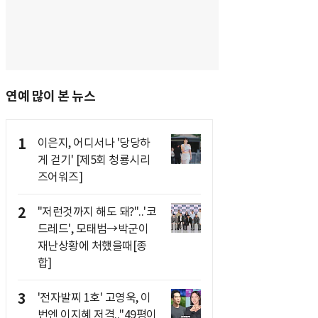
연예 많이 본 뉴스
1
이은지, 어디서나 '당당하
게 걷기' [제5회 청룡시리
즈어워즈]
2
"저런것까지 해도 돼?"..'코
드레드', 모태범→박군이
재난상황에 처했을때[종
합]
3
'전자발찌 1호' 고영욱, 이
번엔 이지혜 저격.."49평이