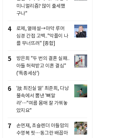
미니멀리즘? 많이 출세했
구나"
4
로제, 열애설→마약 루머
심경 간접 고백.."악플이 나
를 무너뜨려" [종합]
5
방은희 "두 번의 결혼 실패..
아들 허락받고 이혼 결심"
('특종세상')
6
'故 최진실 딸' 최준희, 다낭
물속에서 뽐낸 '뼈말
라'…"여름 몸매 잘 가꿔놓
았지요"
7
손연재, 초슬렌더 아들맘의
수영복 핏…동그란 배꼽마