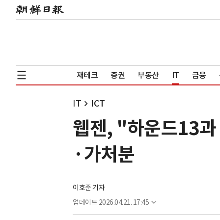
재테크
증권
부동산
IT
금융
IT
ICT
웹젠, "하운드13과
·가처분
이호준 기자
업데이트
2026.04.21. 17:45