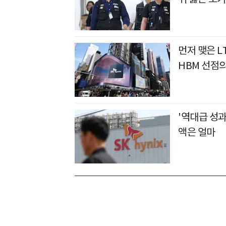
먼저 맺은 L
HBM 선점
'역대급 성과
액은 얼마