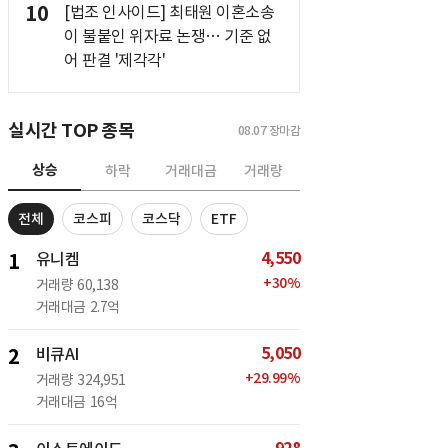
10
[법조 인사이드] 최태원 이혼소송
이 불붙인 위자료 논쟁… 기준 없
어 판결 '제각각'
실시간 TOP 종목
08.07
장마감
상승
하락
거래대금
거래량
전체
코스피
코스닥
ETF
4,550
1
유니켐
+
30
%
거래량
60,138
거래대금
2.7억
5,050
2
비큐AI
+
29.99
%
거래량
324,951
거래대금
16억