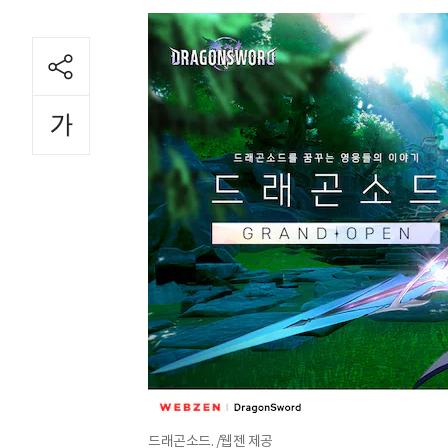
드래곤소드. /웹젠 제공