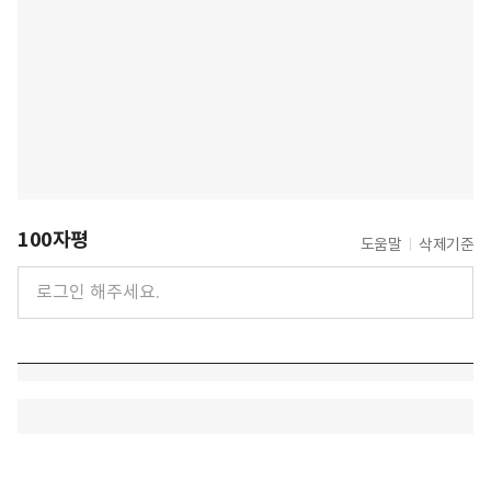
100자평
도움말
삭제기준