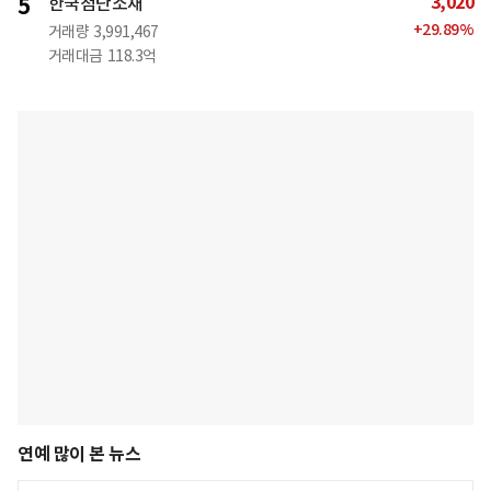
3,020
5
한국첨단소재
+
29.89
%
거래량
3,991,467
거래대금
118.3억
연예 많이 본 뉴스