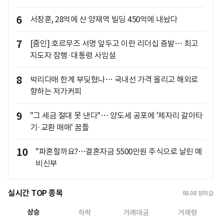
6
서장훈, 28억에 산 양재역 빌딩 450억에 내놨다
7
[줌인] 호르무즈 서명 앞두고 이란 리더십 증발… 최고
지도자 잠행·대통령 사임설
8
박리다매 한계 부딪혔나… 국내선 가격 올리고 해외로
향하는 저가커피
9
"그 세금 절대 못 낸다"… 양도세 공포에 '제자리 갈아타
기·교환 매매' 꿈틀
10
"파혼할까요?…결혼자금 5500만원 주식으로 날린 예
비신부
실시간 TOP 종목
08.08
장마감
상승
하락
거래대금
거래량