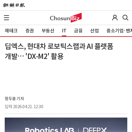
재테크
증권
부동산
IT
금융
산업
중소기업·벤
딥엑스, 현대차 로보틱스랩과 AI 플랫폼
개발… 'DX-M2' 활용
정두용 기자
입력
2026.04.21. 12:30