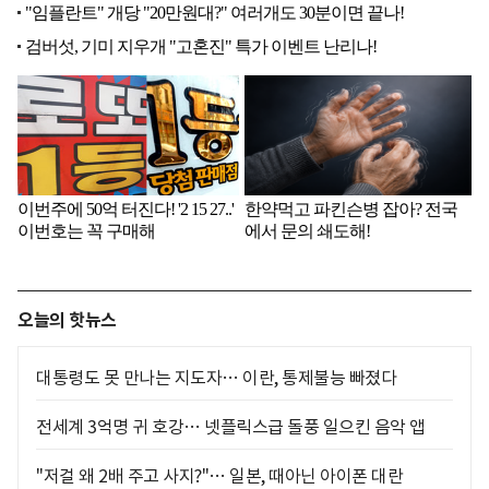
오늘의 핫뉴스
대통령도 못 만나는 지도자… 이란, 통제불능 빠졌다
전세계 3억명 귀 호강… 넷플릭스급 돌풍 일으킨 음악 앱
"저걸 왜 2배 주고 사지?"… 일본, 때아닌 아이폰 대란