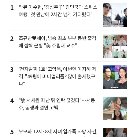
1
악뮤 이수현, '김성주子' 김민국과 스위스
여행 "첫 만남에 2시간 넘게 기다렸다"
2
조규찬♥해이, 방송 최초 부부 동반 출격
에 깜짝 근황 "美 주립대 교수"
3
'전자발찌 1호' 고영욱, 이번엔 이지혜 저
격.."49평이 미니멀리즘? 많이 출세했구
나"
4
"故 서세원 떠난 뒤 연락 끊겼다"…서동
주, 동생과 절연 고백
5
부모와 12세·8세 자녀 일가족 사망 사건,