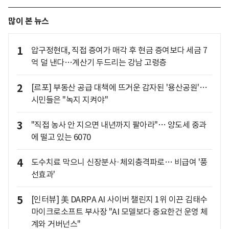
많이 본 뉴스
1
압구정현대, 직접 증여가 매각 후 현금 증여보다 세금 7
억 덜 낸다…계산기 두드리는 강남 고령층
2
[르포] 부동산 공급 대책에 뜨거운 감자된 '용산공원'…
시민들은 "녹지 지켜야"
3
"직접 농사 안 지으면 내년까지 팔아라"… 양도세 중과
에 떨고 있는 6070
4
도수치료 막으니 신장분사·체외충격파로… 비급여 '풍
선효과'
5
[인터뷰] 美 DARPA AI 사이버 챌린지 1위 이끈 김태수
마이크로소프트 부사장 "AI 모델보다 중요한건 운영 체
계와 거버넌스"