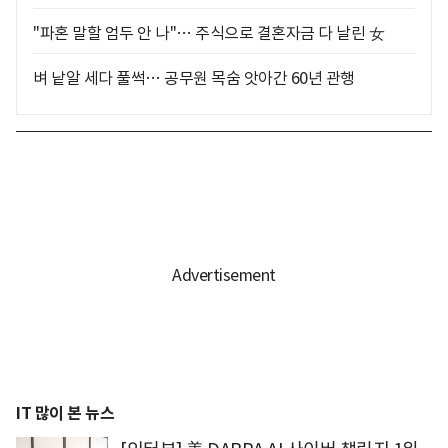
"파혼 말할 엄두 안 나"… 주식으로 결혼자금 다 날린 女
벼 낱알 세다 풀썩… 공무원 목숨 앗아간 60년 관행
IT 많이 본 뉴스