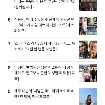
아내는 속옷만 입은 채 투신…살해 의혹?
(실화탐사대)
6
장동민, 아내 주유진 첫 공개에 사랑꾼 면
모 "여보가 제일 예쁘게 나왔어요" (미쓰
와이프)
7
'조커' 히스 레저, 28세 사망 18주기..폴 워
커까지 '요절'한 별들 사인은?
8
염정아, ♥병원장 남편과 20년만에 공개
데이트..알고보니 둘만의 생일 파티 [핫피
플]
9
제주 해변의 '차범근 며느리'가 왜이리 예
뻐? 한채아, 청량미 뿜뿜