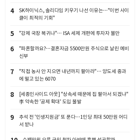
4
SK하이닉스, 솔리다임 키우기 나선 이유는…"이번 사이
클이 최적의 기회"
5
"강제 국장 복귀냐"… ISA 세제 개편에 투자자 불만
6
"파혼할까요?…결혼자금 5500만원 주식으로 날린 예비
신부
7
"직접 농사 안 지으면 내년까지 팔아라"… 양도세 중과
에 떨고 있는 6070
8
[세종인사이드 아웃] "상속세 때문에 집 팔아서 되겠냐"
李 약속한 '공제 확대' 도입 불발
9
추석 전 '민생지원금' 또 푼다…1인당 최대 50만원 어디
서 받나
수백만원 오른 국민 첫차 아반떼 흥행 성공할까