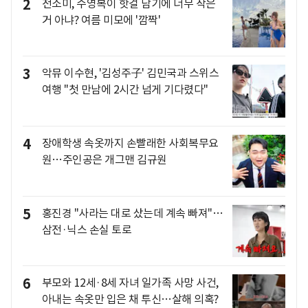
2
전소미, 수영복이 핫걸 담기에 너무 작은
거 아냐? 여름 미모에 '깜짝'
3
악뮤 이수현, '김성주子' 김민국과 스위스
여행 "첫 만남에 2시간 넘게 기다렸다"
4
장애학생 속옷까지 손빨래한 사회복무요
원…주인공은 개그맨 김규원
5
홍진경 "사라는 대로 샀는데 계속 빠져"…
삼전·닉스 손실 토로
6
부모와 12세·8세 자녀 일가족 사망 사건,
아내는 속옷만 입은 채 투신…살해 의혹?