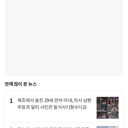
연예 많이 본 뉴스
1
욕조에서 숨진 29세 만삭 아내, 의사 남편
주장과 달리 사인은 질식사? (형수다2)