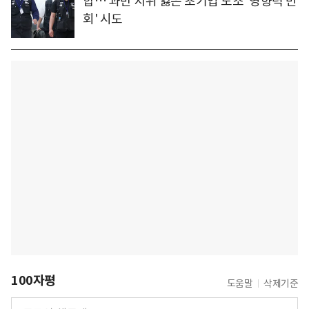
합… 과반 지위 잃은 초기업 노조 '영향력 만
회' 시도
100자평
도움말
삭제기준