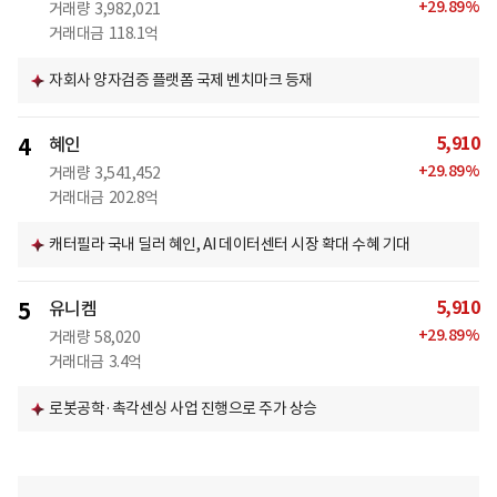
+
29.89
%
거래량
3,982,021
거래대금
118.1억
자회사 양자검증 플랫폼 국제 벤치마크 등재
5,910
4
혜인
+
29.89
%
거래량
3,541,452
거래대금
202.8억
캐터필라 국내 딜러 혜인, AI 데이터센터 시장 확대 수혜 기대
5,910
5
유니켐
+
29.89
%
거래량
58,020
거래대금
3.4억
로봇공학·촉각센싱 사업 진행으로 주가 상승