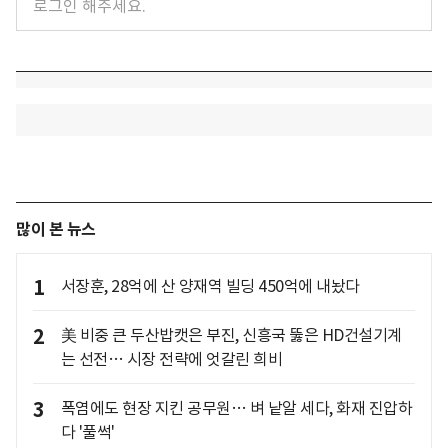
많이 본 뉴스
1
서장훈, 28억에 산 양재역 빌딩 450억에 내놨다
2
美 비중 큰 두산밥캣은 부진, 신흥국 뚫은 HD건설기계
는 선전… 시장 전략에 엇갈린 희비
3
폭염에도 현장 지킨 공무원… 벼 낱알 세다, 화재 진압하
다 '풀썩'