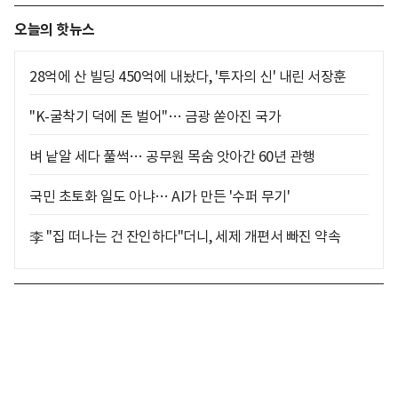
오늘의 핫뉴스
28억에 산 빌딩 450억에 내놨다, '투자의 신' 내린 서장훈
"K-굴착기 덕에 돈 벌어"… 금광 쏟아진 국가
벼 낱알 세다 풀썩… 공무원 목숨 앗아간 60년 관행
국민 초토화 일도 아냐… AI가 만든 '수퍼 무기'
李 "집 떠나는 건 잔인하다"더니, 세제 개편서 빠진 약속