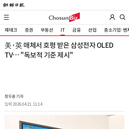
재테크
증권
부동산
IT
금융
산업
중소기업·벤
美·英 매체서 호평 받은 삼성전자 OLED
TV… "독보적 기준 제시"
정두용 기자
입력
2026.04.21. 11:14