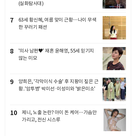
(실화탐사대)
7
63세 황신혜, 여름 맞이 근황…나이 무색
한 꾸러기 패션
8
'의사 남편♥' 재혼 윤해영, 55세 믿기지
않는 미모
9
양희은, '각막이식 수술' 후 지팡이 짚은 근
황..'암투병' 박미선·이성미와 '밝은미소'
10
제니, 노출 논란? 아이 돈 케어…가슴만
가리고, 전신 시스루