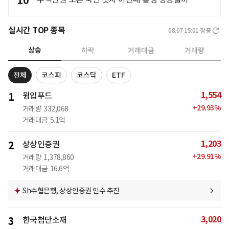
10
실시간 TOP 종목
08.07 15:01
장중
상승
하락
거래대금
거래량
전체
코스피
코스닥
ETF
1,554
1
윙입푸드
+
29.93
%
거래량
332,068
거래대금
5.1억
1,203
2
상상인증권
+
29.91
%
거래량
1,378,860
거래대금
16.6억
Sh수협은행, 상상인증권 인수 추진
3,020
3
한국첨단소재