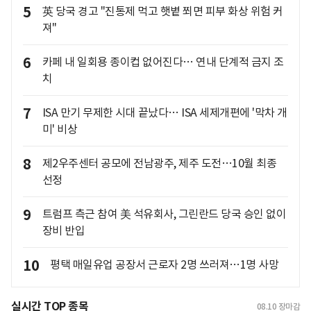
5
英 당국 경고 "진통제 먹고 햇볕 쬐면 피부 화상 위험 커
져"
6
카페 내 일회용 종이컵 없어진다… 연내 단계적 금지 조
치
7
ISA 만기 무제한 시대 끝났다… ISA 세제개편에 '막차 개
미' 비상
8
제2우주센터 공모에 전남광주, 제주 도전…10월 최종
선정
9
트럼프 측근 참여 美 석유회사, 그린란드 당국 승인 없이
장비 반입
10
평택 매일유업 공장서 근로자 2명 쓰러져…1명 사망
실시간 TOP 종목
08.10
장마감