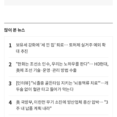
많이 본 뉴스
1
보유세 강화에 '세 낀 집' 퇴로… 토허제 실거주 예외 확
대 추진
2
"한화는 조선소 인수, 우리는 노하우를 판다"… HD현대,
美에 조선 기술·운영·관리 방법 수출
3
[인터뷰] "뇌졸중 골든타임 지키는 '뇌동맥류 치료'"…개
두술 없이 혈관 타고 들어가 막는다
4
美 국방부, 이란전 무기 소진에 방산업체 증산 압박… "3
주 내 납품 계획 내라"