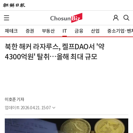
재테크
증권
부동산
IT
금융
산업
중소기업·벤
북한 해커 라자루스, 켈프DAO서 '약
4300억원' 탈취…올해 최대 규모
이호준 기자
업데이트
2026.04.21. 15:07