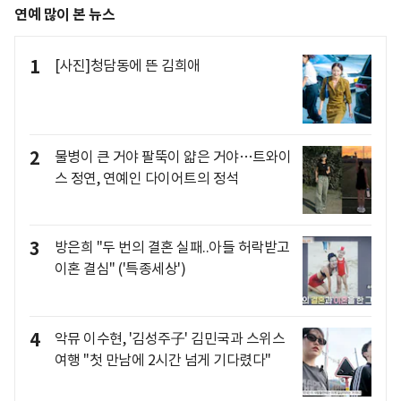
연예 많이 본 뉴스
1
[사진]청담동에 뜬 김희애
2
물병이 큰 거야 팔뚝이 얇은 거야…트와이
스 정연, 연예인 다이어트의 정석
3
방은희 "두 번의 결혼 실패..아들 허락받고
이혼 결심" ('특종세상')
4
악뮤 이수현, '김성주子' 김민국과 스위스
여행 "첫 만남에 2시간 넘게 기다렸다"