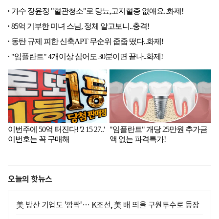
오늘의 핫뉴스
美 방산 기업도 '깜짝'… K조선, 美 배 띄울 구원투수로 등장