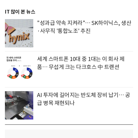
IT 많이 본 뉴스
"성과급 약속 지켜라"… SK하이닉스, 생산
·사무직 '통합노조' 추진
세계 스마트폰 10대 중 1대는 이 회사 제
품… 무섭게 크는 다크호스 中 트랜션
AI 투자에 길어지는 반도체 장비 납기… 공
급 병목 재현되나