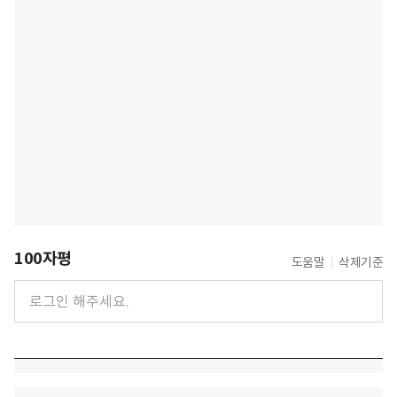
100자평
도움말
삭제기준