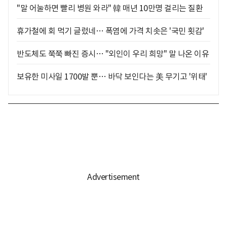
"말 어눌하면 빨리 병원 와라" 韓 매년 10만명 걸리는 질환
휴가철에 회 먹기 글렀네… 폭염에 가격 치솟은 '국민 횟감'
반도체도 쭉쭉 빠진 증시… "외인이 우리 희망" 말 나온 이유
보유한 미사일 1700발 뿐… 바닥 보인다는 美 무기고 '위태'