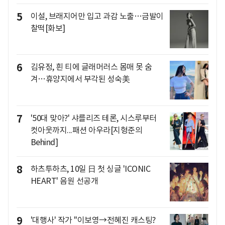
5
이설, 브래지어만 입고 과감 노출…금발이
찰떡[화보]
6
김유정, 흰 티에 글래머러스 몸매 못 숨
겨…휴양지에서 부각된 성숙美
7
'50대 맞아?' 샤를리즈 테론, 시스루부터
컷아웃까지...패션 아우라[지형준의
Behind]
8
하츠투하츠, 10일 日 첫 싱글 'ICONIC
HEART' 음원 선공개
9
'대행사' 작가 "이보영→전혜진 캐스팅?