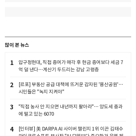
많이 본 뉴스
1
압구정현대, 직접 증여가 매각 후 현금 증여보다 세금 7
억 덜 낸다…계산기 두드리는 강남 고령층
2
[르포] 부동산 공급 대책에 뜨거운 감자된 '용산공원'…
시민들은 "녹지 지켜야"
3
"직접 농사 안 지으면 내년까지 팔아라"… 양도세 중과
에 떨고 있는 6070
4
[인터뷰] 美 DARPA AI 사이버 챌린지 1위 이끈 김태수