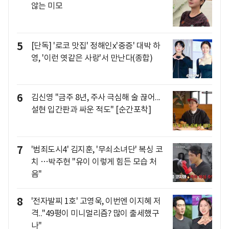
않는 미모
5
[단독] '로코 맛집' 정해인x'중증' 대박 하
영, '이런 엿같은 사랑'서 만난다(종합)
6
김신영 "금주 8년, 주사 극심해 술 끊어...
설현 입간판과 싸운 적도" [순간포착]
7
'범죄도시4' 김지훈, '무쇠소녀단' 복싱 코
치 …박주현 "유이 이렇게 힘든 모습 처
음"
8
'전자발찌 1호' 고영욱, 이번엔 이지혜 저
격.."49평이 미니멀리즘? 많이 출세했구
나"