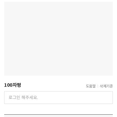
100자평
도움말
삭제기준