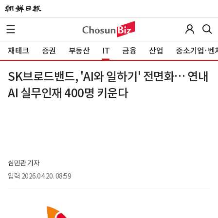
재테크
증권
부동산
IT
금융
산업
중소기업·벤
SK브로드밴드, 'AI와 일하기' 전면화… 연내
AI 실무인재 400명 키운다
심민관 기자
입력
2026.04.20. 08:59