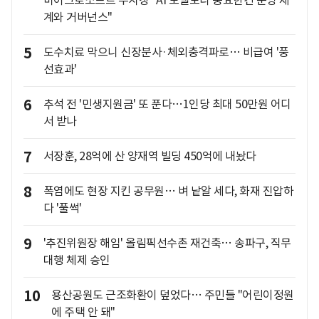
마이크로소프트 부사장 "AI 모델보다 중요한건 운영 체
계와 거버넌스"
5
도수치료 막으니 신장분사·체외충격파로… 비급여 '풍
선효과'
6
추석 전 '민생지원금' 또 푼다…1인당 최대 50만원 어디
서 받나
7
서장훈, 28억에 산 양재역 빌딩 450억에 내놨다
8
폭염에도 현장 지킨 공무원… 벼 낱알 세다, 화재 진압하
다 '풀썩'
9
'추진위원장 해임' 올림픽선수촌 재건축… 송파구, 직무
대행 체제 승인
10
용산공원도 근조화환이 덮었다… 주민들 "어린이정원
에 주택 안 돼"