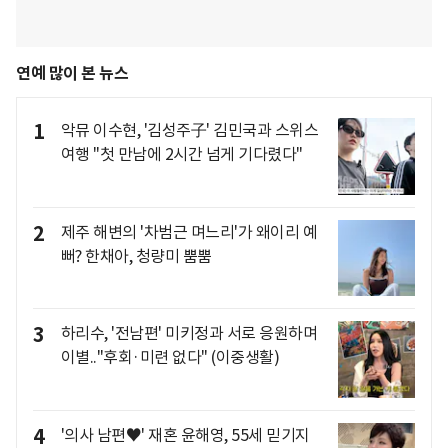
연예 많이 본 뉴스
1
악뮤 이수현, '김성주子' 김민국과 스위스
여행 "첫 만남에 2시간 넘게 기다렸다"
2
제주 해변의 '차범근 며느리'가 왜이리 예
뻐? 한채아, 청량미 뿜뿜
3
하리수, '전남편' 미키정과 서로 응원하며
이별.."후회·미련 없다" (이중생활)
4
'의사 남편♥' 재혼 윤해영, 55세 믿기지