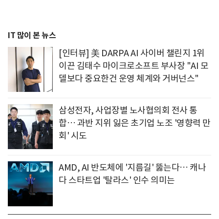
IT 많이 본 뉴스
[인터뷰] 美 DARPA AI 사이버 챌린지 1위
이끈 김태수 마이크로소프트 부사장 "AI 모
델보다 중요한건 운영 체계와 거버넌스"
삼성전자, 사업장별 노사협의회 전사 통
합… 과반 지위 잃은 초기업 노조 '영향력 만
회' 시도
AMD, AI 반도체에 '지름길' 뚫는다… 캐나
다 스타트업 '탈라스' 인수 의미는