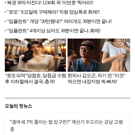
오늘의 핫뉴스
"증여세 7억 줄이는 법 있구먼!" 계산기 두드리는 강남 고령
층