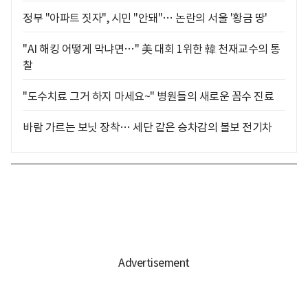
정부 "아파트 짓자", 시민 "안돼"… 논란의 서울 '황금 땅'
"AI 해킹 어떻게 막냐면…" 美 대회 1위한 韓 천재교수의 통
찰
"도수치료 그거 하지 마세요~" 병원들의 새로운 꼼수 진료
바람 가르는 보닛 장착… 세단 같은 승차감의 볼보 전기차