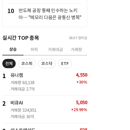
10
반도체 공장 통째 인수하는 노키
아… "메모리 다음은 광통신 병목"
실시간 TOP 종목
08.07
장마감
상승
하락
거래대금
거래량
전체
코스피
코스닥
ETF
4,550
1
유니켐
+
30
%
거래량
60,138
거래대금
2.7억
5,050
2
비큐AI
+
29.99
%
거래량
324,951
거래대금
16억