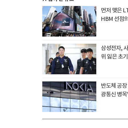
먼저 맺은 L
HBM 선점
삼성전자, 
위 잃은 초기
반도체 공장
광통신 병목