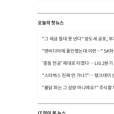
오늘의 핫뉴스
"그 세금 절대 못 낸다" 양도세 공포, 
"엔비디아에 올인했는데 이런…" SK
'중동 천궁' 제대로 터졌다… LIG 2분
"스타벅스 진짜 안 가나?"… 탱크데이 
"불닭 파는 그 삼양 아니에요?" 주식할
IT 많이 본 뉴스