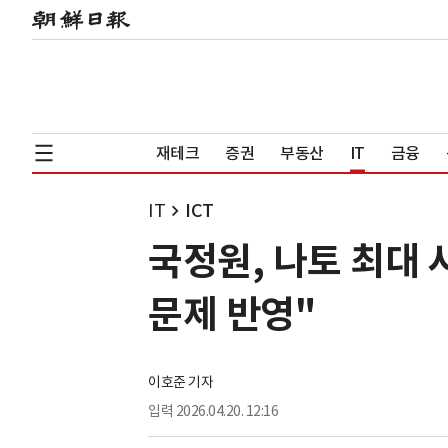
재테크
증권
부동산
IT
금융
IT
ICT
국정원, 나토 최대
문제 반영"
이호준 기자
입력
2026.04.20. 12:16