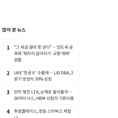
많이 본 뉴스
1
"그 세금 절대 못 낸다"… 양도세 공
포에 '제자리 갈아타기·교환 매매'
꿈틀
2
UAE '천궁Ⅱ' 수출에… LIG D&A, 2
분기 영업익 30% 성장
3
먼저 맺은 LTA, 손해로 돌아올까…
SK하이닉스, HBM 선점의 기회비용
4
투썸플레이스, 정말 스타벅스 제쳤
나