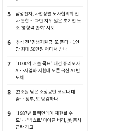
5
삼성전자, 사업장별 노사협의회 전
사 통합… 과반 지위 잃은 초기업 노
조 '영향력 만회' 시도
6
추석 전 '민생지원금' 또 푼다…1인
당 최대 50만원 어디서 받나
7
"1000억 매출 목표" 내건 퓨리오사
AI…사업화 시험대 오른 국산 AI 반
도체
8
23조원 남은 소상공인 코로나 대
출… 정부, 또 탕감하나
9
"1987년 블랙먼데이 재현될 수
도"… '빅쇼트' 마이클 버리, 美 증시
급락 경고