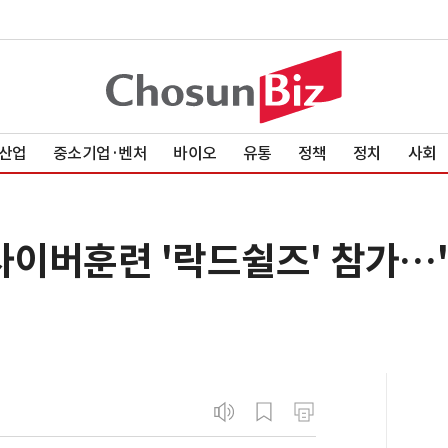
산업
중소기업·벤처
바이오
유통
정책
정치
사회
 사이버훈련 '락드쉴즈' 참가