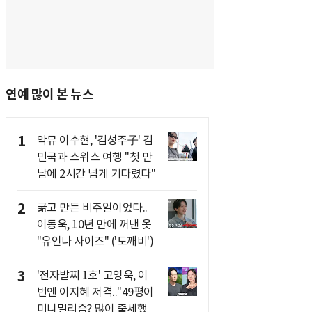
연예 많이 본 뉴스
1
악뮤 이수현, '김성주子' 김
민국과 스위스 여행 "첫 만
남에 2시간 넘게 기다렸다"
2
굶고 만든 비주얼이었다..
이동욱, 10년 만에 꺼낸 옷
"유인나 사이즈" ('도깨비')
3
'전자발찌 1호' 고영욱, 이
번엔 이지혜 저격.."49평이
미니멀리즘? 많이 출세했