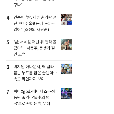
구나"
4
인순이 "딸, 새끼 손가락 절
단 7번 수술했는데…결국
잃어" (조선의 사랑꾼)
5
"故 서세원 떠난 뒤 연락 끊
겼다"…서동주, 동생과 절
연 고백
6
박지원 아나운서, 딱 달라
붙는 누드톱 입은 슬렌더…
속옷 라인까지 보여
7
싸이XgodX에이티즈→정
동원 출격…'불후의 명
곡'으로 꾸미는 핫 무대