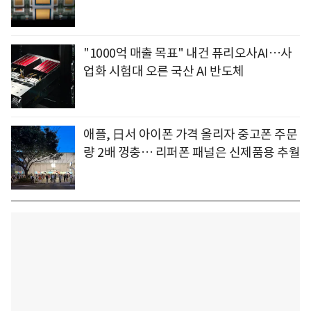
"1000억 매출 목표" 내건 퓨리오사AI…사
업화 시험대 오른 국산 AI 반도체
애플, 日서 아이폰 가격 올리자 중고폰 주문
량 2배 껑충… 리퍼폰 패널은 신제품용 추월