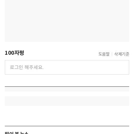
100자평
도움말
삭제기준