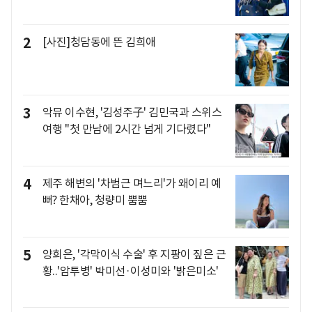
2
[사진]청담동에 뜬 김희애
3
악뮤 이수현, '김성주子' 김민국과 스위스
여행 "첫 만남에 2시간 넘게 기다렸다"
4
제주 해변의 '차범근 며느리'가 왜이리 예
뻐? 한채아, 청량미 뿜뿜
5
양희은, '각막이식 수술' 후 지팡이 짚은 근
황..'암투병' 박미선·이성미와 '밝은미소'