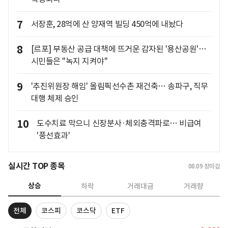
7
서장훈, 28억에 산 양재역 빌딩 450억에 내놨다
8
[르포] 부동산 공급 대책에 뜨거운 감자된 '용산공원'…
시민들은 "녹지 지켜야"
9
'추진위원장 해임' 올림픽선수촌 재건축… 송파구, 직무
대행 체제 승인
10
도수치료 막으니 신장분사·체외충격파로… 비급여
'풍선효과'
실시간 TOP 종목
08.09
장마감
상승
하락
거래대금
거래량
전체
코스피
코스닥
ETF