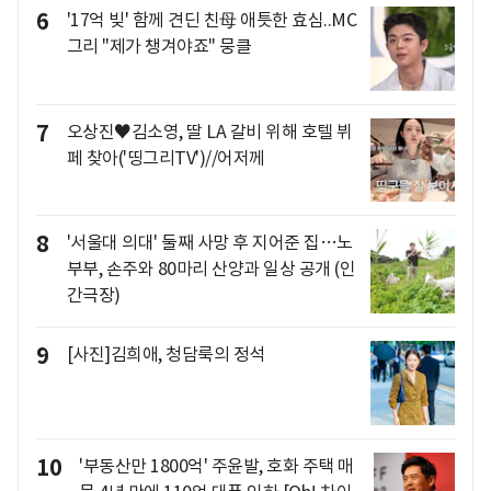
6
'17억 빚' 함께 견딘 친母 애틋한 효심..MC
그리 "제가 챙겨야죠" 뭉클
7
오상진♥김소영, 딸 LA 갈비 위해 호텔 뷔
페 찾아('띵그리TV')//어저께
8
'서울대 의대' 둘째 사망 후 지어준 집…노
부부, 손주와 80마리 산양과 일상 공개 (인
간극장)
9
[사진]김희애, 청담룩의 정석
10
'부동산만 1800억' 주윤발, 호화 주택 매