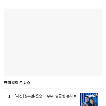
연예 많이 본 뉴스
1
[사진]김무열-윤승아 부부, 달콤한 손하트