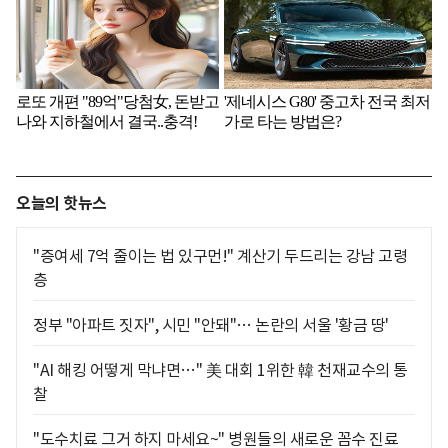
오늘의 핫뉴스
"증여세 7억 줄이는 법 있구먼!" 계산기 두드리는 강남 고령
층
정부 "아파트 짓자", 시민 "안돼"… 논란의 서울 '황금 땅'
"AI 해킹 어떻게 막냐면…" 美 대회 1위한 韓 천재교수의 통
찰
"도수치료 그거 하지 마세요~" 병원들의 새로운 꼼수 진료