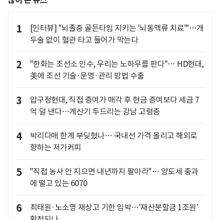
많이 본 뉴스
1
[인터뷰] "뇌졸중 골든타임 지키는 '뇌동맥류 치료'"…개
두술 없이 혈관 타고 들어가 막는다
2
"한화는 조선소 인수, 우리는 노하우를 판다"… HD현대,
美에 조선 기술·운영·관리 방법 수출
3
압구정현대, 직접 증여가 매각 후 현금 증여보다 세금 7
억 덜 낸다…계산기 두드리는 강남 고령층
4
박리다매 한계 부딪혔나… 국내선 가격 올리고 해외로
향하는 저가커피
5
"직접 농사 안 지으면 내년까지 팔아라"… 양도세 중과
에 떨고 있는 6070
6
최태원·노소영 재상고 기한 임박…'재산분할금 1조원'
확정되나