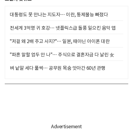
대통령도 못 만나는 지도자… 이란, 통제불능 빠졌다
전세계 3억명 귀 호강… 넷플릭스급 돌풍 일으킨 음악 앱
"저걸 왜 2배 주고 사지?"… 일본, 때아닌 아이폰 대란
"파혼 말할 엄두 안 나"… 주식으로 결혼자금 다 날린 女
벼 낱알 세다 풀썩… 공무원 목숨 앗아간 60년 관행