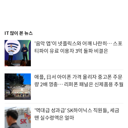
IT 많이 본 뉴스
'음악 앱'이 넷플릭스와 어깨 나란히… 스포
티파이 유료 이용자 3억 돌파 비결은
애플, 日서 아이폰 가격 올리자 중고폰 주문
량 2배 껑충… 리퍼폰 패널은 신제품용 추월
'역대급 성과급' SK하이닉스 직원들, 세금
뗀 실수령액은 얼마