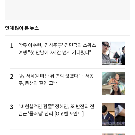
연예 많이 본 뉴스
1
악뮤 이수현, '김성주子' 김민국과 스위스
여행 "첫 만남에 2시간 넘게 기다렸다"
2
"故 서세원 떠난 뒤 연락 끊겼다"…서동
주, 동생과 절연 고백
3
"비현설적인 힘줄" 정해인, 또 반전의 전
완근 '플러팅' 난리 [Oh!쎈 포인트]