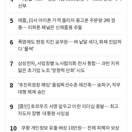
신부
5
애플, 日서 아이폰 가격 올리자 중고폰 주문량 2배 껑
충… 리퍼폰 패널은 신제품용 추월
6
폭염에도 현장 지킨 공무원… 벼 낱알 세다, 화재 진압하
다 '풀썩'
7
삼성전자, 사업장별 노사협의회 전사 통합… 과반 지위
잃은 초기업 노조 '영향력 만회' 시도
8
'추진위원장 해임' 올림픽선수촌 재건축… 송파구, 직무
대행 체제 승인
9
[줌인] 호르무즈 서명 앞두고 이란 리더십 증발… 최고
지도자 잠행·대통령 사임설
10
쿠팡 개인정보 유출 배상 10만원… 전체 피해자 보상