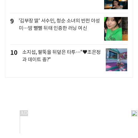
9
'김부장 딸' 서수민, 청순 소녀의 반전 야성
미…땀 뻘뻘 뒤태 인증한 러닝 여신
10
소지섭, 팔뚝을 뒤덮은 타투…"♥조은정
과 데이트 중?"
개인정보처리방침
앱설치(Android)