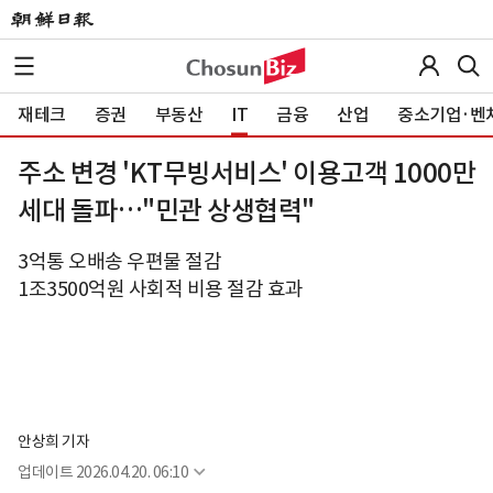
재테크
증권
부동산
IT
금융
산업
중소기업·벤
주소 변경 'KT무빙서비스' 이용고객 1000만
세대 돌파…"민관 상생협력"
3억통 오배송 우편물 절감
1조3500억원 사회적 비용 절감 효과
안상희 기자
업데이트
2026.04.20. 06:10