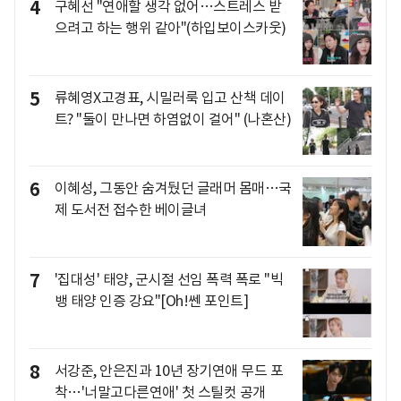
4
구혜선 "연애할 생각 없어…스트레스 받
으려고 하는 행위 같아"(하입보이스카웃)
5
류혜영X고경표, 시밀러룩 입고 산책 데이
트? "둘이 만나면 하염없이 걸어" (나혼산)
6
이혜성, 그동안 숨겨뒀던 글래머 몸매…국
제 도서전 접수한 베이글녀
7
'집대성' 태양, 군시절 선임 폭력 폭로 "빅
뱅 태양 인증 강요"[Oh!쎈 포인트]
8
서강준, 안은진과 10년 장기연애 무드 포
착…'너말고다른연애' 첫 스틸컷 공개