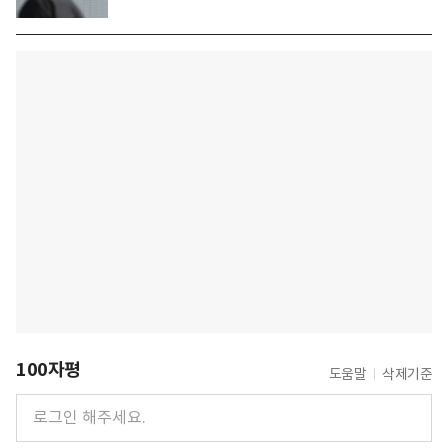
100자평
도움말
삭제기준