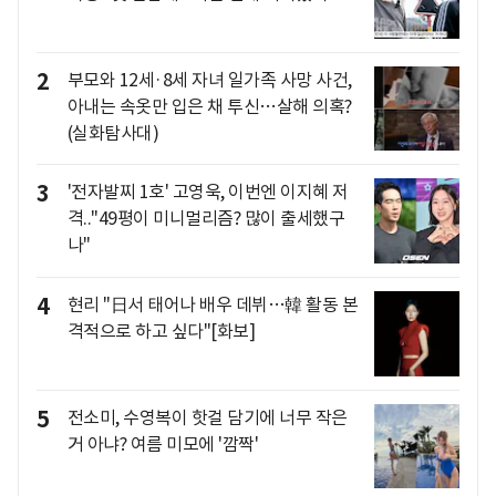
2
부모와 12세·8세 자녀 일가족 사망 사건,
아내는 속옷만 입은 채 투신…살해 의혹?
(실화탐사대)
3
'전자발찌 1호' 고영욱, 이번엔 이지혜 저
격.."49평이 미니멀리즘? 많이 출세했구
나"
4
현리 "日서 태어나 배우 데뷔…韓 활동 본
격적으로 하고 싶다"[화보]
5
전소미, 수영복이 핫걸 담기에 너무 작은
거 아냐? 여름 미모에 '깜짝'