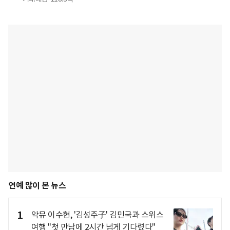
연예 많이 본 뉴스
1
악뮤 이수현, '김성주子' 김민국과 스위스
여행 "첫 만남에 2시간 넘게 기다렸다"