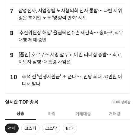
7
삼성전자, 사업장별 노사협의회 전사 통합… 과반 지위
잃은 초기업 노조 '영향력 만회' 시도
8
'추진위원장 해임' 올림픽선수촌 재건축… 송파구, 직무
대행 체제 승인
9
[줌인] 호르무즈 서명 앞두고 이란 리더십 증발… 최고
지도자 잠행·대통령 사임설
10
추석 전 '민생지원금' 또 푼다…1인당 최대 50만원 어
디서 받나
실시간 TOP 종목
08.08
장마감
상승
하락
거래대금
거래량
전체
코스피
코스닥
ETF