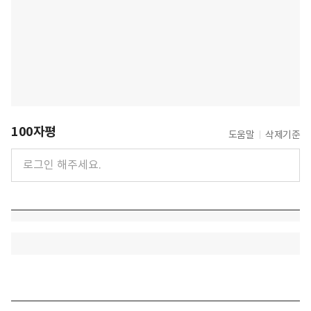
100자평
도움말
삭제기준