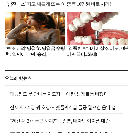
오늘의 핫뉴스
대통령도 못 만나는 지도자… 이란, 통제불능 빠졌다
전세계 3억명 귀 호강… 넷플릭스급 돌풍 일으킨 음악 앱
"저걸 왜 2배 주고 사지?"… 일본, 때아닌 아이폰 대란