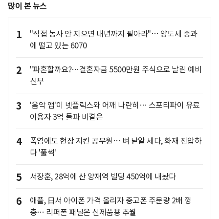
많이 본 뉴스
1
"직접 농사 안 지으면 내년까지 팔아라"… 양도세 중과
에 떨고 있는 6070
2
"파혼할까요?…결혼자금 5500만원 주식으로 날린 예비
신부
3
'음악 앱'이 넷플릭스와 어깨 나란히… 스포티파이 유료
이용자 3억 돌파 비결은
4
폭염에도 현장 지킨 공무원… 벼 낱알 세다, 화재 진압하
다 '풀썩'
5
서장훈, 28억에 산 양재역 빌딩 450억에 내놨다
6
애플, 日서 아이폰 가격 올리자 중고폰 주문량 2배 껑
충… 리퍼폰 패널은 신제품용 추월