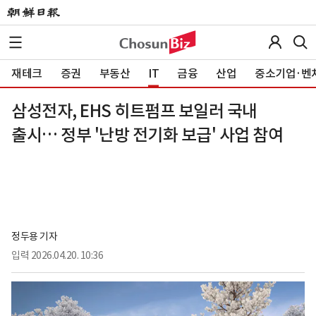
재테크
증권
부동산
IT
금융
산업
중소기업·벤
삼성전자, EHS 히트펌프 보일러 국내
출시… 정부 '난방 전기화 보급' 사업 참여
정두용 기자
입력
2026.04.20. 10:36