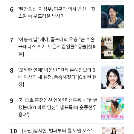
6
'빨간풍선' 이상우, 피부과 의사 변신…첫
스틸 속 부드러운 남성미
7
'이동국 딸' 재아, 골프대회 우승 "큰 수술
→테니스 포기..모든게 끝일줄" 뭉클[핫피
플]
8
'오싹한 연애' 박은빈 "원작 손예진보다 6
배 이상의 새 설정..풍족해졌다"[Oh!쎈 현
장]
9
국내1호 혼전임신 연예인' 선우용녀 "한번
했는데(?) 바로 임신"..셀프폭소('순풍선우
용녀')
10
[사진]김서현 '벌써부터 톱 모델 포스'