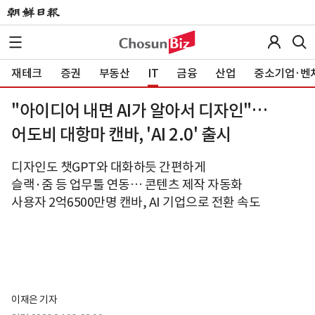
재테크
증권
부동산
IT
금융
산업
중소기업·벤
"아이디어 내면 AI가 알아서 디자인"…
어도비 대항마 캔바, 'AI 2.0' 출시
디자인도 챗GPT와 대화하듯 간편하게
슬랙·줌 등 업무툴 연동… 콘텐츠 제작 자동화
사용자 2억6500만명 캔바, AI 기업으로 전환 속도
이재은 기자