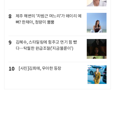
8
제주 해변의 '차범근 며느리'가 왜이리 예
뻐? 한채아, 청량미 뿜뿜
9
김혜수, 스타일링에 힘주고 연기 힘 뺐
다…탁월한 완급조절('지금불륜이')
10
[사진]김희애, 우아한 등장