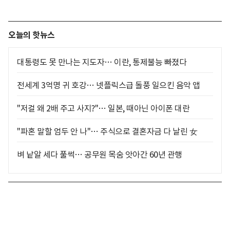
오늘의 핫뉴스
대통령도 못 만나는 지도자… 이란, 통제불능 빠졌다
전세계 3억명 귀 호강… 넷플릭스급 돌풍 일으킨 음악 앱
"저걸 왜 2배 주고 사지?"… 일본, 때아닌 아이폰 대란
"파혼 말할 엄두 안 나"… 주식으로 결혼자금 다 날린 女
벼 낱알 세다 풀썩… 공무원 목숨 앗아간 60년 관행