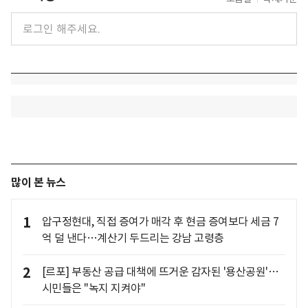
많이 본 뉴스
1
압구정현대, 직접 증여가 매각 후 현금 증여보다 세금 7
억 덜 낸다…계산기 두드리는 강남 고령층
2
[르포] 부동산 공급 대책에 뜨거운 감자된 '용산공원'…
시민들은 "녹지 지켜야"