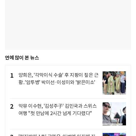
연예 많이 본 뉴스
1
양희은, '각막이식 수술' 후 지팡이 짚은 근
황..'암투병' 박미선·이성미와 '밝은미소'
2
악뮤 이수현, '김성주子' 김민국과 스위스
여행 "첫 만남에 2시간 넘게 기다렸다"