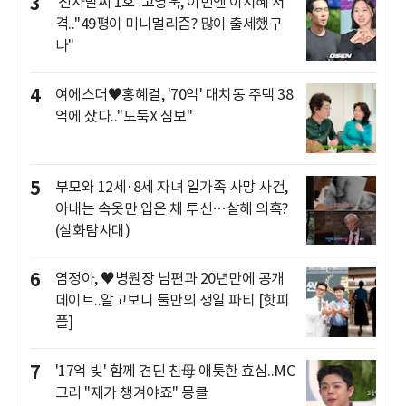
3
'전자발찌 1호' 고영욱, 이번엔 이지혜 저
격.."49평이 미니멀리즘? 많이 출세했구
나"
4
여에스더♥홍혜걸, '70억' 대치동 주택 38
억에 샀다.."도둑X 심보"
5
부모와 12세·8세 자녀 일가족 사망 사건,
아내는 속옷만 입은 채 투신…살해 의혹?
(실화탐사대)
6
염정아, ♥병원장 남편과 20년만에 공개
데이트..알고보니 둘만의 생일 파티 [핫피
플]
7
'17억 빚' 함께 견딘 친母 애틋한 효심..MC
그리 "제가 챙겨야죠" 뭉클