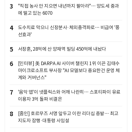
3
"직접 농사 안 지으면 내년까지 팔아라"… 양도세 중과
에 떨고 있는 6070
4
도수치료 막으니 신장분사·체외충격파로… 비급여 '풍
선효과'
5
서장훈, 28억에 산 양재역 빌딩 450억에 내놨다
6
[인터뷰] 美 DARPA AI 사이버 챌린지 1위 이끈 김태수
마이크로소프트 부사장 "AI 모델보다 중요한건 운영 체
계와 거버넌스"
7
'음악 앱'이 넷플릭스와 어깨 나란히… 스포티파이 유료
이용자 3억 돌파 비결은
8
[줌인] 호르무즈 서명 앞두고 이란 리더십 증발… 최고
지도자 잠행·대통령 사임설