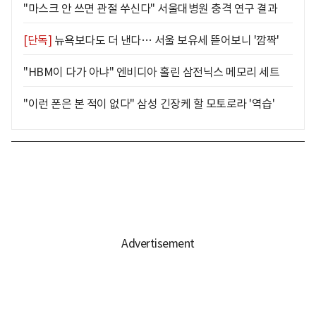
"마스크 안 쓰면 관절 쑤신다" 서울대병원 충격 연구 결과
[단독]
뉴욕보다도 더 낸다… 서울 보유세 뜯어보니 '깜짝'
"HBM이 다가 아냐" 엔비디아 홀린 삼전닉스 메모리 세트
"이런 폰은 본 적이 없다" 삼성 긴장케 할 모토로라 '역습'