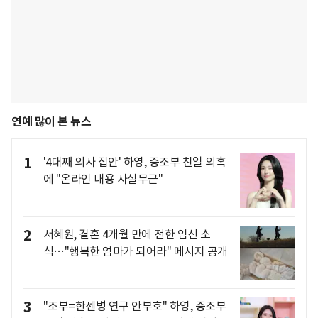
연예 많이 본 뉴스
1
'4대째 의사 집안' 하영, 증조부 친일 의혹
에 "온라인 내용 사실무근"
2
서혜원, 결혼 4개월 만에 전한 임신 소
식…"행복한 엄마가 되어라" 메시지 공개
3
"조부=한센병 연구 안부호" 하영, 증조부