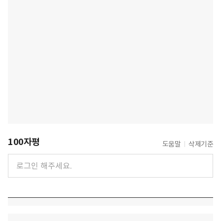
100자평
도움말
삭제기준