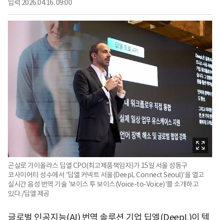
입력
2026.04.16. 09:00
곤살로 가이올라스 딥엘 CPO(최고제품책임자)가 15일 서울 성동구
코사이어티 성수에서 '딥엘 커넥트 서울(DeepL Connect Seoul)'을 열고
실시간 음성 번역 기술 '보이스 투 보이스(Voice-to-Voice)'를 소개하고
있다./딥엘 제공
글로벌 인공지능(AI) 번역 솔루션 기업 딥엘(DeepL)이 텍