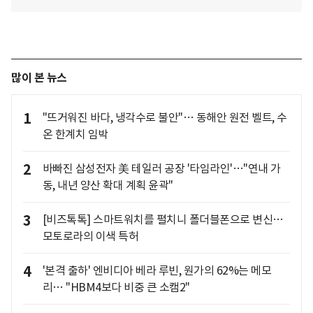
많이 본 뉴스
1
"뜨거워진 바다, 냉각수로 불안"… 동해안 원전 벨트, 수
온 한계치 임박
2
바빠진 삼성전자 美 테일러 공장 '타임라인'…"연내 가
동, 내년 양산 확대 계획 윤곽"
3
[비즈톡톡] 스마트워치를 펼치니 폴더블폰으로 변신…
모토로라의 이색 특허
4
'본격 출하' 엔비디아 베라 루빈, 원가의 62%는 메모
리… "HBM4보다 비중 큰 소캠2"