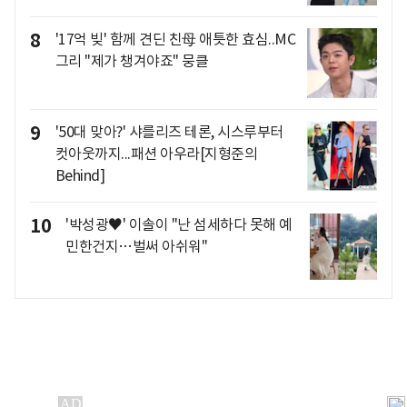
8
'17억 빚' 함께 견딘 친母 애틋한 효심..MC
그리 "제가 챙겨야죠" 뭉클
9
'50대 맞아?' 샤를리즈 테론, 시스루부터
컷아웃까지...패션 아우라[지형준의
Behind]
10
'박성광♥' 이솔이 "난 섬세하다 못해 예
민한건지…벌써 아쉬워"