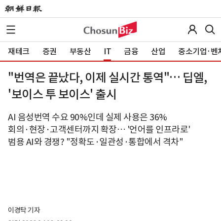
재테크
증권
부동산
IT
금융
산업
중소기업·벤
"번역은 끝났다, 이제 실시간 통역"… 딥엘,
'보이스 투 보이스' 출시
AI 음성번역 수요 90%인데 실제 사용은 36%
회의·현장·고객센터까지 확장… '언어를 인프라로'
범용 AI와 경쟁? "정확도·일관성·통합에서 격차"
이경탁 기자