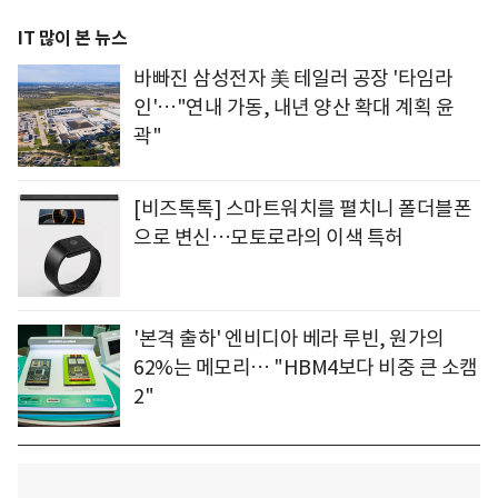
IT 많이 본 뉴스
바빠진 삼성전자 美 테일러 공장 '타임라
인'…"연내 가동, 내년 양산 확대 계획 윤
곽"
[비즈톡톡] 스마트워치를 펼치니 폴더블폰
으로 변신…모토로라의 이색 특허
'본격 출하' 엔비디아 베라 루빈, 원가의
62%는 메모리… "HBM4보다 비중 큰 소캠
2"