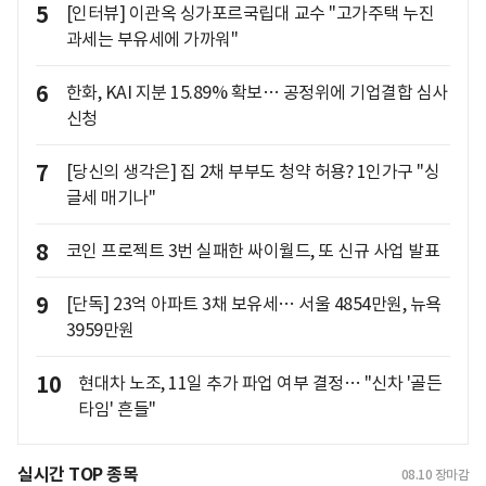
5
[인터뷰] 이관옥 싱가포르국립대 교수 "고가주택 누진
과세는 부유세에 가까워"
6
한화, KAI 지분 15.89% 확보… 공정위에 기업결합 심사
신청
7
[당신의 생각은] 집 2채 부부도 청약 허용? 1인가구 "싱
글세 매기나"
8
코인 프로젝트 3번 실패한 싸이월드, 또 신규 사업 발표
9
[단독] 23억 아파트 3채 보유세… 서울 4854만원, 뉴욕
3959만원
10
현대차 노조, 11일 추가 파업 여부 결정… "신차 '골든
타임' 흔들"
실시간 TOP 종목
08.10
장마감