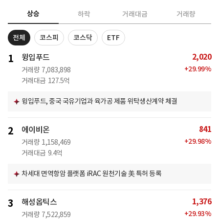
상승
하락
거래대금
거래량
전체
코스피
코스닥
ETF
2,020
1
윙입푸드
+
29.99
%
거래량
7,083,898
거래대금
127.5억
윙입푸드, 중국 국유기업과 육가공 제품 위탁생산계약 체결
841
2
에이비온
+
29.98
%
거래량
1,158,469
거래대금
9.4억
차세대 면역항암 플랫폼 iRAC 원천기술 美 특허 등록
1,376
3
해성옵틱스
+
29.93
%
거래량
7,522,859