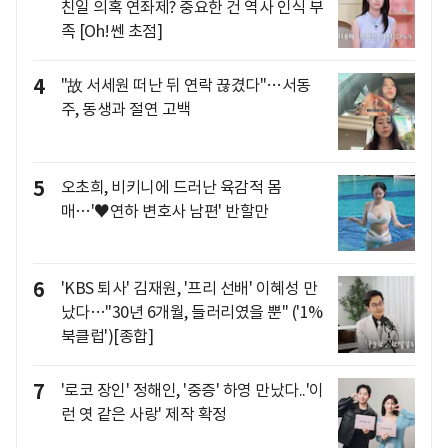
친일 의혹 연좌제? 중요한 건 역사 인식 부
족 [Oh!쎈 초점]
4
"故 서세원 떠난 뒤 연락 끊겼다"…서동
주, 동생과 절연 고백
5
오초희, 비키니에 드러난 육감적 몸
매…'♥연하 변호사 남편' 반할만
6
'KBS 퇴사' 김재원, '프리 선배' 이혜성 만
났다…"30년 6개월, 들러리였을 뿐" ('1%
북클럽')[종합]
7
'로코 장인' 정해인, '중증' 하영 만났다..'이
런 엿 같은 사랑' 제작 확정