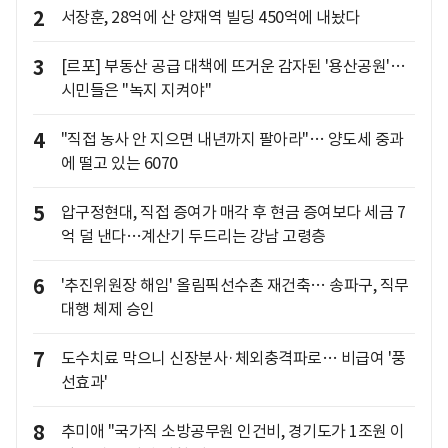
2
서장훈, 28억에 산 양재역 빌딩 450억에 내놨다
3
[르포] 부동산 공급 대책에 뜨거운 감자된 '용산공원'…
시민들은 "녹지 지켜야"
4
"직접 농사 안 지으면 내년까지 팔아라"… 양도세 중과
에 떨고 있는 6070
5
압구정현대, 직접 증여가 매각 후 현금 증여보다 세금 7
억 덜 낸다…계산기 두드리는 강남 고령층
6
'추진위원장 해임' 올림픽선수촌 재건축… 송파구, 직무
대행 체제 승인
7
도수치료 막으니 신장분사·체외충격파로… 비급여 '풍
선효과'
8
추미애 "국가직 소방공무원 인건비, 경기도가 1조원 이