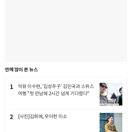
연예 많이 본 뉴스
1
악뮤 이수현, '김성주子' 김민국과 스위스
여행 "첫 만남에 2시간 넘게 기다렸다"
2
[사진]김희애, 우아한 미소