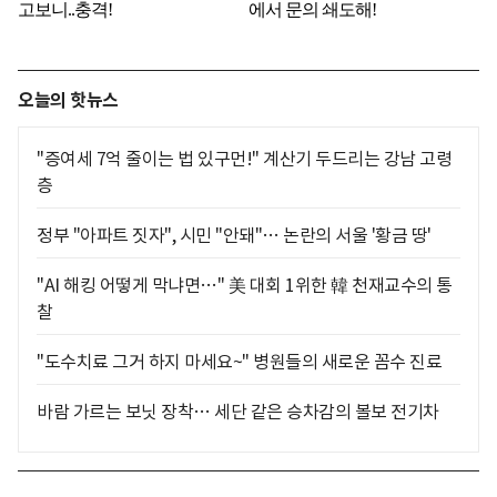
오늘의 핫뉴스
"증여세 7억 줄이는 법 있구먼!" 계산기 두드리는 강남 고령
층
정부 "아파트 짓자", 시민 "안돼"… 논란의 서울 '황금 땅'
"AI 해킹 어떻게 막냐면…" 美 대회 1위한 韓 천재교수의 통
찰
"도수치료 그거 하지 마세요~" 병원들의 새로운 꼼수 진료
바람 가르는 보닛 장착… 세단 같은 승차감의 볼보 전기차