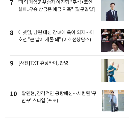
7
'피의 게임2' 우승자 이진형 "주식+코인
실패..우승 상금은 예금 저축" [일문일답]
8
애넷맘, 남편 대신 장녀에 육아 의지…이
호선 "큰 딸이 제물 돼" (이호선상담소)
9
[사진]TXT 휴닝카이, 안녕
10
황민현, 감각적인 공항패션…세련된 '꾸
안꾸' 스타일 (포토)