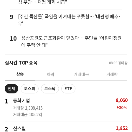
상 부담… 재정 개혁 시급"
9
[주간 특산물] 폭염을 이겨내는 푸릇함… '대관령 배추·
무'
10
용산공원도 근조화환이 덮었다… 주민들 "어린이정원
에 주택 안 돼"
실시간 TOP 종목
08.09
장마감
상승
하락
거래대금
거래량
전체
코스피
코스닥
ETF
8,060
1
동화기업
+
30
%
거래량
1,338,415
거래대금
105.2억
1,852
2
신스틸