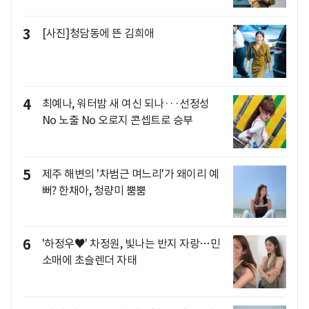
3
[사진]청담동에 뜬 김희애
4
최예나, 워터밤 새 여신 되나···선정성
No 노출 No 오로지 콘셉트로 승부
5
제주 해변의 '차범근 며느리'가 왜이리 예
뻐? 한채아, 청량미 뿜뿜
6
'하정우♥' 차정원, 빛나는 반지 자랑…민
소매에 초슬렌더 자태