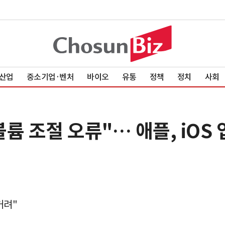
산업
중소기업·벤처
바이오
유통
정책
정치
사회
륨 조절 오류"… 애플, iOS
거려"