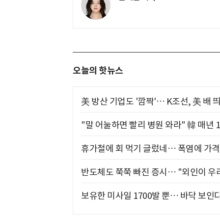
오늘의 핫뉴스
美 방산 기업도 '깜짝'… K조선, 美 배
"말 어눌하면 빨리 병원 와라" 韓 매년 
휴가철에 회 먹기 글렀네… 폭염에 가격 
반도체도 쭉쭉 빠진 증시… "외인이 우리
보유한 미사일 1700발 뿐… 바닥 보인다