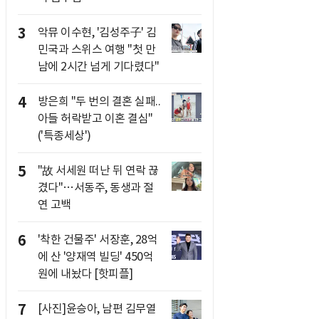
3
악뮤 이수현, '김성주子' 김
민국과 스위스 여행 "첫 만
남에 2시간 넘게 기다렸다"
4
방은희 "두 번의 결혼 실패..
아들 허락받고 이혼 결심"
('특종세상')
5
"故 서세원 떠난 뒤 연락 끊
겼다"…서동주, 동생과 절
연 고백
6
'착한 건물주' 서장훈, 28억
에 산 '양재역 빌딩' 450억
원에 내놨다 [핫피플]
7
[사진]윤승아, 남편 김무열