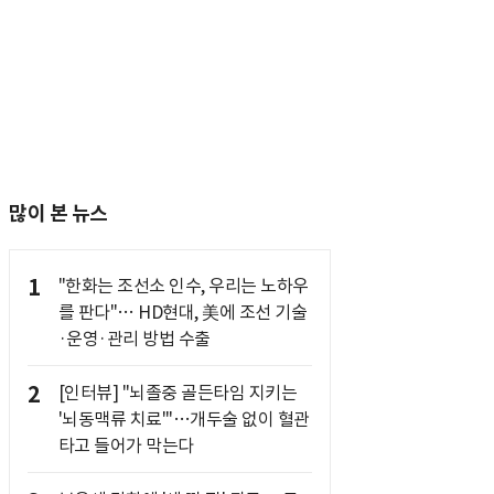
많이 본 뉴스
1
"한화는 조선소 인수, 우리는 노하우
를 판다"… HD현대, 美에 조선 기술
·운영·관리 방법 수출
2
[인터뷰] "뇌졸중 골든타임 지키는
'뇌동맥류 치료'"…개두술 없이 혈관
타고 들어가 막는다