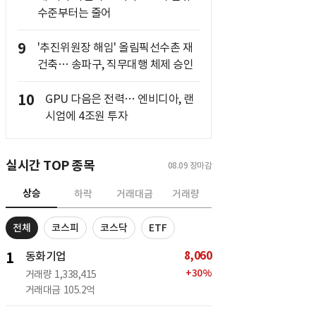
수준부터는 줄어
9
'추진위원장 해임' 올림픽선수촌 재
건축… 송파구, 직무대행 체제 승인
10
GPU 다음은 전력… 엔비디아, 랜
시엄에 4조원 투자
실시간 TOP 종목
08.09
장마감
상승
하락
거래대금
거래량
전체
코스피
코스닥
ETF
8,060
1
동화기업
+
30
%
거래량
1,338,415
거래대금
105.2억