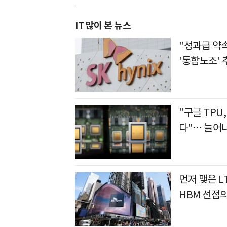
IT 많이 본 뉴스
"성과급 약
'통합노조' 
"구글 TPU
다"… 늘어나
먼저 맺은 L
HBM 선점