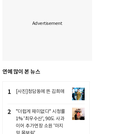
연예 많이 본 뉴스
1
[사진]청담동에 뜬 김희애
2
"더럽게 재미없다" 시청률
1% '최우수산', 90도 사과
이어 추가연장 소원 '마지
막 몸부림'