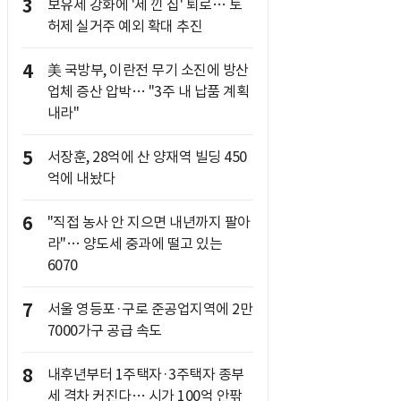
3
보유세 강화에 '세 낀 집' 퇴로… 토
허제 실거주 예외 확대 추진
4
美 국방부, 이란전 무기 소진에 방산
업체 증산 압박… "3주 내 납품 계획
내라"
5
서장훈, 28억에 산 양재역 빌딩 450
억에 내놨다
6
"직접 농사 안 지으면 내년까지 팔아
라"… 양도세 중과에 떨고 있는
6070
7
서울 영등포·구로 준공업지역에 2만
7000가구 공급 속도
8
내후년부터 1주택자·3주택자 종부
세 격차 커진다… 시가 100억 안팎