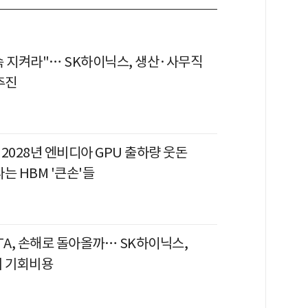
속 지켜라"… SK하이닉스, 생산·사무직
추진
, 2028년 엔비디아 GPU 출하량 웃돈
는 HBM '큰손'들
TA, 손해로 돌아올까… SK하이닉스,
의 기회비용