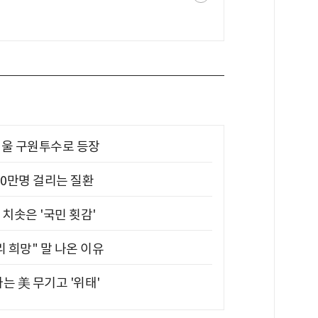
 띄울 구원투수로 등장
10만명 걸리는 질환
치솟은 '국민 횟감'
 희망" 말 나온 이유
는 美 무기고 '위태'