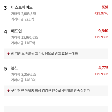
928
3
이스트에이드
+
29.97
%
거래량
2,605,885
거래대금
22.1억
9,940
4
매드업
+
29.93
%
거래량
12,991,625
거래대금
1187억
AI 기반 모바일 광고 타깃팅으로 광고 효율 극대화
4,775
5
본느
+
29.93
%
거래량
3,259,655
거래대금
148.3억
구미현 전 아워홈 회장 경영권 인수로 4거래일 연속 상한가