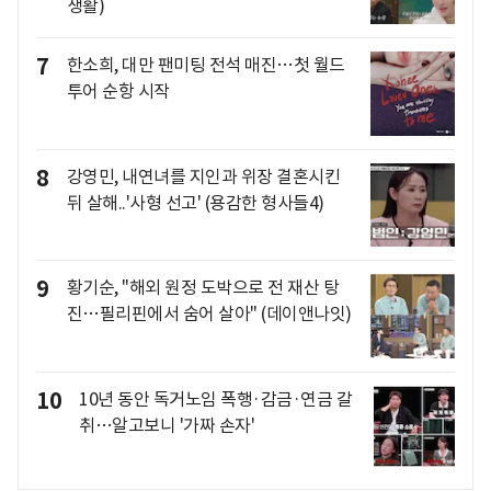
생활)
7
한소희, 대만 팬미팅 전석 매진…첫 월드
투어 순항 시작
8
강영민, 내연녀를 지인과 위장 결혼시킨
뒤 살해..'사형 선고' (용감한 형사들4)
9
황기순, "해외 원정 도박으로 전 재산 탕
진…필리핀에서 숨어 살아" (데이앤나잇)
10
10년 동안 독거노임 폭행·감금·연금 갈
취…알고보니 '가짜 손자'