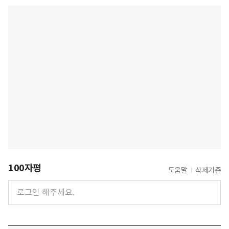
100자평
도움말
삭제기준