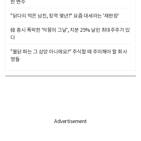
한 변수
"닭다리 먹은 남친, 징역 몇년?" 요즘 대세라는 '재판장'
韓 증시 폭락한 '악몽의 그날', 지분 25% 날린 최대주주가 있
다
"불닭 파는 그 삼양 아니에요?" 주식할 때 주의해야 할 회사
명들