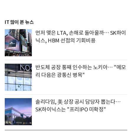
IT 많이 본 뉴스
먼저 맺은 LTA, 손해로 돌아올까… SK하이
닉스, HBM 선점의 기회비용
반도체 공장 통째 인수하는 노키아… "메모
리 다음은 광통신 병목"
솔리다임, 美 상장 공시 담당자 뽑는다…
SK하이닉스는 "프리IPO 미확정"