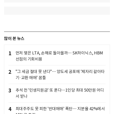
많이 본 뉴스
1
먼저 맺은 LTA, 손해로 돌아올까… SK하이닉스, HBM
선점의 기회비용
2
"그 세금 절대 못 낸다"… 양도세 공포에 '제자리 갈아타
기·교환 매매' 꿈틀
3
추석 전 '민생지원금' 또 푼다…1인당 최대 50만원 어디
서 받나
4
최대주주도 못 피한 '반대매매' 폭탄… 지분율 42%에서