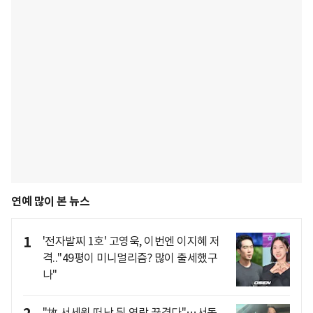
연예 많이 본 뉴스
1
'전자발찌 1호' 고영욱, 이번엔 이지혜 저
격.."49평이 미니멀리즘? 많이 출세했구
나"
"故 서세원 떠난 뒤 연락 끊겼다"…서동