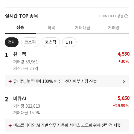
실시간 TOP 종목
08.06 14:17
장중
상승
하락
거래대금
거래량
전체
코스피
코스닥
ETF
4,550
1
유니켐
+
30
%
거래량
59,961
거래대금
2.7억
유니켐, 美루미아 100% 인수…전자피부 시장 진출
5,050
2
비큐AI
+
29.99
%
거래량
322,813
거래대금
15.9억
비즈플레이와 AI 기반 업무 자동화 서비스 고도화 위해 전략적 제휴