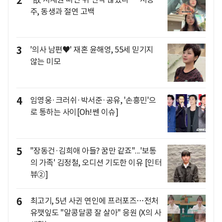
2
주, 동생과 절연 고백
3
'의사 남편♥' 재혼 윤해영, 55세 믿기지
않는 미모
4
임영웅·크러쉬·박서준·공유, '손흥민'으
로 통하는 사이[Oh!쎈 이슈]
5
"장동건·김희애 아들? 꿈만 같죠"...'보통
의 가족' 김정철, 오디션 기도한 이유 [인터
뷰②]
6
최고기, 5년 사귄 연인에 프러포즈…전처
유깻잎도 "알콩달콩 잘 살아" 응원 (X의 사