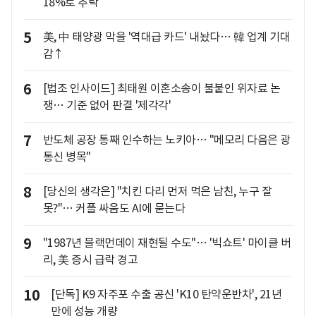
18%로 추락
5
美, 中 태양광 막을 '역대급 카드' 내놨다… 韓 업계 기대
감↑
6
[법조 인사이드] 최태원 이혼소송이 불붙인 위자료 논
쟁… 기준 없어 판결 '제각각'
7
반도체 공장 통째 인수하는 노키아… "메모리 다음은 광
통신 병목"
8
[당신의 생각은] "치킨 다리 먼저 먹은 남친, 누구 잘
못?"… 커플 싸움도 AI에 묻는다
9
"1987년 블랙먼데이 재현될 수도"… '빅쇼트' 마이클 버
리, 美 증시 급락 경고
10
[단독] K9 자주포 수출 공신 'K10 탄약운반차', 21년
만에 성능 개량