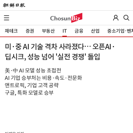
재테크
증권
부동산
IT
금융
산업
중소기업·벤
미·중 AI 기술 격차 사라졌다… 오픈AI·
딥시크, 성능 넘어 '실전 경쟁' 돌입
美·中 AI 모델 성능 초접전
AI 기업 승부처는 비용·속도·전문화
앤트로픽, 기업 고객 공략
구글, 특화 모델로 승부