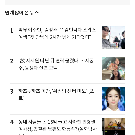
연예 많이 본 뉴스
1
악뮤 이수현, '김성주子' 김민국과 스위스
여행 "첫 만남에 2시간 넘게 기다렸다"
2
"故 서세원 떠난 뒤 연락 끊겼다"…서동
주, 동생과 절연 고백
3
하츠투하츠 이안, '확신의 센터 미모' [포
토]
4
동네 사람들 돈 18억 들고 사라진 안경원
여사장, 경찰관 남편도 한통속? (실화탐사