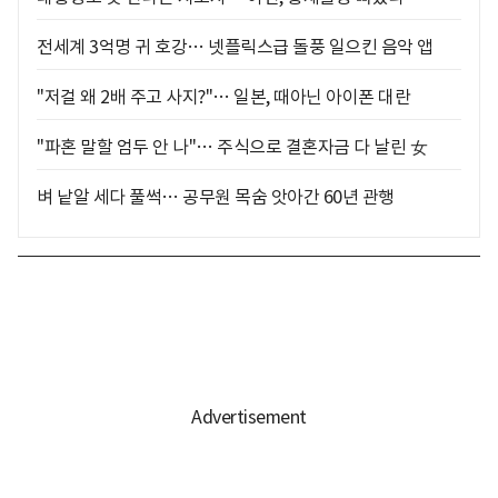
전세계 3억명 귀 호강… 넷플릭스급 돌풍 일으킨 음악 앱
"저걸 왜 2배 주고 사지?"… 일본, 때아닌 아이폰 대란
"파혼 말할 엄두 안 나"… 주식으로 결혼자금 다 날린 女
벼 낱알 세다 풀썩… 공무원 목숨 앗아간 60년 관행