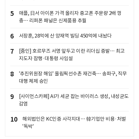
5
애플, 日서 아이폰 가격 올리자 중고폰 주문량 2배 껑
충… 리퍼폰 패널은 신제품용 추월
6
서장훈, 28억에 산 양재역 빌딩 450억에 내놨다
7
[줌인] 호르무즈 서명 앞두고 이란 리더십 증발… 최고
지도자 잠행·대통령 사임설
8
'추진위원장 해임' 올림픽선수촌 재건축… 송파구, 직무
대행 체제 승인
9
[사이언스카페] AI가 세균 잡는 바이러스 생성, 내성균도
감염
10
해외법인은 KC인증 사각지대… 韓기업만 비용·처벌
'독박'