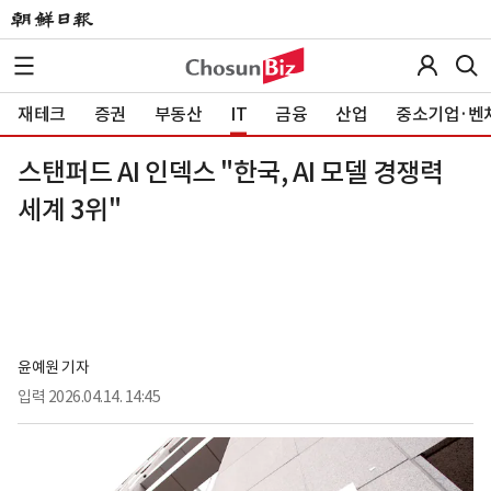
재테크
증권
부동산
IT
금융
산업
중소기업·벤
스탠퍼드 AI 인덱스 "한국, AI 모델 경쟁력
세계 3위"
윤예원 기자
입력
2026.04.14. 14:45