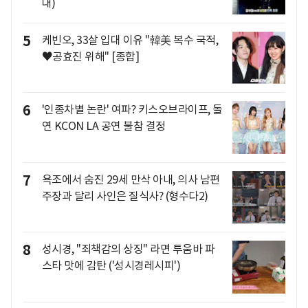
대)
5
케빈오, 33살 입대 이유 "韓美 복수 국적,
♥공효진 위해" [종합]
6
'인종차별 논란' 여파? 키스오브라이프, 돌
연 KCON LA 공연 불참 결정
7
욕조에서 숨진 29세 만삭 아내, 의사 남편
주장과 달리 사인은 질식사? (형수다2)
8
성시경, "죄책감의 상징" 라면 투움바 파
스타 맛에 감탄 ('성시경레시피')