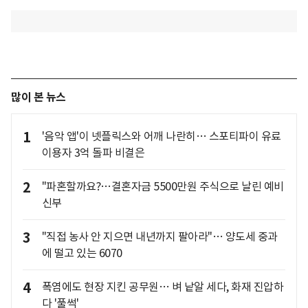
많이 본 뉴스
1
'음악 앱'이 넷플릭스와 어깨 나란히… 스포티파이 유료
이용자 3억 돌파 비결은
2
"파혼할까요?…결혼자금 5500만원 주식으로 날린 예비
신부
3
"직접 농사 안 지으면 내년까지 팔아라"… 양도세 중과
에 떨고 있는 6070
4
폭염에도 현장 지킨 공무원… 벼 낱알 세다, 화재 진압하
다 '풀썩'