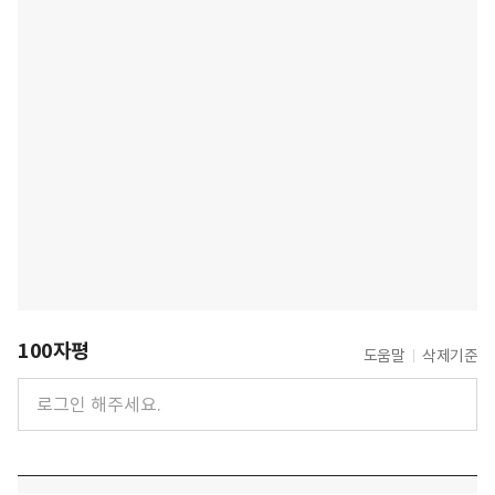
100자평
도움말
삭제기준