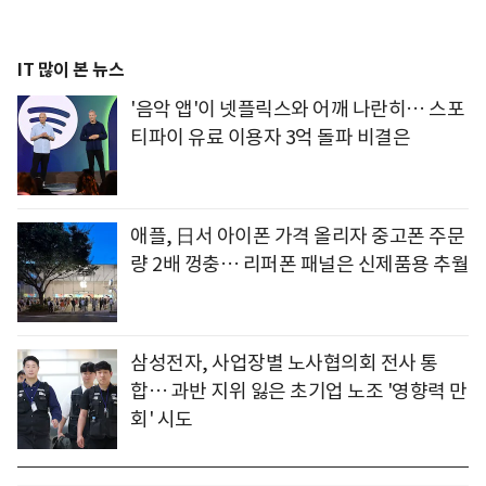
IT 많이 본 뉴스
'음악 앱'이 넷플릭스와 어깨 나란히… 스포
티파이 유료 이용자 3억 돌파 비결은
애플, 日서 아이폰 가격 올리자 중고폰 주문
량 2배 껑충… 리퍼폰 패널은 신제품용 추월
삼성전자, 사업장별 노사협의회 전사 통
합… 과반 지위 잃은 초기업 노조 '영향력 만
회' 시도