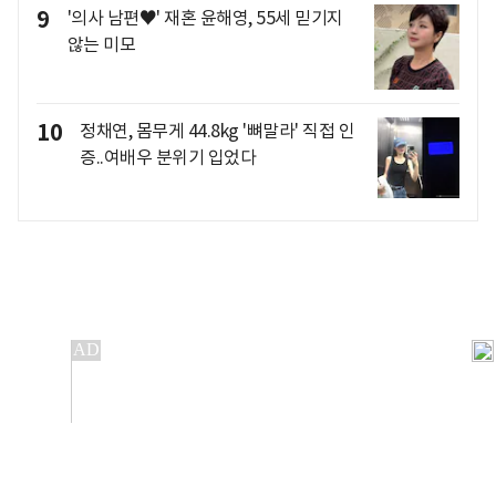
9
'의사 남편♥' 재혼 윤해영, 55세 믿기지
않는 미모
10
정채연, 몸무게 44.8kg '뼈말라' 직접 인
증..여배우 분위기 입었다
개인정보처리방침
앱설치(Android)
본 사이트의 주가 시세정보는 정보 제공 목적이며, 오류가
발생하거나 지연될 수 있습니다.