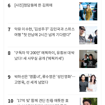
6
[사진]청담동에 뜬 김희애
7
악뮤 이수현, '김성주子' 김민국과 스위스
여행 "첫 만남에 2시간 넘게 기다렸다"
8
'구독자 약 200만' 에픽하이, 유튜브 대박
났다! 새 사무실 공개 ('에픽카세')
9
박하선은 '명품녀', 류수영은 '성인영화'…
고영욱, 선 세게 넘었다
10
'17억 빚' 함께 견딘 친母 애틋한 효