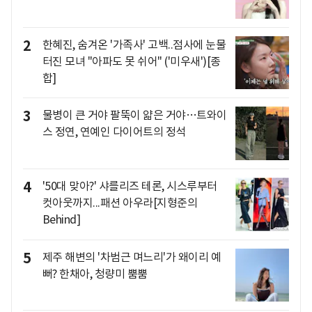
2
한혜진, 숨겨온 '가족사' 고백..점사에 눈물
터진 모녀 "아파도 못 쉬어" ('미우새')[종
합]
3
물병이 큰 거야 팔뚝이 얇은 거야…트와이
스 정연, 연예인 다이어트의 정석
4
'50대 맞아?' 샤를리즈 테론, 시스루부터
컷아웃까지...패션 아우라[지형준의
Behind]
5
제주 해변의 '차범근 며느리'가 왜이리 예
뻐? 한채아, 청량미 뿜뿜