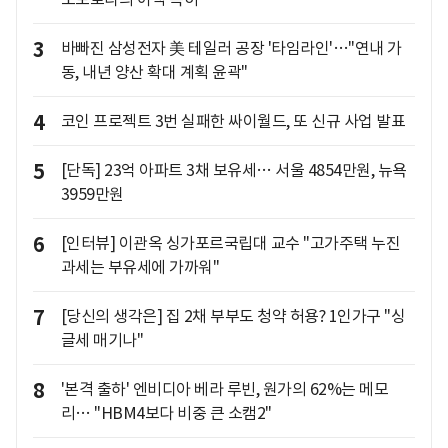
3
바빠진 삼성전자 美 테일러 공장 '타임라인'…"연내 가
동, 내년 양산 확대 계획 윤곽"
4
코인 프로젝트 3번 실패한 싸이월드, 또 신규 사업 발표
5
[단독] 23억 아파트 3채 보유세… 서울 4854만원, 뉴욕
3959만원
6
[인터뷰] 이관옥 싱가포르국립대 교수 "고가주택 누진
과세는 부유세에 가까워"
7
[당신의 생각은] 집 2채 부부도 청약 허용? 1인가구 "싱
글세 매기나"
8
'본격 출하' 엔비디아 베라 루빈, 원가의 62%는 메모
리… "HBM4보다 비중 큰 소캠2"