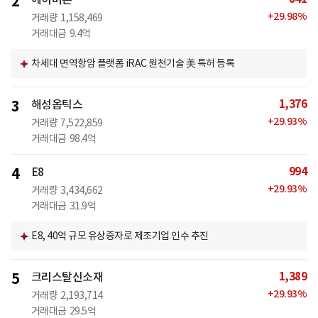
2
+
29.98
%
거래량
1,158,469
거래대금
9.4억
차세대 면역항암 플랫폼 iRAC 원천기술 美 특허 등록
1,376
3
해성옵틱스
+
29.93
%
거래량
7,522,859
거래대금
98.4억
994
4
E8
+
29.93
%
거래량
3,434,662
거래대금
31.9억
E8, 40억 규모 유상증자로 제조기업 인수 추진
1,389
5
크리스탈신소재
+
29.93
%
거래량
2,193,714
거래대금
29.5억