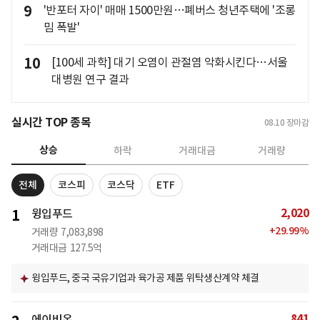
9
'반포터 자이' 매매 1500만원…폐버스 청년주택에 '조롱
밈 폭발'
10
[100세 과학] 대기 오염이 관절염 악화시킨다…서울
대병원 연구 결과
실시간 TOP 종목
08.10
장마감
상승
하락
거래대금
거래량
전체
코스피
코스닥
ETF
2,020
1
윙입푸드
+
29.99
%
거래량
7,083,898
거래대금
127.5억
윙입푸드, 중국 국유기업과 육가공 제품 위탁생산계약 체결
841
에이비온