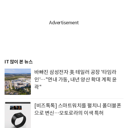
IT 많이 본 뉴스
바빠진 삼성전자 美 테일러 공장 '타임라
인'…"연내 가동, 내년 양산 확대 계획 윤
곽"
[비즈톡톡] 스마트워치를 펼치니 폴더블폰
으로 변신…모토로라의 이색 특허