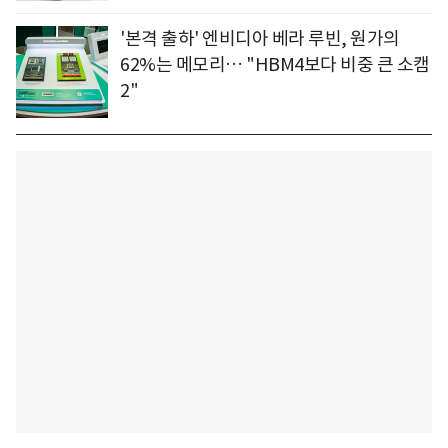
'본격 출하' 엔비디아 베라 루빈, 원가의
62%는 메모리… "HBM4보다 비중 큰 소캠
2"