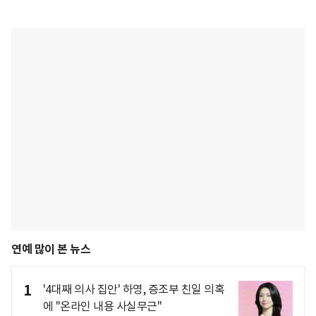
연예 많이 본 뉴스
1
'4대째 의사 집안' 하영, 증조부 친일 의혹
에 "온라인 내용 사실무근"