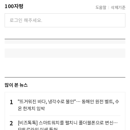
100자평
도움말
삭제기준
많이 본 뉴스
1
"뜨거워진 바다, 냉각수로 불안"… 동해안 원전 벨트, 수
온 한계치 임박
2
[비즈톡톡] 스마트워치를 펼치니 폴더블폰으로 변신…
모토로라의 이색 특허