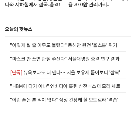
오늘의 핫뉴스
"이렇게 될 줄 아무도 몰랐다" 동해안 원전 '올스톱' 위기
"마스크 안 쓰면 관절 쑤신다" 서울대병원 충격 연구 결과
[단독]
뉴욕보다도 더 낸다… 서울 보유세 뜯어보니 '깜짝'
"HBM이 다가 아냐" 엔비디아 홀린 삼전닉스 메모리 세트
"이런 폰은 본 적이 없다" 삼성 긴장케 할 모토로라 '역습'