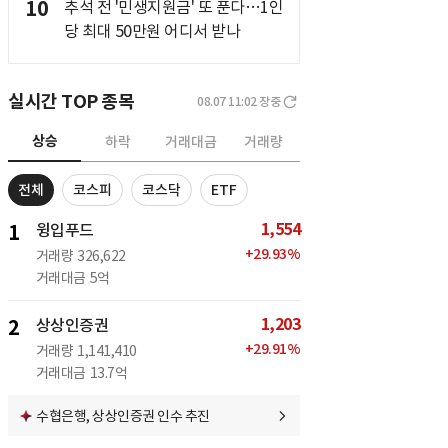
10
추석 전 '민생지원금' 또 푼다…1인
당 최대 50만원 어디서 받나
실시간 TOP 종목
08.07 11:02
장중
상승
하락
거래대금
거래량
전체
코스피
코스닥
ETF
1,554
1
윙입푸드
+
29.93
%
거래량
326,622
거래대금
5억
1,203
2
상상인증권
+
29.91
%
거래량
1,141,410
거래대금
13.7억
수협은행, 상상인증권 인수 추진