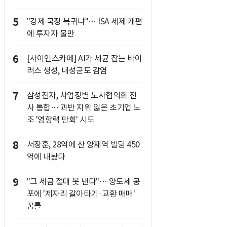
5
"강제 국장 복귀냐"… ISA 세제 개편
에 투자자 불만
6
[사이언스카페] AI가 세균 잡는 바이
러스 생성, 내성균도 감염
7
삼성전자, 사업장별 노사협의회 전
사 통합… 과반 지위 잃은 초기업 노
조 '영향력 만회' 시도
8
서장훈, 28억에 산 양재역 빌딩 450
억에 내놨다
9
"그 세금 절대 못 낸다"… 양도세 공
포에 '제자리 갈아타기·교환 매매'
꿈틀