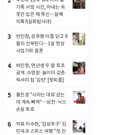
2
가족 사망 사건, 아내는 속
옷만 입은 채 투신…살해
의혹?(실화탐사대)
3
반민정, 성추행 아픔 딛고 9
월의 신부된다…1살 연상
사업가와 결혼
4
박진영, 연년생 두 딸 최초
공개..수영장·놀이터 갖춘
럭셔리 집 '감탄' [핫피플]
5
홍진경 "사라는 대로 샀는
데 계속 빠져"…삼전·닉스
손실 토로
6
악뮤 이수현, '김성주子' 김
민국과 스위스 여행 "첫 만