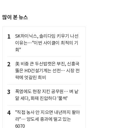
많이 본 뉴스
1
SK하이닉스, 솔리다임 키우기 나선
이유는…"이번 사이클이 최적의 기
회"
2
美 비중 큰 두산밥캣은 부진, 신흥국
뚫은 HD건설기계는 선전… 시장 전
략에 엇갈린 희비
3
폭염에도 현장 지킨 공무원… 벼 낱
알 세다, 화재 진압하다 '풀썩'
4
"직접 농사 안 지으면 내년까지 팔아
라"… 양도세 중과에 떨고 있는
6070