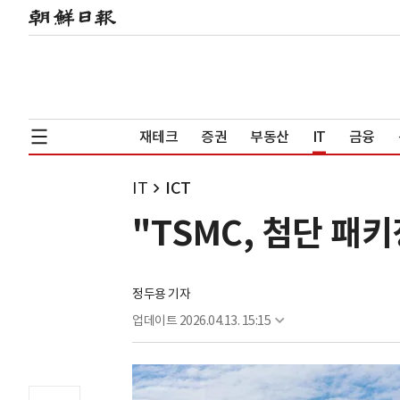
재테크
증권
부동산
IT
금융
IT
ICT
"TSMC, 첨단 패
정두용 기자
업데이트
2026.04.13. 15:15