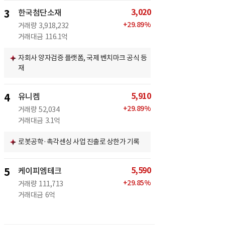
3,020
3
한국첨단소재
+
29.89
%
거래량
3,918,232
거래대금
116.1억
자회사 양자검증 플랫폼, 국제 벤치마크 공식 등
재
5,910
4
유니켐
+
29.89
%
거래량
52,034
거래대금
3.1억
로봇공학·촉각센싱 사업 진출로 상한가 기록
5,590
5
케이피엠테크
+
29.85
%
거래량
111,713
거래대금
6억