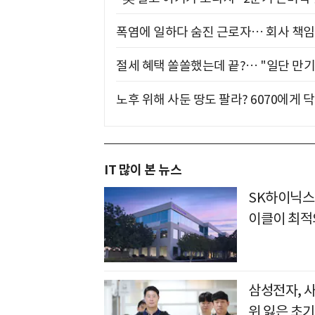
폭염에 일하다 숨진 근로자… 회사 책임
절세 혜택 쏠쏠했는데 끝?… "일단 만기
노후 위해 사둔 땅도 팔라? 6070에게 닥
IT 많이 본 뉴스
SK하이닉스
이클이 최적
삼성전자, 
위 잃은 초기