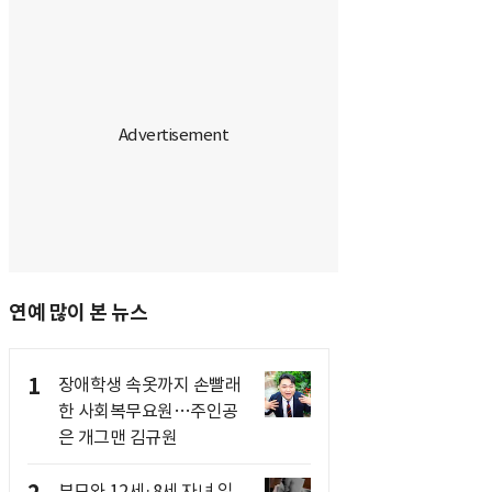
연예 많이 본 뉴스
1
장애학생 속옷까지 손빨래
한 사회복무요원…주인공
은 개그맨 김규원
부모와 12세·8세 자녀 일