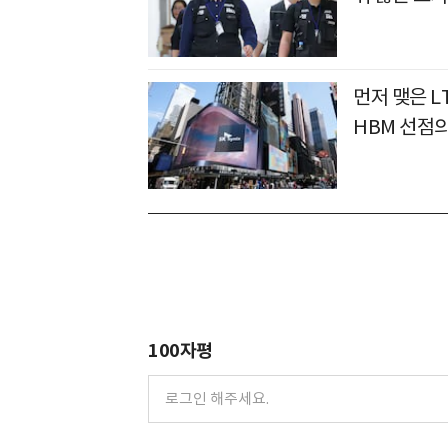
먼저 맺은 L
HBM 선점
100자평