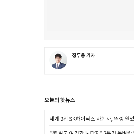
정두용 기자
오늘의 핫뉴스
세계 2위 SK하이닉스 자회사, 뚜껑 열
"美 말고 여기가 노다지" 2분기 돈벼락