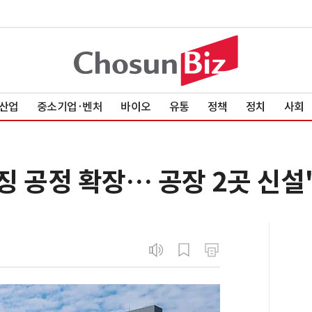
산업
중소기업·벤처
바이오
유통
정책
정치
사회
키징 공정 확장… 공장 2곳 신설