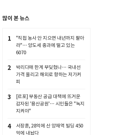
많이 본 뉴스
1
"직접 농사 안 지으면 내년까지 팔아
라"… 양도세 중과에 떨고 있는
6070
2
박리다매 한계 부딪혔나… 국내선
가격 올리고 해외로 향하는 저가커
피
3
[르포] 부동산 공급 대책에 뜨거운
감자된 '용산공원'… 시민들은 "녹지
지켜야"
4
서장훈, 28억에 산 양재역 빌딩 450
억에 내놨다