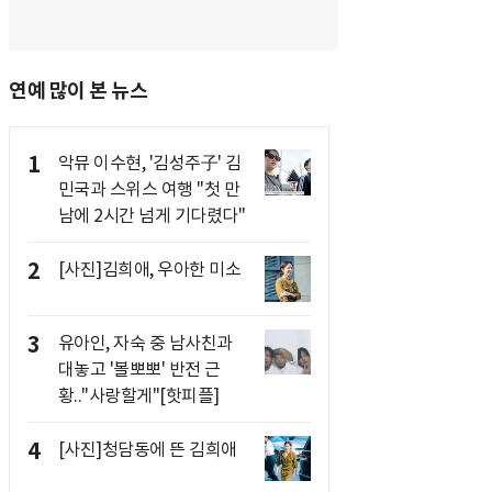
연예 많이 본 뉴스
1
악뮤 이수현, '김성주子' 김
민국과 스위스 여행 "첫 만
남에 2시간 넘게 기다렸다"
2
[사진]김희애, 우아한 미소
3
유아인, 자숙 중 남사친과
대놓고 '볼뽀뽀' 반전 근
황.."사랑할게"[핫피플]
4
[사진]청담동에 뜬 김희애