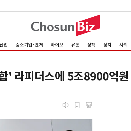
산업
중소기업·벤처
바이오
유통
정책
정치
사회
연합' 라피더스에 5조8900억원