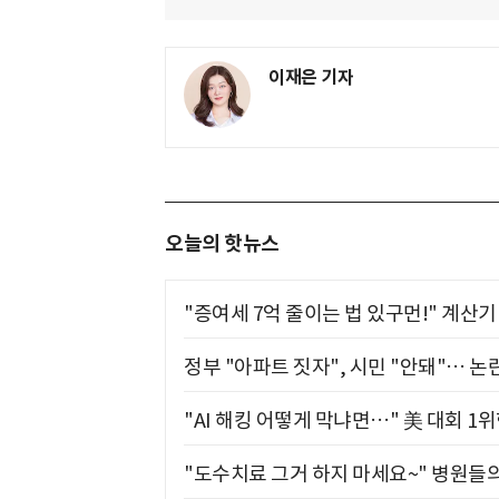
이재은 기자
오늘의 핫뉴스
"증여세 7억 줄이는 법 있구먼!" 계산
정부 "아파트 짓자", 시민 "안돼"… 논란
"AI 해킹 어떻게 막냐면…" 美 대회 1
"도수치료 그거 하지 마세요~" 병원들