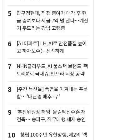
5
압구정현대, 직접 증여가 매각 후 현
금 증여보다 세금 7억 덜 낸다…계산
기 두드리는 강남 고령층
6
[AI 아파트] LH, AI로 안전품질 높이
고 하자보수는 신속하게
7
NHN클라우드, AI 풀스택 브랜드 '팩
토리X'로 국내 AI 인프라 시장 공략
8
[주간 특산물] 폭염을 이겨내는 푸릇
함… '대관령 배추·무'
9
'추진위원장 해임' 올림픽선수촌 재
건축… 송파구, 직무대행 체제 승인
10
창립 100주년 유한양행, 제2의 '렉