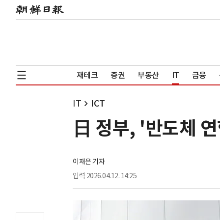
재테크
증권
부동산
IT
금융
IT
ICT
日 정부, '반도체 
이재은 기자
입력
2026.04.12. 14:25