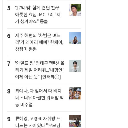
5
'17억 빚' 함께 견딘 친母
애틋한 효심..MC그리 "제
가 챙겨야죠" 뭉클
6
제주 해변의 '차범근 며느
리'가 왜이리 예뻐? 한채아,
청량미 뿜뿜
7
'와일드 씽' 엄태구 "텐션 올
리기 제일 어려워...'내향인'
이제 아닌 듯" [인터뷰①]
8
최예나, 다 젖어서 다 비치
네…너무 아찔한 워터밤 악
동 비주얼
9
류혜영, 고경표 자취방 드
나드는 사이였다 "부모님