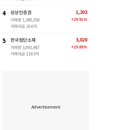
1,203
4
상상인증권
+
29.91
%
거래량
1,380,356
거래대금
16.6억
3,020
5
한국첨단소재
+
29.89
%
거래량
3,991,467
거래대금
118.3억