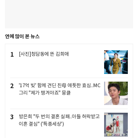
연예 많이 본 뉴스
1
[사진]청담동에 뜬 김희애
2
'17억 빚' 함께 견딘 친母 애틋한 효심..MC
그리 "제가 챙겨야죠" 뭉클
3
방은희 "두 번의 결혼 실패..아들 허락받고
이혼 결심" ('특종세상')