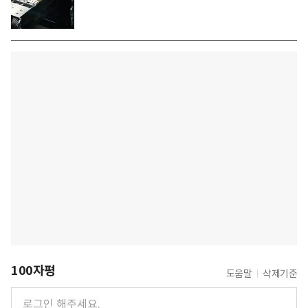
100자평
도움말
삭제기준