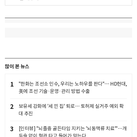
많이 본 뉴스
1
"한화는 조선소 인수, 우리는 노하우를 판다"… HD현대,
美에 조선 기술·운영·관리 방법 수출
2
보유세 강화에 '세 낀 집' 퇴로… 토허제 실거주 예외 확
대 추진
3
[인터뷰] "뇌졸중 골든타임 지키는 '뇌동맥류 치료'"…개
두술 없이 혈관 타고 들어가 막는다