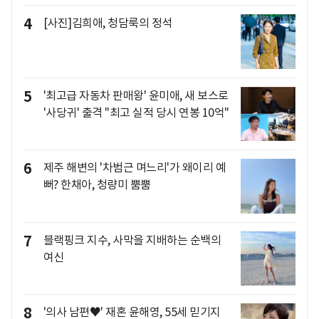
4
[사진]김희애, 청담룩의 정석
5
'최고급 자동차 판매왕' 윤미애, 새 보스로
'사당귀' 출격 "최고 실적 당시 연봉 10억"
6
제주 해변의 '차범근 며느리'가 왜이리 예
뻐? 한채아, 청량미 뿜뿜
7
블랙핑크 지수, 사막을 지배하는 순백의
여신
8
'의사 남편♥' 재혼 윤해영, 55세 믿기지