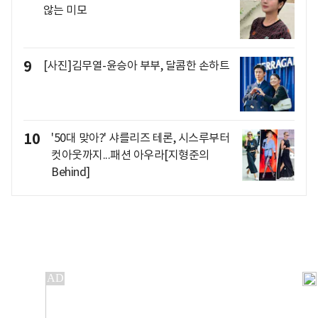
않는 미모
9
[사진]김무열-윤승아 부부, 달콤한 손하트
10
'50대 맞아?' 샤를리즈 테론, 시스루부터
컷아웃까지...패션 아우라[지형준의
Behind]