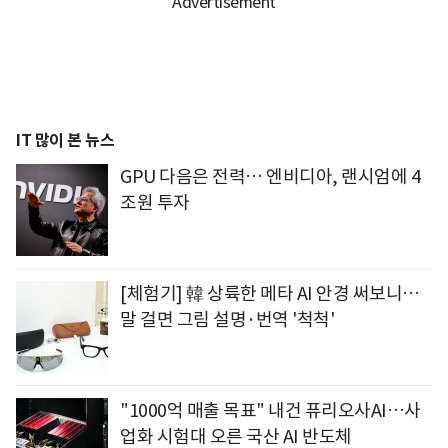
IT 많이 본 뉴스
GPU 다음은 전력… 엔비디아, 랜시엄에 4
조원 투자
[체험기] 韓 상륙한 메타 AI 안경 써보니…
말 걸면 그림 설명·번역 '척척'
"1000억 매출 목표" 내건 퓨리오사AI…사
업화 시험대 오른 국산 AI 반도체