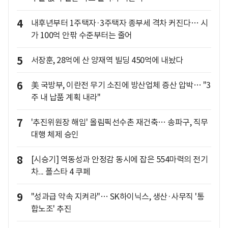
4
내후년부터 1주택자·3주택자 종부세 격차 커진다… 시
가 100억 안팎 수준부터는 줄어
5
서장훈, 28억에 산 양재역 빌딩 450억에 내놨다
6
美 국방부, 이란전 무기 소진에 방산업체 증산 압박… "3
주 내 납품 계획 내라"
7
'추진위원장 해임' 올림픽선수촌 재건축… 송파구, 직무
대행 체제 승인
8
[시승기] 역동성과 안정감 동시에 잡은 554마력의 전기
차... 폴스타 4 쿠페
9
"성과급 약속 지켜라"… SK하이닉스, 생산·사무직 '통
합노조' 추진