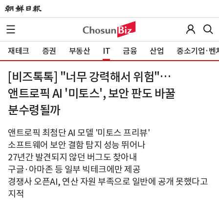
재테크
증권
부동산
IT
금융
산업
중소기업·벤
[비즈톡톡] "너무 강력해서 위험"…
앤트로픽 AI '미토스', 보안 판도 바꿀
분수령될까
앤트로픽 최첨단 AI 모델 '미토스 프리뷰'
소프트웨어 보안 결함 탐지 성능 뛰어나
27년간 발견되지 않던 버그도 찾아내
구글·아마존 등 일부 빅테크에만 제공
경쟁사 오픈AI, 연산 자원 부족으로 일반에 공개 못했다고
지적