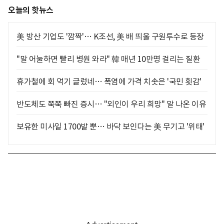
오늘의 핫뉴스
美 방산 기업도 '깜짝'… K조선, 美 배 띄울 구원투수로 등장
"말 어눌하면 빨리 병원 와라" 韓 매년 10만명 걸리는 질환
휴가철에 회 먹기 글렀네… 폭염에 가격 치솟은 '국민 횟감'
반도체도 쭉쭉 빠진 증시… "외인이 우리 희망" 말 나온 이유
보유한 미사일 1700발 뿐… 바닥 보인다는 美 무기고 '위태'